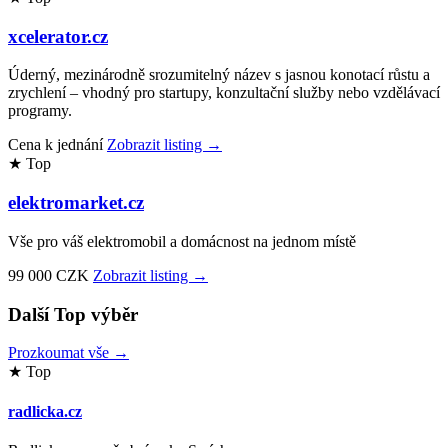
xcelerator.cz
Úderný, mezinárodně srozumitelný název s jasnou konotací růstu a
zrychlení – vhodný pro startupy, konzultační služby nebo vzdělávací
programy.
Cena k jednání
Zobrazit listing →
★ Top
elektromarket.cz
Vše pro váš elektromobil a domácnost na jednom místě
99 000 CZK
Zobrazit listing →
Další Top výběr
Prozkoumat vše →
★ Top
radlicka.cz