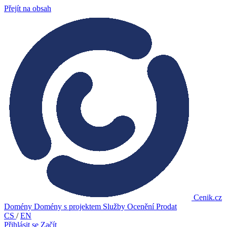
Přejít na obsah
Cenik.cz
Domény
Domény s projektem
Služby
Ocenění
Prodat
CS
/
EN
Přihlásit se
Začít