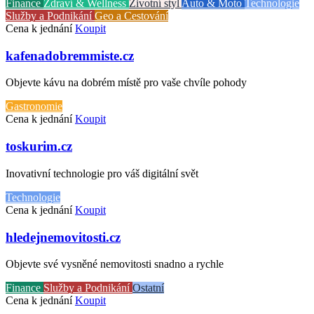
Finance
Zdraví & Wellness
Životní styl
Auto & Moto
Technologie
Služby a Podnikání
Geo a Cestování
Cena k jednání
Koupit
kafenadobremmiste.cz
Objevte kávu na dobrém místě pro vaše chvíle pohody
Gastronomie
Cena k jednání
Koupit
toskurim.cz
Inovativní technologie pro váš digitální svět
Technologie
Cena k jednání
Koupit
hledejnemovitosti.cz
Objevte své vysněné nemovitosti snadno a rychle
Finance
Služby a Podnikání
Ostatní
Cena k jednání
Koupit