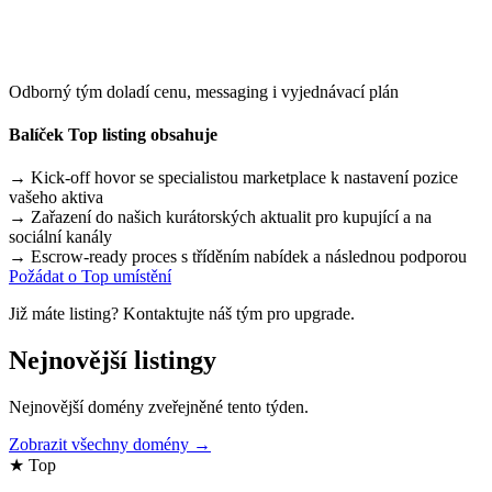
Odborný tým doladí cenu, messaging i vyjednávací plán
Balíček Top listing obsahuje
→
Kick-off hovor se specialistou marketplace k nastavení pozice
vašeho aktiva
→
Zařazení do našich kurátorských aktualit pro kupující a na
sociální kanály
→
Escrow-ready proces s tříděním nabídek a následnou podporou
Požádat o Top umístění
Již máte listing? Kontaktujte náš tým pro upgrade.
Nejnovější listingy
Nejnovější domény zveřejněné tento týden.
Zobrazit všechny domény →
★ Top