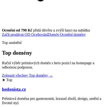
Ocenění od 790 Kč
přidá důvěru a zvýší šanci na nabídku
Začít prodávat
OD
Oceňování
Domén
Ocenění domény
Top umístění
Top domény
Ruční výběr prémiových domén s hero pozicí na homepage a
odbornou podporou.
Zobrazit všechny Top domény →
★ Top
hedonista.cz
Prémiová doména pro gastronomii, luxusní zboží, design, umění a
životní styl.