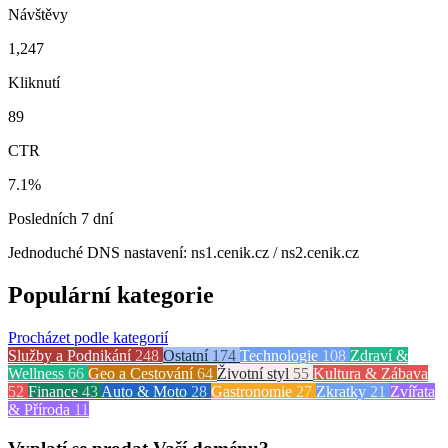
Návštěvy
1,247
Kliknutí
89
CTR
7.1%
Posledních 7 dní
Jednoduché DNS nastavení: ns1.cenik.cz / ns2.cenik.cz
Populární kategorie
Procházet podle kategorií
Služby a Podnikání
248
Ostatní
174
Technologie
108
Zdraví &
Wellness
66
Geo a Cestování
64
Životní styl
55
Kultura & Zábava
52
Finance
43
Auto & Moto
28
Gastronomie
27
Zkratky
21
Zvířata
& Příroda
11