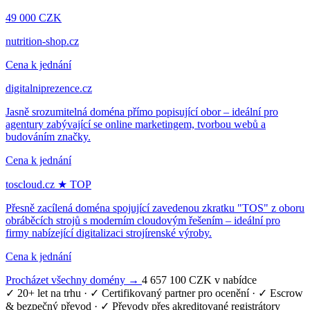
49 000 CZK
nutrition-shop.cz
Cena k jednání
digitalniprezence.cz
Jasně srozumitelná doména přímo popisující obor – ideální pro
agentury zabývající se online marketingem, tvorbou webů a
budováním značky.
Cena k jednání
toscloud.cz
★ TOP
Přesně zacílená doména spojující zavedenou zkratku "TOS" z oboru
obráběcích strojů s moderním cloudovým řešením – ideální pro
firmy nabízející digitalizaci strojírenské výroby.
Cena k jednání
Procházet všechny domény →
4 657 100 CZK v nabídce
✓ 20+ let na trhu
·
✓ Certifikovaný partner pro ocenění
·
✓ Escrow
& bezpečný převod
·
✓ Převody přes akreditované registrátory