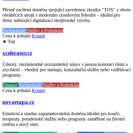
Přesně zacílená doména spojující zavedenou zkratku "TOS" z oboru
obráběcích strojů s moderním cloudovým řešením – ideální pro
firmy nabízející digitalizaci strojírenské výroby.
Technologie
Služby a Podnikání
Cena k jednání
Koupit
★ Top
xcelerator.cz
Úderný, mezinárodně srozumitelný název s jasnou konotací růstu a
zrychlení – vhodný pro startupy, konzultační služby nebo vzdělávací
programy.
Finance
Technologie
Služby a Podnikání
Cena k jednání
Koupit
novaetapa.cz
Emotivní a snadno zapamatovatelná doména ideální pro kouče,
terapeuty, poradenské služby nebo programy zaměřené na životní
změnu a nový start.