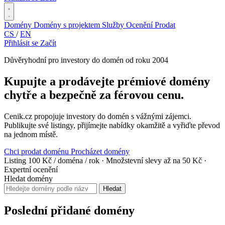
Domény
Domény s projektem
Služby
Ocenění
Prodat
CS
/
EN
Přihlásit se
Začít
Důvěryhodní pro investory do domén od roku 2004
Kupujte a prodávejte prémiové domény
chytře a bezpečně za férovou cenu.
Cenik.cz propojuje investory do domén s vážnými zájemci.
Publikujte své listingy, přijímejte nabídky okamžitě a vyřiďte převod
na jednom místě.
Chci prodat doménu
Procházet domény
Listing 100 Kč / doména / rok
·
Množstevní slevy až na 50 Kč
·
Expertní ocenění
Hledat domény
Hledat
Poslední přidané domény