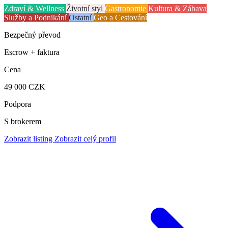
Zdraví & Wellness
Životní styl
Gastronomie
Kultura & Zábava
Služby a Podnikání
Ostatní
Geo a Cestování
Bezpečný převod
Escrow + faktura
Cena
49 000 CZK
Podpora
S brokerem
Zobrazit listing
Zobrazit celý profil