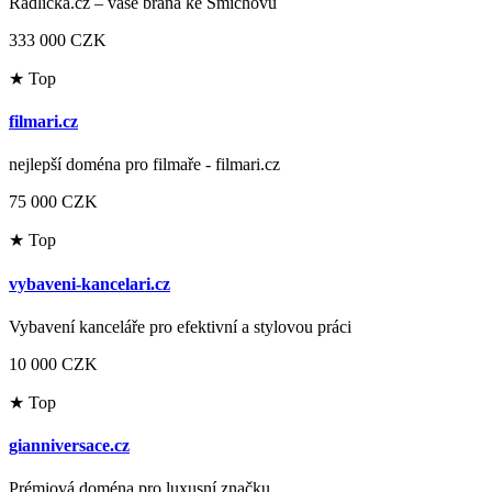
Radlicka.cz – vaše brána ke Smíchovu
333 000 CZK
★ Top
filmari.cz
nejlepší doména pro filmaře - filmari.cz
75 000 CZK
★ Top
vybaveni-kancelari.cz
Vybavení kanceláře pro efektivní a stylovou práci
10 000 CZK
★ Top
gianniversace.cz
Prémiová doména pro luxusní značku