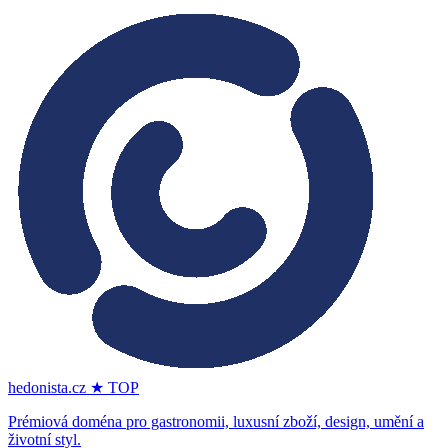
hedonista.cz
★ TOP
Prémiová doména pro gastronomii, luxusní zboží, design, umění a
životní styl.