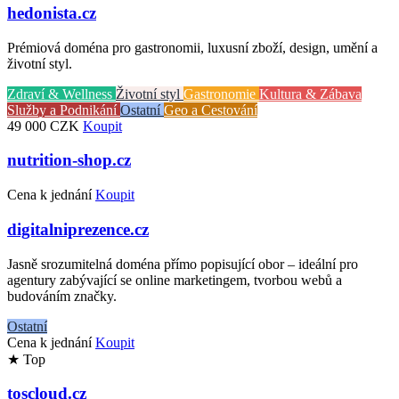
hedonista.cz
Prémiová doména pro gastronomii, luxusní zboží, design, umění a
životní styl.
Zdraví & Wellness
Životní styl
Gastronomie
Kultura & Zábava
Služby a Podnikání
Ostatní
Geo a Cestování
49 000 CZK
Koupit
nutrition-shop.cz
Cena k jednání
Koupit
digitalniprezence.cz
Jasně srozumitelná doména přímo popisující obor – ideální pro
agentury zabývající se online marketingem, tvorbou webů a
budováním značky.
Ostatní
Cena k jednání
Koupit
★ Top
toscloud.cz