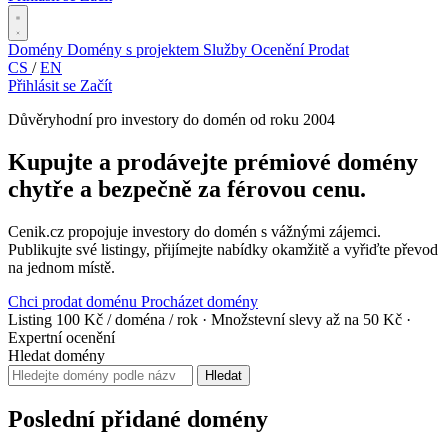
Domény
Domény s projektem
Služby
Ocenění
Prodat
CS
/
EN
Přihlásit se
Začít
Důvěryhodní pro investory do domén od roku 2004
Kupujte a prodávejte prémiové domény
chytře a bezpečně za férovou cenu.
Cenik.cz propojuje investory do domén s vážnými zájemci.
Publikujte své listingy, přijímejte nabídky okamžitě a vyřiďte převod
na jednom místě.
Chci prodat doménu
Procházet domény
Listing 100 Kč / doména / rok
·
Množstevní slevy až na 50 Kč
·
Expertní ocenění
Hledat domény
Hledat
Poslední přidané domény