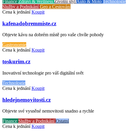
Finance
Zdraví & Wellness
Životní styl
Auto & Moto
Technologie
Služby a Podnikání
Geo a Cestování
Cena k jednání
Koupit
kafenadobremmiste.cz
Objevte kávu na dobrém místě pro vaše chvíle pohody
Gastronomie
Cena k jednání
Koupit
toskurim.cz
Inovativní technologie pro váš digitální svět
Technologie
Cena k jednání
Koupit
hledejnemovitosti.cz
Objevte své vysněné nemovitosti snadno a rychle
Finance
Služby a Podnikání
Ostatní
Cena k jednání
Koupit