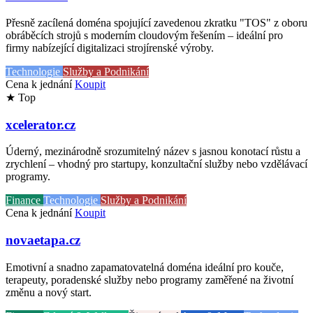
Přesně zacílená doména spojující zavedenou zkratku "TOS" z oboru
obráběcích strojů s moderním cloudovým řešením – ideální pro
firmy nabízející digitalizaci strojírenské výroby.
Technologie
Služby a Podnikání
Cena k jednání
Koupit
★ Top
xcelerator.cz
Úderný, mezinárodně srozumitelný název s jasnou konotací růstu a
zrychlení – vhodný pro startupy, konzultační služby nebo vzdělávací
programy.
Finance
Technologie
Služby a Podnikání
Cena k jednání
Koupit
novaetapa.cz
Emotivní a snadno zapamatovatelná doména ideální pro kouče,
terapeuty, poradenské služby nebo programy zaměřené na životní
změnu a nový start.