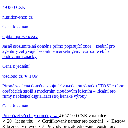
49 000 CZK
nutrition-shop.cz
Cena k jednání
digitalniprezence.cz
Jasně srozumitelná doména přímo popisující obor – ideální pro
agentury zabývající se online marketingem, tvorbou webů a
budováním značky.
Cena k jednání
toscloud.cz
★ TOP
Přesně zacílená doména spojující zavedenou zkratku "TOS" z oboru
obráběcích strojů s moderním cloudovým řešením – ideální pro
firmy nabízející digitalizaci strojírenské výroby.
Cena k jednání
Procházet všechny domény →
4 657 100 CZK v nabídce
✓ 20+ let na trhu
·
✓ Certifikovaný partner pro ocenění
·
✓ Escrow
& bezpečný převod
·
✓ Převody přes akreditované registrátory