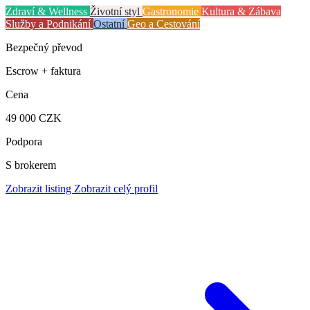
Zdraví & Wellness
Životní styl
Gastronomie
Kultura & Zábava
Služby a Podnikání
Ostatní
Geo a Cestování
Bezpečný převod
Escrow + faktura
Cena
49 000 CZK
Podpora
S brokerem
Zobrazit listing
Zobrazit celý profil