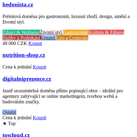
hedonista.cz
Prémiová doména pro gastronomii, luxusní zboží, design, umění a
životní styl.
Zdraví & Wellness
Životní styl
Gastronomie
Kultura & Zábava
Služby a Podnikání
Ostatní
Geo a Cestování
49 000 CZK
Koupit
nutrition-shop.cz
Cena k jednání
Koupit
digitalniprezence.cz
Jasně srozumitelná doména přímo popisující obor – ideální pro
agentury zabývající se online marketingem, tvorbou webů a
budováním značky.
Ostatní
Cena k jednání
Koupit
★ Top
toscloud.cz