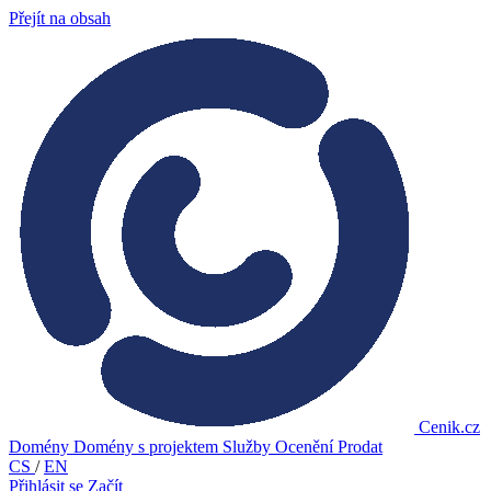
Přejít na obsah
Cenik.cz
Domény
Domény s projektem
Služby
Ocenění
Prodat
CS
/
EN
Přihlásit se
Začít