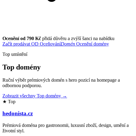
Ocenění od 790 Kč
přidá důvěru a zvýší šanci na nabídku
Začít prodávat
OD
Oceňování
Domén
Ocenění domény
Top umístění
Top domény
Ruční výběr prémiových domén s hero pozicí na homepage a
odbornou podporou.
Zobrazit všechny Top domény →
★ Top
hedonista.cz
Prémiová doména pro gastronomii, luxusní zboží, design, umění a
životní styl.