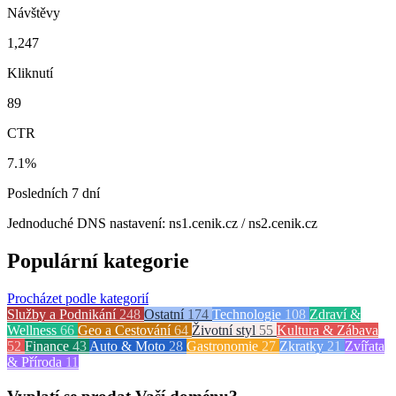
Návštěvy
1,247
Kliknutí
89
CTR
7.1%
Posledních 7 dní
Jednoduché DNS nastavení: ns1.cenik.cz / ns2.cenik.cz
Populární kategorie
Procházet podle kategorií
Služby a Podnikání
248
Ostatní
174
Technologie
108
Zdraví &
Wellness
66
Geo a Cestování
64
Životní styl
55
Kultura & Zábava
52
Finance
43
Auto & Moto
28
Gastronomie
27
Zkratky
21
Zvířata
& Příroda
11