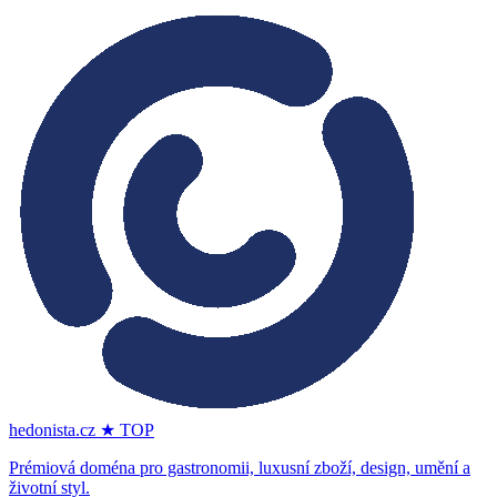
hedonista.cz
★ TOP
Prémiová doména pro gastronomii, luxusní zboží, design, umění a
životní styl.