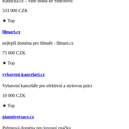
Radlicka.cz – vaše brána ke Smíchovu
333 000 CZK
★ Top
filmari.cz
nejlepší doména pro filmaře - filmari.cz
75 000 CZK
★ Top
vybaveni-kancelari.cz
Vybavení kanceláře pro efektivní a stylovou práci
10 000 CZK
★ Top
gianniversace.cz
Prémiová doména pro luxusní značku