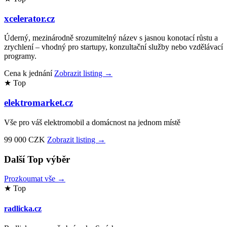
xcelerator.cz
Úderný, mezinárodně srozumitelný název s jasnou konotací růstu a
zrychlení – vhodný pro startupy, konzultační služby nebo vzdělávací
programy.
Cena k jednání
Zobrazit listing →
★ Top
elektromarket.cz
Vše pro váš elektromobil a domácnost na jednom místě
99 000 CZK
Zobrazit listing →
Další Top výběr
Prozkoumat vše →
★ Top
radlicka.cz