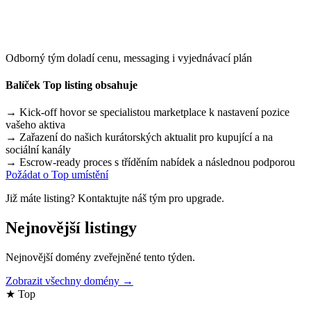
Odborný tým doladí cenu, messaging i vyjednávací plán
Balíček Top listing obsahuje
→
Kick-off hovor se specialistou marketplace k nastavení pozice
vašeho aktiva
→
Zařazení do našich kurátorských aktualit pro kupující a na
sociální kanály
→
Escrow-ready proces s tříděním nabídek a následnou podporou
Požádat o Top umístění
Již máte listing? Kontaktujte náš tým pro upgrade.
Nejnovější listingy
Nejnovější domény zveřejněné tento týden.
Zobrazit všechny domény →
★ Top