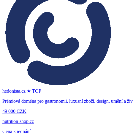
hedonista.cz
★ TOP
Prémiová doména pro gastronomii, luxusní zboží, design, umění a živo
49 000 CZK
nutrition-shop.cz
Cena k jednání