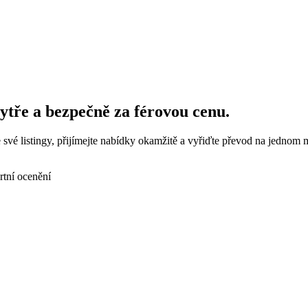
tře a bezpečně za férovou cenu.
své listingy, přijímejte nabídky okamžitě a vyřiďte převod na jednom m
rtní ocenění