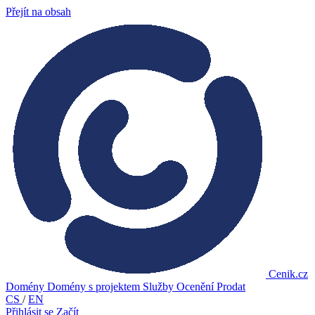
Přejít na obsah
Cenik.cz
Domény
Domény s projektem
Služby
Ocenění
Prodat
CS
/
EN
Přihlásit se
Začít