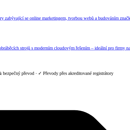
tury zabývající se online marketingem, tvorbou webů a budováním značk
áběcích strojů s moderním cloudovým řešením – ideální pro firmy nabíz
 bezpečný převod
·
✓ Převody přes akreditované registrátory