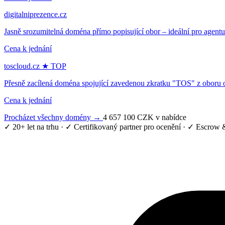
digitalniprezence.cz
Jasně srozumitelná doména přímo popisující obor – ideální pro agen
Cena k jednání
toscloud.cz
★ TOP
Přesně zacílená doména spojující zavedenou zkratku "TOS" z oboru obr
Cena k jednání
Procházet všechny domény →
4 657 100 CZK v nabídce
✓ 20+ let na trhu
·
✓ Certifikovaný partner pro ocenění
·
✓ Escrow &