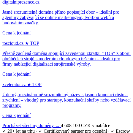
digitalniprezence.cz
Jasně srozumitelná doména přímo popisující obor – ideální pro
agentury zabývající se online marketingem, tvorbou webů a
budováním značky.
Cena k jednání
toscloud.cz
★ TOP
Přesně zacílená doména spojující zavedenou zkratku "TOS" z oboru
obráběcích strojů s moderním cloudovým řešením – ideální pro
firmy nabízející digitalizaci strojírenské výroby.
Cena k jednání
xcelerator.cz
★ TOP
Úderný, mezinárodně srozumitelný název s jasnou konotací růstu a
zrychlení – vhodný pro startupy, konzultační služby nebo vzdělávací
programy.
Cena k jednání
Procházet všechny domény →
4 608 100 CZK v nabídce
✓ 20+ let na trhu
·
✓ Certifikovaný partner pro ocenění
·
✓ Escrow