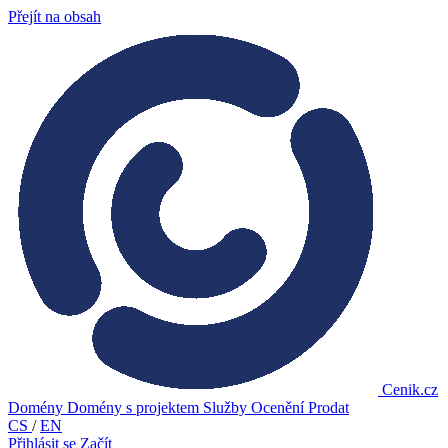
Přejít na obsah
Cenik.cz
Domény
Domény s projektem
Služby
Ocenění
Prodat
CS
/
EN
Přihlásit se
Začít