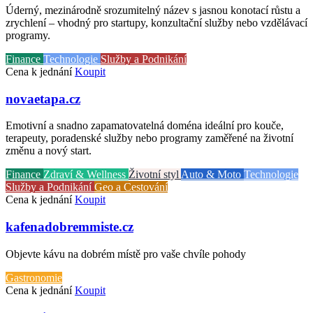
Úderný, mezinárodně srozumitelný název s jasnou konotací růstu a
zrychlení – vhodný pro startupy, konzultační služby nebo vzdělávací
programy.
Finance
Technologie
Služby a Podnikání
Cena k jednání
Koupit
novaetapa.cz
Emotivní a snadno zapamatovatelná doména ideální pro kouče,
terapeuty, poradenské služby nebo programy zaměřené na životní
změnu a nový start.
Finance
Zdraví & Wellness
Životní styl
Auto & Moto
Technologie
Služby a Podnikání
Geo a Cestování
Cena k jednání
Koupit
kafenadobremmiste.cz
Objevte kávu na dobrém místě pro vaše chvíle pohody
Gastronomie
Cena k jednání
Koupit