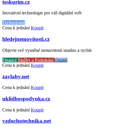
toskurim.cz
Inovativní technologie pro váš digitální svět
Technologie
Cena k jednání
Koupit
hledejnemovitosti.cz
Objevte své vysněné nemovitosti snadno a rychle
Finance
Služby a Podnikání
Ostatní
Cena k jednání
Koupit
zavlahy.net
Cena k jednání
Koupit
uklidhospodynka.cz
Cena k jednání
Koupit
vzduchotechnika.net