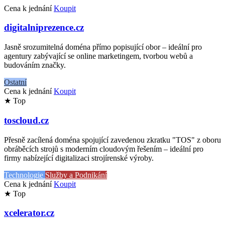
Cena k jednání
Koupit
digitalniprezence.cz
Jasně srozumitelná doména přímo popisující obor – ideální pro
agentury zabývající se online marketingem, tvorbou webů a
budováním značky.
Ostatní
Cena k jednání
Koupit
★ Top
toscloud.cz
Přesně zacílená doména spojující zavedenou zkratku "TOS" z oboru
obráběcích strojů s moderním cloudovým řešením – ideální pro
firmy nabízející digitalizaci strojírenské výroby.
Technologie
Služby a Podnikání
Cena k jednání
Koupit
★ Top
xcelerator.cz