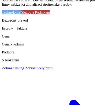
obráběcích strojů s moderním cloudovým řešením – ideální pro
firmy nabízející digitalizaci strojírenské výroby.
Technologie
Služby a Podnikání
Bezpečný převod
Escrow + faktura
Cena
Cena k jednání
Podpora
S brokerem
Zobrazit listing
Zobrazit celý profil