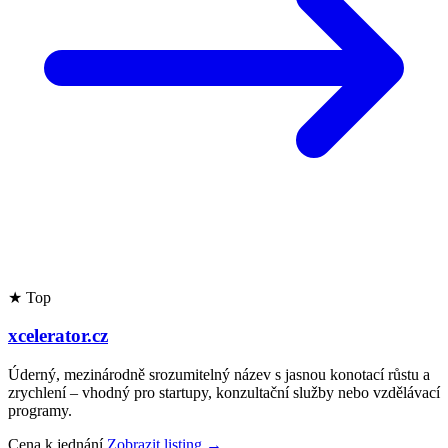
★ Top
xcelerator.cz
Úderný, mezinárodně srozumitelný název s jasnou konotací růstu a
zrychlení – vhodný pro startupy, konzultační služby nebo vzdělávací
programy.
Cena k jednání
Zobrazit listing →