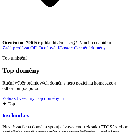
Ocenění od 790 Kč
přidá důvěru a zvýší šanci na nabídku
Začít prodávat
OD
Oceňování
Domén
Ocenění domény
Top umístění
Top domény
Ruční výběr prémiových domén s hero pozicí na homepage a
odbornou podporou.
Zobrazit všechny Top domény →
★ Top
toscloud.cz
Přesně zacílená doména spojující zavedenou zkratku "TOS" z oboru