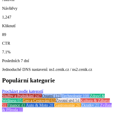
Návštěvy
1,247
Kliknutí
89
CTR
7.1%
Posledních 7 dní
Jednoduché DNS nastavení: ns1.cenik.cz / ns2.cenik.cz
Populární kategorie
Procházet podle kategorií
Služby a Podnikání
247
Ostatní
173
Technologie
108
Zdraví &
Wellness
65
Geo a Cestování
63
Životní styl
54
Kultura & Zábava
51
Finance
43
Auto & Moto
28
Gastronomie
26
Zkratky
21
Zvířata
& Příroda
11