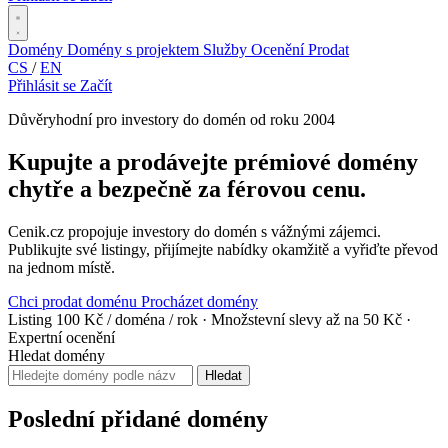
Domény
Domény s projektem
Služby
Ocenění
Prodat
CS
/
EN
Přihlásit se
Začít
Důvěryhodní pro investory do domén od roku 2004
Kupujte a prodávejte prémiové domény
chytře a bezpečně za férovou cenu.
Cenik.cz propojuje investory do domén s vážnými zájemci.
Publikujte své listingy, přijímejte nabídky okamžitě a vyřiďte převod
na jednom místě.
Chci prodat doménu
Procházet domény
Listing 100 Kč / doména / rok
·
Množstevní slevy až na 50 Kč
·
Expertní ocenění
Hledat domény
Hledat
Poslední přidané domény