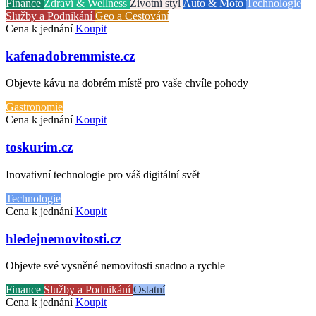
Finance
Zdraví & Wellness
Životní styl
Auto & Moto
Technologie
Služby a Podnikání
Geo a Cestování
Cena k jednání
Koupit
kafenadobremmiste.cz
Objevte kávu na dobrém místě pro vaše chvíle pohody
Gastronomie
Cena k jednání
Koupit
toskurim.cz
Inovativní technologie pro váš digitální svět
Technologie
Cena k jednání
Koupit
hledejnemovitosti.cz
Objevte své vysněné nemovitosti snadno a rychle
Finance
Služby a Podnikání
Ostatní
Cena k jednání
Koupit