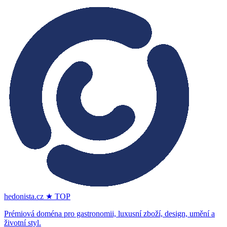
hedonista.cz
★ TOP
Prémiová doména pro gastronomii, luxusní zboží, design, umění a
životní styl.