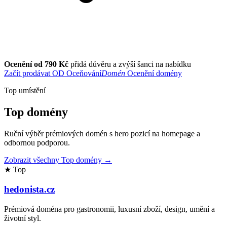
Ocenění od 790 Kč
přidá důvěru a zvýší šanci na nabídku
Začít prodávat
OD
Oceňování
Domén
Ocenění domény
Top umístění
Top domény
Ruční výběr prémiových domén s hero pozicí na homepage a
odbornou podporou.
Zobrazit všechny Top domény →
★ Top
hedonista.cz
Prémiová doména pro gastronomii, luxusní zboží, design, umění a
životní styl.