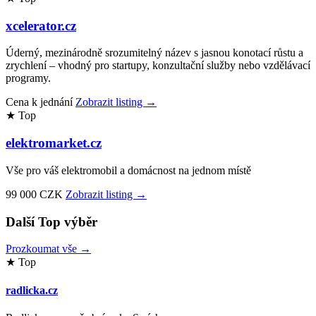
xcelerator.cz
Úderný, mezinárodně srozumitelný název s jasnou konotací růstu a
zrychlení – vhodný pro startupy, konzultační služby nebo vzdělávací
programy.
Cena k jednání
Zobrazit listing →
★ Top
elektromarket.cz
Vše pro váš elektromobil a domácnost na jednom místě
99 000 CZK
Zobrazit listing →
Další Top výběr
Prozkoumat vše →
★ Top
radlicka.cz