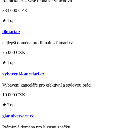
Radlicka.cz – vaše brána ke Smíchovu
333 000 CZK
★ Top
filmari.cz
nejlepší doména pro filmaře - filmari.cz
75 000 CZK
★ Top
vybaveni-kancelari.cz
Vybavení kanceláře pro efektivní a stylovou práci
10 000 CZK
★ Top
gianniversace.cz
Prémiová doména pro luxusní značku