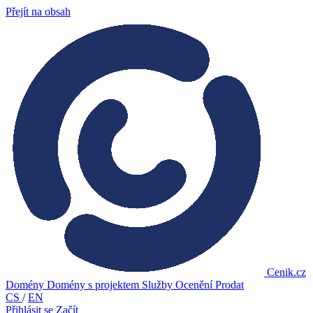
Přejít na obsah
Cenik.cz
Domény
Domény s projektem
Služby
Ocenění
Prodat
CS
/
EN
Přihlásit se
Začít