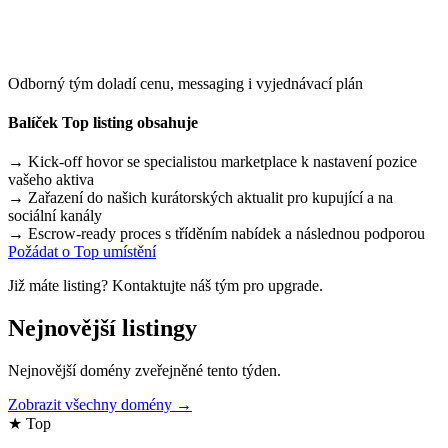
Odborný tým doladí cenu, messaging i vyjednávací plán
Balíček Top listing obsahuje
→
Kick-off hovor se specialistou marketplace k nastavení pozice
vašeho aktiva
→
Zařazení do našich kurátorských aktualit pro kupující a na
sociální kanály
→
Escrow-ready proces s tříděním nabídek a následnou podporou
Požádat o Top umístění
Již máte listing? Kontaktujte náš tým pro upgrade.
Nejnovější listingy
Nejnovější domény zveřejněné tento týden.
Zobrazit všechny domény →
★ Top