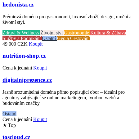
hedonista.cz
Prémiová doména pro gastronomii, luxusní zboží, design, umění a
životní styl.
Zdraví & Wellness
Životní styl
Gastronomie
Kultura & Zábava
Služby a Podnikání
Ostatní
Geo a Cestování
49 000 CZK
Koupit
nutrition-shop.cz
Cena k jednání
Koupit
digitalniprezence.cz
Jasně srozumitelná doména přímo popisující obor – ideální pro
agentury zabývající se online marketingem, tvorbou webů a
budováním značky.
Ostatní
Cena k jednání
Koupit
★ Top
toscloud.cz