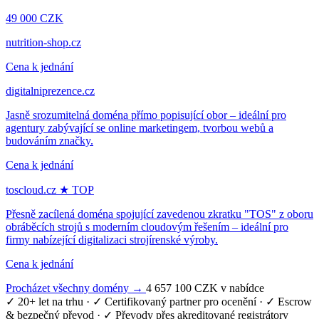
49 000 CZK
nutrition-shop.cz
Cena k jednání
digitalniprezence.cz
Jasně srozumitelná doména přímo popisující obor – ideální pro
agentury zabývající se online marketingem, tvorbou webů a
budováním značky.
Cena k jednání
toscloud.cz
★ TOP
Přesně zacílená doména spojující zavedenou zkratku "TOS" z oboru
obráběcích strojů s moderním cloudovým řešením – ideální pro
firmy nabízející digitalizaci strojírenské výroby.
Cena k jednání
Procházet všechny domény →
4 657 100 CZK v nabídce
✓ 20+ let na trhu
·
✓ Certifikovaný partner pro ocenění
·
✓ Escrow
& bezpečný převod
·
✓ Převody přes akreditované registrátory