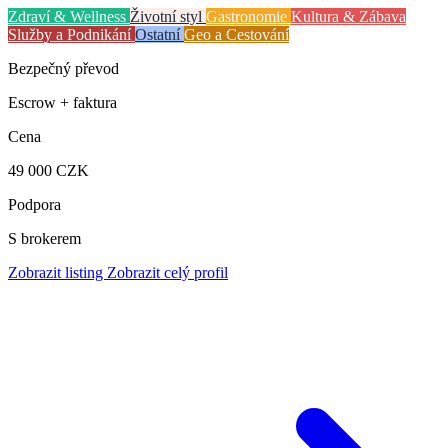
Zdraví & Wellness
Životní styl
Gastronomie
Kultura & Zábava
Služby a Podnikání
Ostatní
Geo a Cestování
Bezpečný převod
Escrow + faktura
Cena
49 000 CZK
Podpora
S brokerem
Zobrazit listing
Zobrazit celý profil