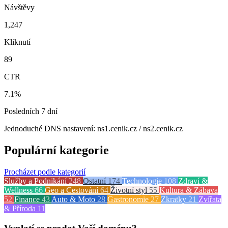
Návštěvy
1,247
Kliknutí
89
CTR
7.1%
Posledních 7 dní
Jednoduché DNS nastavení: ns1.cenik.cz / ns2.cenik.cz
Populární kategorie
Procházet podle kategorií
Služby a Podnikání
248
Ostatní
174
Technologie
108
Zdraví &
Wellness
66
Geo a Cestování
64
Životní styl
55
Kultura & Zábava
52
Finance
43
Auto & Moto
28
Gastronomie
27
Zkratky
21
Zvířata
& Příroda
11