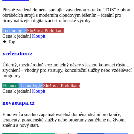
Přesně zacílená doména spojující zavedenou zkratku "TOS" z oboru
obráběcích strojů s moderním cloudovým řešením – ideální pro
firmy nabízející digitalizaci strojírenské výroby.
Technologie
Služby a Podnikání
Cena k jednání
Koupit
★ Top
xcelerator.cz
Úderný, mezinárodně srozumitelný název s jasnou konotací růstu a
zrychlení – vhodný pro startupy, konzultační služby nebo vzdělávací
programy.
Finance
Technologie
Služby a Podnikání
Cena k jednání
Koupit
novaetapa.cz
Emotivní a snadno zapamatovatelná doména ideální pro kouče,
terapeuty, poradenské služby nebo programy zaměřené na životní
změnu a nový start.