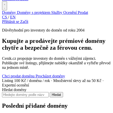
Domény
Domény s projektem
Služby
Ocenění
Prodat
CS
/
EN
Přihlásit se
Začít
Důvěryhodní pro investory do domén od roku 2004
Kupujte a prodávejte prémiové domény
chytře a bezpečně za férovou cenu.
Cenik.cz propojuje investory do domén s vážnými zájemci.
Publikujte své listingy, přijímejte nabídky okamžitě a vyřiďte převod
na jednom místě.
Chci prodat doménu
Procházet domény
Listing 100 Kč / doména / rok
·
Množstevní slevy až na 50 Kč
·
Expertní ocenění
Hledat domény
Hledat
Poslední přidané domény