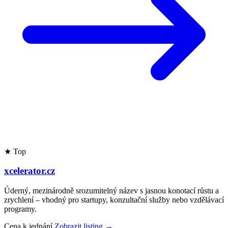
★ Top
xcelerator.cz
Úderný, mezinárodně srozumitelný název s jasnou konotací růstu a
zrychlení – vhodný pro startupy, konzultační služby nebo vzdělávací
programy.
Cena k jednání
Zobrazit listing →