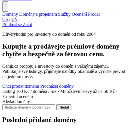
Domény
Domény s projektem
Služby
Ocenění
Prodat
CS
/
EN
Přihlásit se
Začít
Důvěryhodní pro investory do domén od roku 2004
Kupujte a prodávejte prémiové domény
chytře a bezpečně za férovou cenu.
Cenik.cz propojuje investory do domén s vážnými zájemci.
Publikujte své listingy, přijímejte nabídky okamžitě a vyřiďte převod
na jednom místě.
Chci prodat doménu
Procházet domény
Listing 100 Kč / doména / rok
·
Množstevní slevy až na 50 Kč
·
Expertní ocenění
Hledat domény
Hledat
Poslední přidané domény