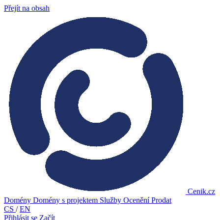
Přejít na obsah
Cenik.cz
Domény
Domény s projektem
Služby
Ocenění
Prodat
CS
/
EN
Přihlásit se
Začít