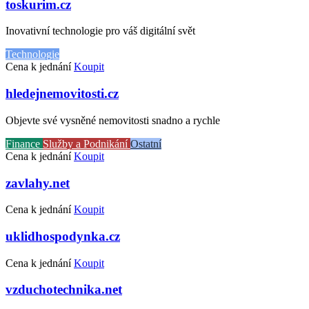
toskurim.cz
Inovativní technologie pro váš digitální svět
Technologie
Cena k jednání
Koupit
hledejnemovitosti.cz
Objevte své vysněné nemovitosti snadno a rychle
Finance
Služby a Podnikání
Ostatní
Cena k jednání
Koupit
zavlahy.net
Cena k jednání
Koupit
uklidhospodynka.cz
Cena k jednání
Koupit
vzduchotechnika.net