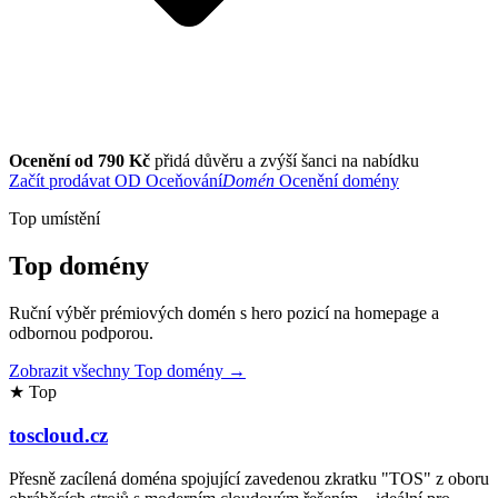
Ocenění od 790 Kč
přidá důvěru a zvýší šanci na nabídku
Začít prodávat
OD
Oceňování
Domén
Ocenění domény
Top umístění
Top domény
Ruční výběr prémiových domén s hero pozicí na homepage a
odbornou podporou.
Zobrazit všechny Top domény →
★ Top
toscloud.cz
Přesně zacílená doména spojující zavedenou zkratku "TOS" z oboru