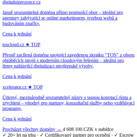
digitalniprezence.cz
Jasně srozumitelná doména přímo popisující obor – ideální pro
agentury zabývající se online marketingem, tvorbou webů a
budováním značky.
Cena k jednání
toscloud.cz
★ TOP
Přesně zacílená doména spojující zavedenou zkratku "TOS" z oboru
obráběcích strojů s moderním cloudovým řešením – ideální pro
firmy nabízející digitalizaci strojírenské výroby.
Cena k jednání
xcelerator.cz
★ TOP
Úderný, mezinárodně srozumitelný název s jasnou konotací růstu a
zrychlení – vhodný pro startupy, konzultační služby nebo vzdělávací
programy.
Cena k jednání
Procházet všechny domény →
4 608 100 CZK v nabídce
✓ 20+ let na trhu
·
✓ Certifikovaný partner pro ocenění
·
✓ Escrow