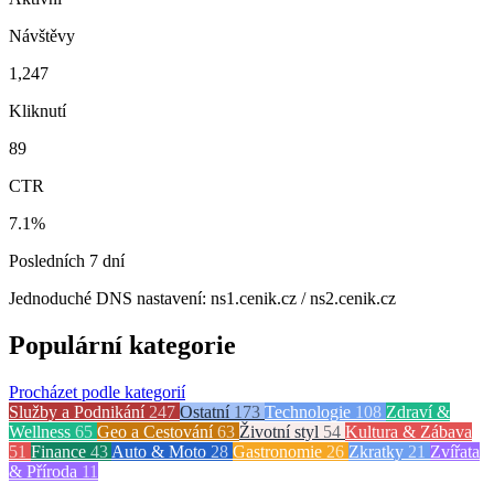
Návštěvy
1,247
Kliknutí
89
CTR
7.1%
Posledních 7 dní
Jednoduché DNS nastavení: ns1.cenik.cz / ns2.cenik.cz
Populární kategorie
Procházet podle kategorií
Služby a Podnikání
247
Ostatní
173
Technologie
108
Zdraví &
Wellness
65
Geo a Cestování
63
Životní styl
54
Kultura & Zábava
51
Finance
43
Auto & Moto
28
Gastronomie
26
Zkratky
21
Zvířata
& Příroda
11