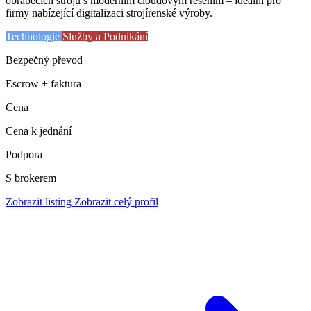
obráběcích strojů s moderním cloudovým řešením – ideální pro
firmy nabízející digitalizaci strojírenské výroby.
Technologie
Služby a Podnikání
Bezpečný převod
Escrow + faktura
Cena
Cena k jednání
Podpora
S brokerem
Zobrazit listing
Zobrazit celý profil