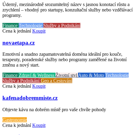
Úderný, mezinárodně srozumitelný název s jasnou konotací růstu a
zrychlení – vhodný pro startupy, konzultační služby nebo vzdělávací
programy.
Finance
Technologie
Služby a Podnikání
Cena k jednání
Koupit
novaetapa.cz
Emotivní a snadno zapamatovatelná doména ideální pro kouče,
terapeuty, poradenské služby nebo programy zaměřené na životní
změnu a nový start.
Finance
Zdraví & Wellness
Životní styl
Auto & Moto
Technologie
Služby a Podnikání
Geo a Cestování
Cena k jednání
Koupit
kafenadobremmiste.cz
Objevte kávu na dobrém místě pro vaše chvíle pohody
Gastronomie
Cena k jednání
Koupit