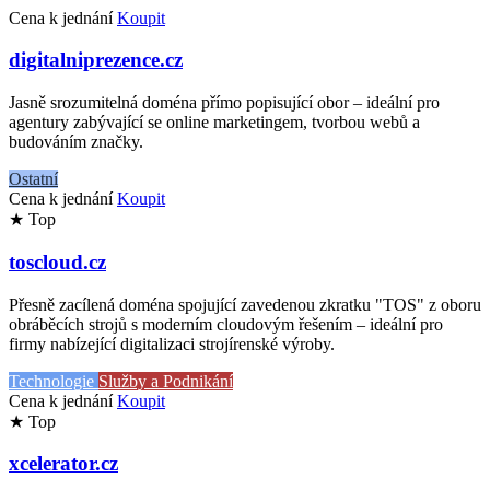
Cena k jednání
Koupit
digitalniprezence.cz
Jasně srozumitelná doména přímo popisující obor – ideální pro
agentury zabývající se online marketingem, tvorbou webů a
budováním značky.
Ostatní
Cena k jednání
Koupit
★ Top
toscloud.cz
Přesně zacílená doména spojující zavedenou zkratku "TOS" z oboru
obráběcích strojů s moderním cloudovým řešením – ideální pro
firmy nabízející digitalizaci strojírenské výroby.
Technologie
Služby a Podnikání
Cena k jednání
Koupit
★ Top
xcelerator.cz