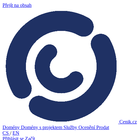
Přejít na obsah
Cenik.cz
Domény
Domény s projektem
Služby
Ocenění
Prodat
CS
/
EN
Přihlásit se
Začít