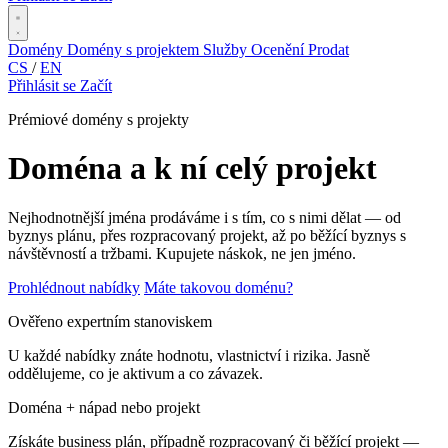
Domény
Domény s projektem
Služby
Ocenění
Prodat
CS
/
EN
Přihlásit se
Začít
Prémiové domény s projekty
Doména a k ní celý projekt
Nejhodnotnější jména prodáváme i s tím, co s nimi dělat — od
byznys plánu, přes rozpracovaný projekt, až po běžící byznys s
návštěvností a tržbami. Kupujete náskok, ne jen jméno.
Prohlédnout nabídky
Máte takovou doménu?
Ověřeno expertním stanoviskem
U každé nabídky znáte hodnotu, vlastnictví i rizika. Jasně
oddělujeme, co je aktivum a co závazek.
Doména + nápad nebo projekt
Získáte business plán, případně rozpracovaný či běžící projekt —