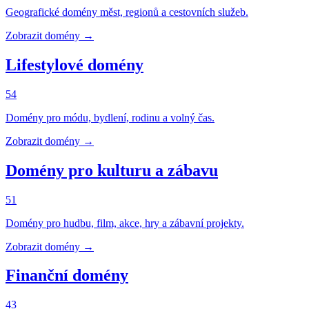
Geografické domény měst, regionů a cestovních služeb.
Zobrazit domény →
Lifestylové domény
54
Domény pro módu, bydlení, rodinu a volný čas.
Zobrazit domény →
Domény pro kulturu a zábavu
51
Domény pro hudbu, film, akce, hry a zábavní projekty.
Zobrazit domény →
Finanční domény
43