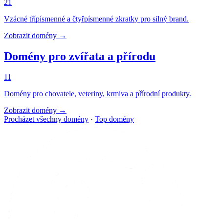
21
Vzácné třípísmenné a čtyřpísmenné zkratky pro silný brand.
Zobrazit domény →
Domény pro zvířata a přírodu
11
Domény pro chovatele, veteriny, krmiva a přírodní produkty.
Zobrazit domény →
Procházet všechny domény
·
Top domény