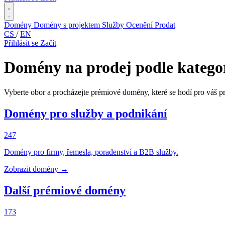
Domény
Domény s projektem
Služby
Ocenění
Prodat
CS
/
EN
Přihlásit se
Začít
Domény na prodej podle katego
Vyberte obor a procházejte prémiové domény, které se hodí pro váš 
Domény pro služby a podnikání
247
Domény pro firmy, řemesla, poradenství a B2B služby.
Zobrazit domény →
Další prémiové domény
173