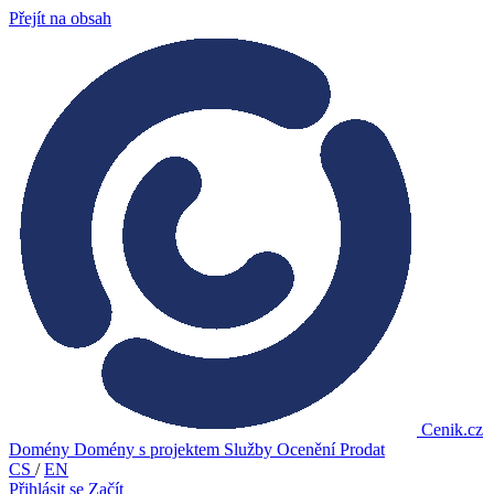
Přejít na obsah
Cenik.cz
Domény
Domény s projektem
Služby
Ocenění
Prodat
CS
/
EN
Přihlásit se
Začít