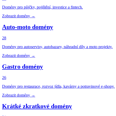
Domény pro půjčky, pojištění, investice a fintech.
Zobrazit domény →
Auto-moto domény
28
Domény pro autoservisy, autobazary, náhradní díly a moto projekty.
Zobrazit domény →
Gastro domény
26
Domény pro restaurace, rozvoz jídla, kavárny a potravinové e-shopy.
Zobrazit domény →
Krátké zkratkové domény