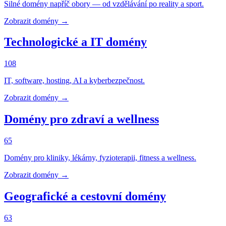
Silné domény napříč obory — od vzdělávání po reality a sport.
Zobrazit domény →
Technologické a IT domény
108
IT, software, hosting, AI a kyberbezpečnost.
Zobrazit domény →
Domény pro zdraví a wellness
65
Domény pro kliniky, lékárny, fyzioterapii, fitness a wellness.
Zobrazit domény →
Geografické a cestovní domény
63