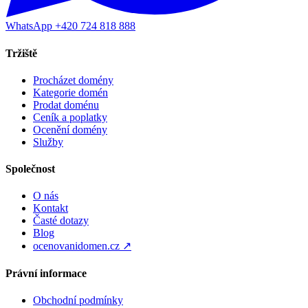
WhatsApp +420 724 818 888
Tržiště
Procházet domény
Kategorie domén
Prodat doménu
Ceník a poplatky
Ocenění domény
Služby
Společnost
O nás
Kontakt
Časté dotazy
Blog
ocenovanidomen.cz ↗
Právní informace
Obchodní podmínky