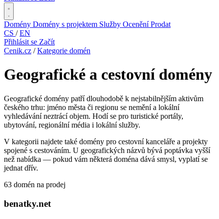
Domény
Domény s projektem
Služby
Ocenění
Prodat
CS
/
EN
Přihlásit se
Začít
Cenik.cz
/
Kategorie domén
Geografické a cestovní domény
Geografické domény patří dlouhodobě k nejstabilnějším aktivům
českého trhu: jméno města či regionu se nemění a lokální
vyhledávání neztrácí objem. Hodí se pro turistické portály,
ubytování, regionální média i lokální služby.
V kategorii najdete také domény pro cestovní kanceláře a projekty
spojené s cestováním. U geografických názvů bývá poptávka vyšší
než nabídka — pokud vám některá doména dává smysl, vyplatí se
jednat dřív.
63 domén na prodej
benatky.net