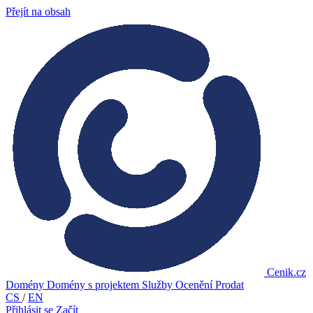
Přejít na obsah
Cenik.cz
Domény
Domény s projektem
Služby
Ocenění
Prodat
CS
/
EN
Přihlásit se
Začít