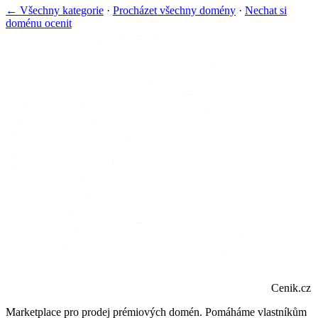
← Všechny kategorie
·
Procházet všechny domény
·
Nechat si
doménu ocenit
Cenik.cz
Marketplace pro prodej prémiových domén. Pomáháme vlastníkům