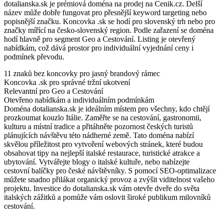
dotalianska.sk je prémiová doména na prodej na Cenik.cz. Delší
název může dobře fungovat pro přesnější keyword targeting nebo
popisnější značku. Koncovka .sk se hodí pro slovenský trh nebo pro
značky mířící na česko-slovenský region. Podle zařazení se doména
hodí hlavně pro segment Geo a Cestování. Listing je otevřený
nabídkám, což dává prostor pro individuální vyjednání ceny i
podmínek převodu.
11 znaků bez koncovky pro jasný brandový rámec
Koncovka .sk pro správné tržní ukotvení
Relevantní pro Geo a Cestování
Otevřeno nabídkám a individuálním podmínkám
Doména dotalianska.sk je ideálním místem pro všechny, kdo chtějí
prozkoumat kouzlo Itálie. Zaměřte se na cestování, gastronomii,
kulturu a místní tradice a přitáhněte pozornost českých turistů
plánujících návštěvu této nádherné země. Tato doména nabízí
skvělou příležitost pro vytvoření webových stránek, které budou
obsahovat tipy na nejlepší italské restaurace, turistické atrakce a
ubytování. Vytvářejte blogy o italské kultuře, nebo nabízejte
cestovní balíčky pro české návštěvníky. S pomocí SEO-optimalizace
můžete snadno přilákat organický provoz a zvýšit viditelnost vašeho
projektu. Investice do dotalianska.sk vám otevře dveře do světa
italských zážitků a pomůže vám oslovit široké publikum milovníků
cestování.