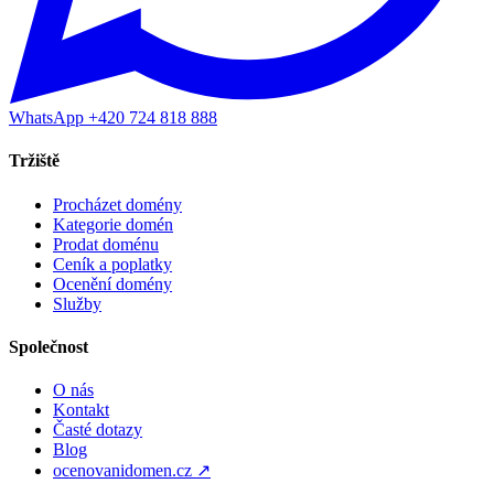
WhatsApp +420 724 818 888
Tržiště
Procházet domény
Kategorie domén
Prodat doménu
Ceník a poplatky
Ocenění domény
Služby
Společnost
O nás
Kontakt
Časté dotazy
Blog
ocenovanidomen.cz ↗