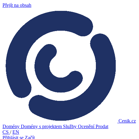
Přejít na obsah
Cenik.cz
Domény
Domény s projektem
Služby
Ocenění
Prodat
CS
/
EN
Přihlásit se
Začít