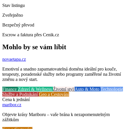
Stav listingu
Zveřejněno
Bezpečný převod
Escrow a faktura přes Cenik.cz
Mohlo by se vám líbit
novaetapa
.cz
Emotivní a snadno zapamatovatelná doména ideální pro kouče,
terapeuty, poradenské služby nebo programy zaměřené na životní
změnu a nový start.
Finance
Zdraví & Wellness
Životní styl
Auto & Moto
Technologie
Služby a Podnikání
Geo a Cestování
Cena k jednání
maribor
.cz
Objevte krásy Mariboru – vaše brána k nezapomenutelným
zážitkům