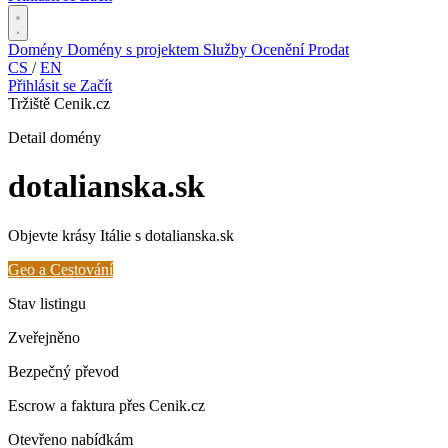
Domény
Domény s projektem
Služby
Ocenění
Prodat
CS
/
EN
Přihlásit se
Začít
Tržiště Cenik.cz
Detail domény
dotalianska
.sk
Objevte krásy Itálie s dotalianska.sk
Geo a Cestování
Stav listingu
Zveřejněno
Bezpečný převod
Escrow a faktura přes Cenik.cz
Otevřeno nabídkám