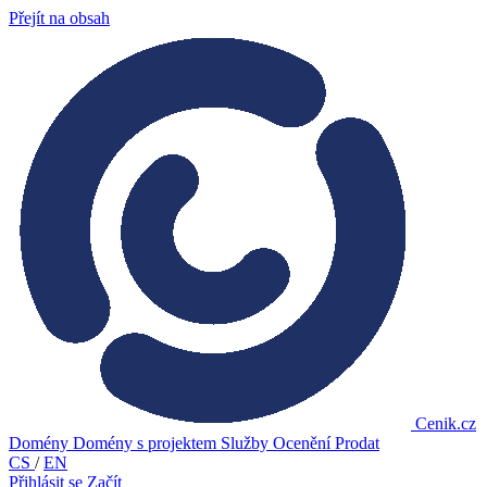
Přejít na obsah
Cenik.cz
Domény
Domény s projektem
Služby
Ocenění
Prodat
CS
/
EN
Přihlásit se
Začít