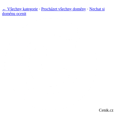
← Všechny kategorie
·
Procházet všechny domény
·
Nechat si
doménu ocenit
Cenik.cz