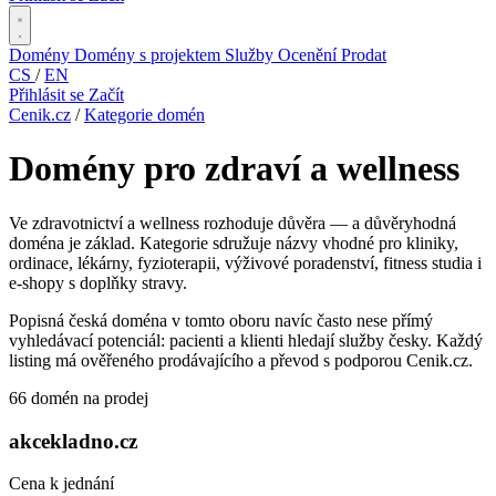
Domény
Domény s projektem
Služby
Ocenění
Prodat
CS
/
EN
Přihlásit se
Začít
Cenik.cz
/
Kategorie domén
Domény pro zdraví a wellness
Ve zdravotnictví a wellness rozhoduje důvěra — a důvěryhodná
doména je základ. Kategorie sdružuje názvy vhodné pro kliniky,
ordinace, lékárny, fyzioterapii, výživové poradenství, fitness studia i
e-shopy s doplňky stravy.
Popisná česká doména v tomto oboru navíc často nese přímý
vyhledávací potenciál: pacienti a klienti hledají služby česky. Každý
listing má ověřeného prodávajícího a převod s podporou Cenik.cz.
66 domén na prodej
akcekladno.cz
Cena k jednání