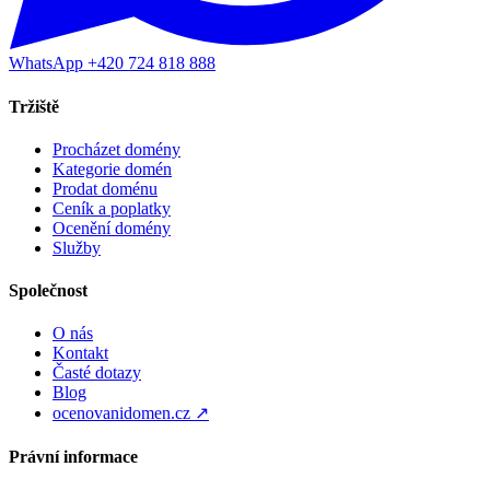
WhatsApp +420 724 818 888
Tržiště
Procházet domény
Kategorie domén
Prodat doménu
Ceník a poplatky
Ocenění domény
Služby
Společnost
O nás
Kontakt
Časté dotazy
Blog
ocenovanidomen.cz ↗
Právní informace