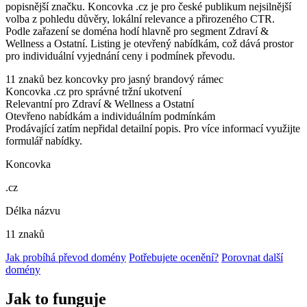
popisnější značku. Koncovka .cz je pro české publikum nejsilnější
volba z pohledu důvěry, lokální relevance a přirozeného CTR.
Podle zařazení se doména hodí hlavně pro segment Zdraví &
Wellness a Ostatní. Listing je otevřený nabídkám, což dává prostor
pro individuální vyjednání ceny i podmínek převodu.
11 znaků bez koncovky pro jasný brandový rámec
Koncovka .cz pro správné tržní ukotvení
Relevantní pro Zdraví & Wellness a Ostatní
Otevřeno nabídkám a individuálním podmínkám
Prodávající zatím nepřidal detailní popis. Pro více informací využijte
formulář nabídky.
Koncovka
.cz
Délka názvu
11 znaků
Jak probíhá převod domény
Potřebujete ocenění?
Porovnat další
domény
Jak to funguje