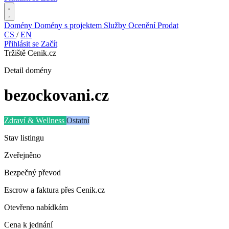
Domény
Domény s projektem
Služby
Ocenění
Prodat
CS
/
EN
Přihlásit se
Začít
Tržiště Cenik.cz
Detail domény
bezockovani
.cz
Zdraví & Wellness
Ostatní
Stav listingu
Zveřejněno
Bezpečný převod
Escrow a faktura přes Cenik.cz
Otevřeno nabídkám
Cena k jednání