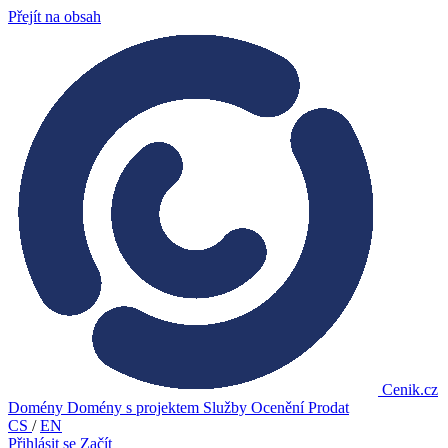
Přejít na obsah
Cenik.cz
Domény
Domény s projektem
Služby
Ocenění
Prodat
CS
/
EN
Přihlásit se
Začít