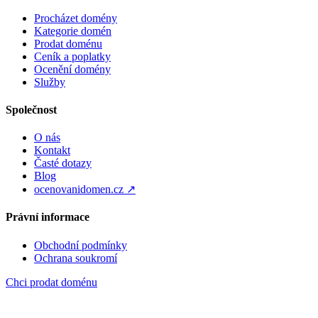
Procházet domény
Kategorie domén
Prodat doménu
Ceník a poplatky
Ocenění domény
Služby
Společnost
O nás
Kontakt
Časté dotazy
Blog
ocenovanidomen.cz ↗
Právní informace
Obchodní podmínky
Ochrana soukromí
Chci prodat doménu