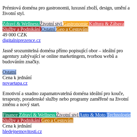
Prémiová doména pro gastronomii, luxusní zboží, design, umění a
životní styl.
Zdraví & Wellness
Životní styl
Gastronomie
Kultura & Zábava
Služby a Podnikání
Ostatní
Geo a Cestování
49 000
CZK
digitalniprezence
.cz
Jasně srozumitelná doména přímo popisující obor – ideální pro
agentury zabývající se online marketingem, tvorbou webů a
budováním značky.
Ostatní
Cena k jednání
novaetapa
.cz
Emotivní a snadno zapamatovatelná doména ideální pro kouče,
terapeuty, poradenské služby nebo programy zaměřené na životní
změnu a nový start.
Finance
Zdraví & Wellness
Životní styl
Auto & Moto
Technologie
Služby a Podnikání
Geo a Cestování
Cena k jednání
hledejnemovitosti
.cz