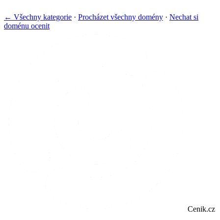
← Všechny kategorie
·
Procházet všechny domény
·
Nechat si
doménu ocenit
Cenik.cz