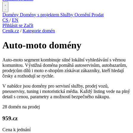
Domény
Domény s projektem
Služby
Ocenění
Prodat
CS
/
EN
Přihlásit se
Začít
Cenik.cz
/
Kategorie domén
Auto-moto domény
Auto-moto segment kombinuje silné lokální vyhledávání s věrnou
komunitou. Výstižná doména pomáhá autoservisům, autobazarům,
prodejcům dílů i moto e-shopům získávat zákazníky, kteří hledají
česky a rozhodují se rychle.
V nabídce jsou domény pro servisní služby, prodej vozů,
pneuservisy, tuning i motoristická média. Každý listing vede na plný
detail s cenou, parametry a možností bezpečného nákupu.
28 domén na prodej
959.cz
Cena k jednání