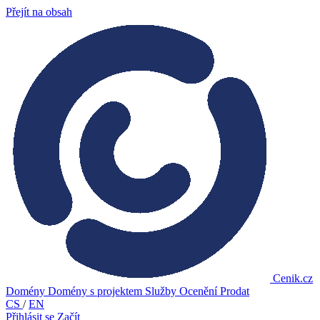
Přejít na obsah
Cenik.cz
Domény
Domény s projektem
Služby
Ocenění
Prodat
CS
/
EN
Přihlásit se
Začít