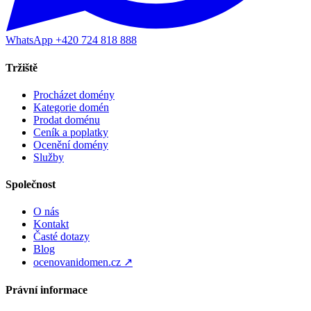
WhatsApp +420 724 818 888
Tržiště
Procházet domény
Kategorie domén
Prodat doménu
Ceník a poplatky
Ocenění domény
Služby
Společnost
O nás
Kontakt
Časté dotazy
Blog
ocenovanidomen.cz ↗
Právní informace