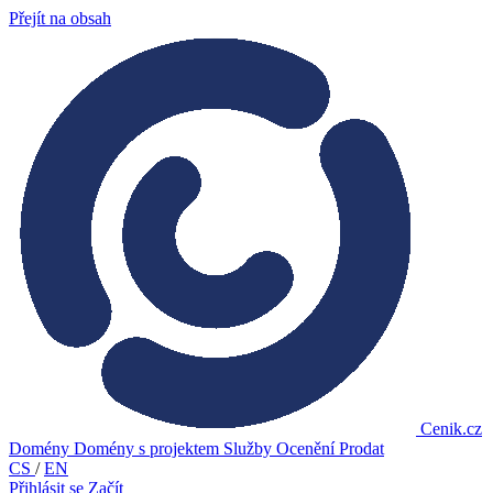
Přejít na obsah
Cenik.cz
Domény
Domény s projektem
Služby
Ocenění
Prodat
CS
/
EN
Přihlásit se
Začít