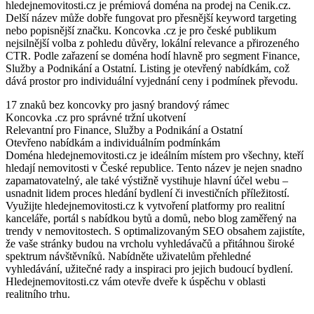
hledejnemovitosti.cz je prémiová doména na prodej na Cenik.cz.
Delší název může dobře fungovat pro přesnější keyword targeting
nebo popisnější značku. Koncovka .cz je pro české publikum
nejsilnější volba z pohledu důvěry, lokální relevance a přirozeného
CTR. Podle zařazení se doména hodí hlavně pro segment Finance,
Služby a Podnikání a Ostatní. Listing je otevřený nabídkám, což
dává prostor pro individuální vyjednání ceny i podmínek převodu.
17 znaků bez koncovky pro jasný brandový rámec
Koncovka .cz pro správné tržní ukotvení
Relevantní pro Finance, Služby a Podnikání a Ostatní
Otevřeno nabídkám a individuálním podmínkám
Doména hledejnemovitosti.cz je ideálním místem pro všechny, kteří
hledají nemovitosti v České republice. Tento název je nejen snadno
zapamatovatelný, ale také výstižně vystihuje hlavní účel webu –
usnadnit lidem proces hledání bydlení či investičních příležitostí.
Využijte hledejnemovitosti.cz k vytvoření platformy pro realitní
kanceláře, portál s nabídkou bytů a domů, nebo blog zaměřený na
trendy v nemovitostech. S optimalizovaným SEO obsahem zajistíte,
že vaše stránky budou na vrcholu vyhledávačů a přitáhnou široké
spektrum návštěvníků. Nabídněte uživatelům přehledné
vyhledávání, užitečné rady a inspiraci pro jejich budoucí bydlení.
Hledejnemovitosti.cz vám otevře dveře k úspěchu v oblasti
realitního trhu.