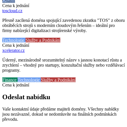
Ostatní
Cena k jednání
toscloud
.cz
Přesně zacílená doména spojující zavedenou zkratku "TOS" z oboru
obráběcích strojů s moderním cloudovým řešením – ideální pro
firmy nabízející digitalizaci strojírenské výroby.
Technologie
Služby a Podnikání
Cena k jednání
xcelerator
.cz
Úderný, mezinárodně srozumitelný název s jasnou konotací růstu a
zrychlení – vhodný pro startupy, konzultační služby nebo vzdělávací
programy.
Finance
Technologie
Služby a Podnikání
Cena k jednání
Odeslat nabídku
Vaše kontaktní údaje předáme majiteli domény. Všechny nabídky
jsou nezávazné, dokud se nedomluvíte na finálních podmínkách
převodu.