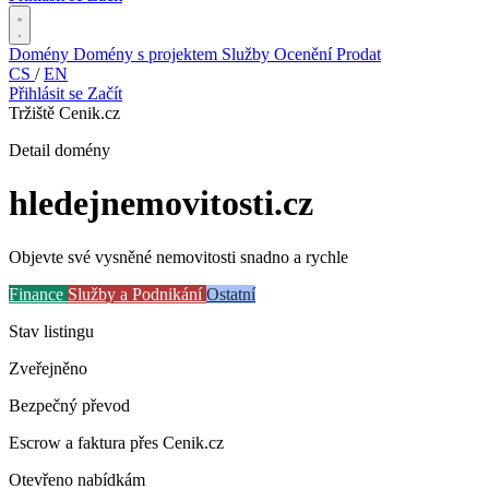
Domény
Domény s projektem
Služby
Ocenění
Prodat
CS
/
EN
Přihlásit se
Začít
Tržiště Cenik.cz
Detail domény
hledejnemovitosti
.cz
Objevte své vysněné nemovitosti snadno a rychle
Finance
Služby a Podnikání
Ostatní
Stav listingu
Zveřejněno
Bezpečný převod
Escrow a faktura přes Cenik.cz
Otevřeno nabídkám