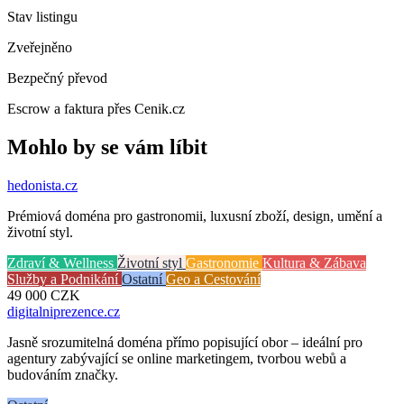
Stav listingu
Zveřejněno
Bezpečný převod
Escrow a faktura přes Cenik.cz
Mohlo by se vám líbit
hedonista
.cz
Prémiová doména pro gastronomii, luxusní zboží, design, umění a
životní styl.
Zdraví & Wellness
Životní styl
Gastronomie
Kultura & Zábava
Služby a Podnikání
Ostatní
Geo a Cestování
49 000
CZK
digitalniprezence
.cz
Jasně srozumitelná doména přímo popisující obor – ideální pro
agentury zabývající se online marketingem, tvorbou webů a
budováním značky.