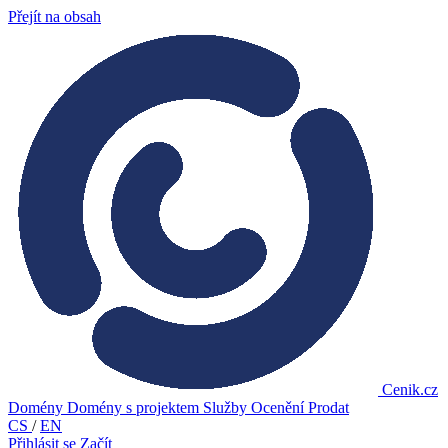
Přejít na obsah
Cenik.cz
Domény
Domény s projektem
Služby
Ocenění
Prodat
CS
/
EN
Přihlásit se
Začít