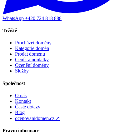
WhatsApp +420 724 818 888
Tržiště
Procházet domény
Kategorie domén
Prodat doménu
Ceník a poplatky
Ocenění domény
Služby
Společnost
O nás
Kontakt
Časté dotazy
Blog
ocenovanidomen.cz ↗
Právní informace