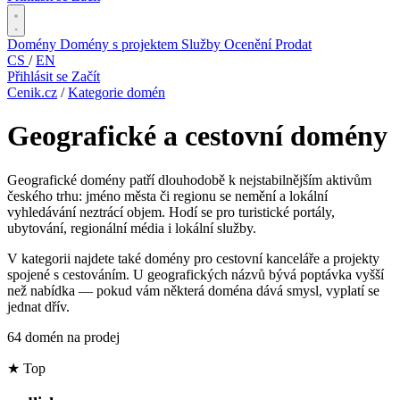
Domény
Domény s projektem
Služby
Ocenění
Prodat
CS
/
EN
Přihlásit se
Začít
Cenik.cz
/
Kategorie domén
Geografické a cestovní domény
Geografické domény patří dlouhodobě k nejstabilnějším aktivům
českého trhu: jméno města či regionu se nemění a lokální
vyhledávání neztrácí objem. Hodí se pro turistické portály,
ubytování, regionální média i lokální služby.
V kategorii najdete také domény pro cestovní kanceláře a projekty
spojené s cestováním. U geografických názvů bývá poptávka vyšší
než nabídka — pokud vám některá doména dává smysl, vyplatí se
jednat dřív.
64 domén na prodej
★
Top