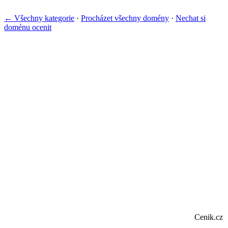
← Všechny kategorie
·
Procházet všechny domény
·
Nechat si
doménu ocenit
Cenik.cz