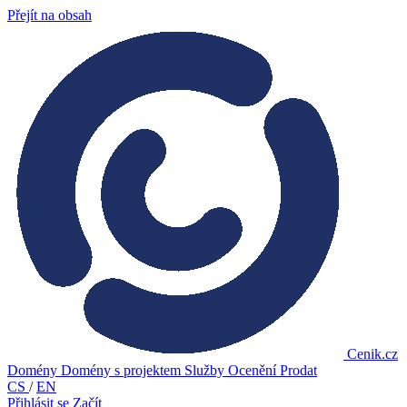
Přejít na obsah
Cenik.cz
Domény
Domény s projektem
Služby
Ocenění
Prodat
CS
/
EN
Přihlásit se
Začít