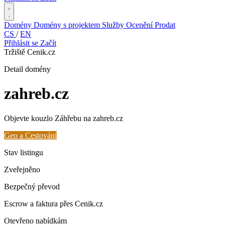
Domény
Domény s projektem
Služby
Ocenění
Prodat
CS
/
EN
Přihlásit se
Začít
Tržiště Cenik.cz
Detail domény
zahreb
.cz
Objevte kouzlo Záhřebu na zahreb.cz
Geo a Cestování
Stav listingu
Zveřejněno
Bezpečný převod
Escrow a faktura přes Cenik.cz
Otevřeno nabídkám