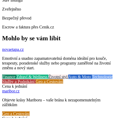
Stav listingu
Zveřejněno
Bezpečný převod
Escrow a faktura přes Cenik.cz
Mohlo by se vám líbit
novaetapa
.cz
Emotivní a snadno zapamatovatelná doména ideální pro kouče,
terapeuty, poradenské služby nebo programy zaměřené na životní
změnu a nový start.
Finance
Zdraví & Wellness
Životní styl
Auto & Moto
Technologie
Služby a Podnikání
Geo a Cestování
Cena k jednání
maribor
.cz
Objevte krásy Mariboru – vaše brána k nezapomenutelným
zážitkům
Geo a Cestování