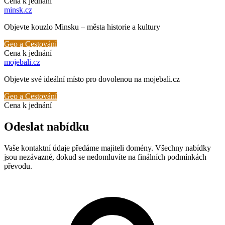
Cena k jednání
minsk
.cz
Objevte kouzlo Minsku – města historie a kultury
Geo a Cestování
Cena k jednání
mojebali
.cz
Objevte své ideální místo pro dovolenou na mojebali.cz
Geo a Cestování
Cena k jednání
Odeslat nabídku
Vaše kontaktní údaje předáme majiteli domény. Všechny nabídky
jsou nezávazné, dokud se nedomluvíte na finálních podmínkách
převodu.