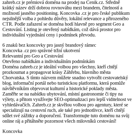
zahreb.cz je prémiová doména na prodej na Cenik.cz. Středně
krátký název drží dobrou rovnováhu mezi brandem, čitelností a
možností jasného positioning. Koncovka .cz je pro české publikum
nejsilnější volba z pohledu důvěry, lokální relevance a přirozeného
CTR. Podle zařazení se doména hodí hlavně pro segment Geo a
Cestování. Listing je otevřený nabídkám, což dává prostor pro
individuální vyjednání ceny i podmínek převodu.
6 znaků bez koncovky pro jasný brandový rámec
Koncovka .cz pro správné tržní ukotvení
Relevantní pro Geo a Cestování
Otevřeno nabídkám a individuálním podmínkám
Doména zahreb.cz je ideální volbou pro všechny, kteří chtějí
prozkoumat a propagovat krásy Záhřebu, hlavního města
Chorvatska. S tímto názvem můžete snadno vytvořit cestovatelský
blog, informační portál nebo turistickou platformu, která pomůže
návštěvníkům objevovat kulturní a historické poklady města.
Zaměřte se na nabídku ubytování, místní gastronomie či tipy na
výlety, a přitom využívejte SEO-optimalizaci pro lepší viditelnost ve
vyhledávačích. Zahreb.cz je skvělou volbou pro agentury, které se
specializují na cestovní ruch, ale také pro jednotlivce, kteří chtějí
sdílet své zážitky a doporučení. Transformujte tuto doménu na svůj
online ráj a přitáhněte pozornost všech milovníků cestování!
Koncovka