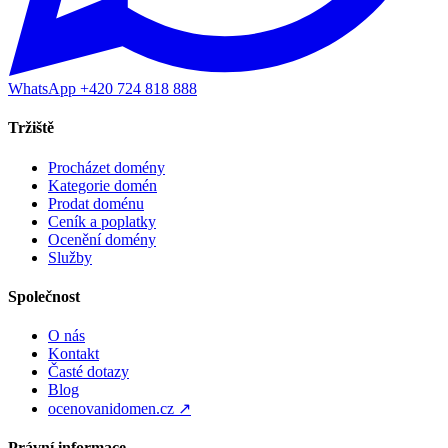
WhatsApp +420 724 818 888
Tržiště
Procházet domény
Kategorie domén
Prodat doménu
Ceník a poplatky
Ocenění domény
Služby
Společnost
O nás
Kontakt
Časté dotazy
Blog
ocenovanidomen.cz ↗
Právní informace