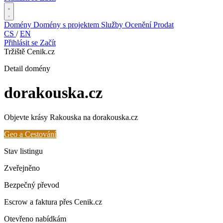
Domény
Domény s projektem
Služby
Ocenění
Prodat
CS
/
EN
Přihlásit se
Začít
Tržiště Cenik.cz
Detail domény
dorakouska
.cz
Objevte krásy Rakouska na dorakouska.cz
Geo a Cestování
Stav listingu
Zveřejněno
Bezpečný převod
Escrow a faktura přes Cenik.cz
Otevřeno nabídkám