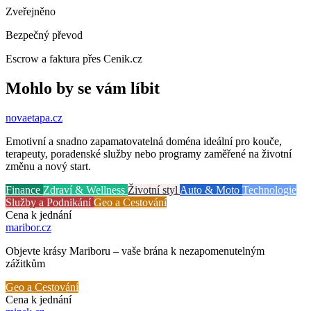
Zveřejněno
Bezpečný převod
Escrow a faktura přes Cenik.cz
Mohlo by se vám líbit
novaetapa
.cz
Emotivní a snadno zapamatovatelná doména ideální pro kouče,
terapeuty, poradenské služby nebo programy zaměřené na životní
změnu a nový start.
Finance
Zdraví & Wellness
Životní styl
Auto & Moto
Technologie
Služby a Podnikání
Geo a Cestování
Cena k jednání
maribor
.cz
Objevte krásy Mariboru – vaše brána k nezapomenutelným
zážitkům
Geo a Cestování
Cena k jednání