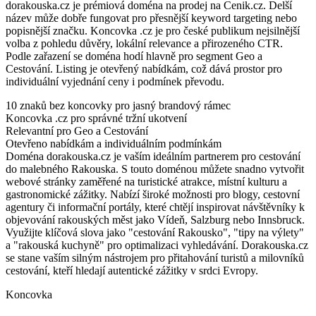
dorakouska.cz je prémiová doména na prodej na Cenik.cz. Delší
název může dobře fungovat pro přesnější keyword targeting nebo
popisnější značku. Koncovka .cz je pro české publikum nejsilnější
volba z pohledu důvěry, lokální relevance a přirozeného CTR.
Podle zařazení se doména hodí hlavně pro segment Geo a
Cestování. Listing je otevřený nabídkám, což dává prostor pro
individuální vyjednání ceny i podmínek převodu.
10 znaků bez koncovky pro jasný brandový rámec
Koncovka .cz pro správné tržní ukotvení
Relevantní pro Geo a Cestování
Otevřeno nabídkám a individuálním podmínkám
Doména dorakouska.cz je vaším ideálním partnerem pro cestování
do malebného Rakouska. S touto doménou můžete snadno vytvořit
webové stránky zaměřené na turistické atrakce, místní kulturu a
gastronomické zážitky. Nabízí široké možnosti pro blogy, cestovní
agentury či informační portály, které chtějí inspirovat návštěvníky k
objevování rakouských měst jako Vídeň, Salzburg nebo Innsbruck.
Využijte klíčová slova jako "cestování Rakousko", "tipy na výlety"
a "rakouská kuchyně" pro optimalizaci vyhledávání. Dorakouska.cz
se stane vaším silným nástrojem pro přitahování turistů a milovníků
cestování, kteří hledají autentické zážitky v srdci Evropy.
Koncovka