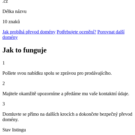
.cz
Délka názvu
10 znaků
Jak probíhá převod domény
Potřebujete ocenění?
Porovnat další
domény
Jak to funguje
1
Pošlete svou nabídku spolu se zprávou pro prodávajícího.
2
Majitele okamžitě upozorníme a předáme mu vaše kontaktní údaje.
3
Domluvte se přímo na dalších krocích a dokončete bezpečný převod
domény.
Stav listingu