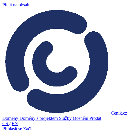
Přejít na obsah
Cenik.cz
Domény
Domény s projektem
Služby
Ocenění
Prodat
CS
/
EN
Přihlásit se
Začít