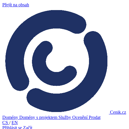
Přejít na obsah
Cenik.cz
Domény
Domény s projektem
Služby
Ocenění
Prodat
CS
/
EN
Přihlásit se
Začít