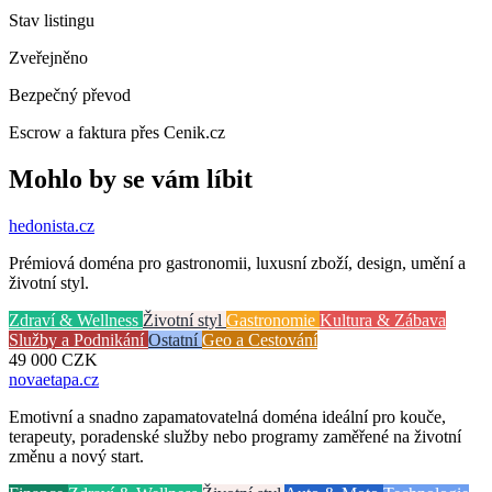
Stav listingu
Zveřejněno
Bezpečný převod
Escrow a faktura přes Cenik.cz
Mohlo by se vám líbit
hedonista
.cz
Prémiová doména pro gastronomii, luxusní zboží, design, umění a
životní styl.
Zdraví & Wellness
Životní styl
Gastronomie
Kultura & Zábava
Služby a Podnikání
Ostatní
Geo a Cestování
49 000
CZK
novaetapa
.cz
Emotivní a snadno zapamatovatelná doména ideální pro kouče,
terapeuty, poradenské služby nebo programy zaměřené na životní
změnu a nový start.