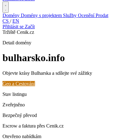
Domény
Domény s projektem
Služby
Ocenění
Prodat
CS
/
EN
Přihlásit se
Začít
Tržiště Cenik.cz
Detail domény
bulharsko
.info
Objevte krásy Bulharska a sdílejte své zážitky
Geo a Cestování
Stav listingu
Zveřejněno
Bezpečný převod
Escrow a faktura přes Cenik.cz
Otevřeno nabídkám