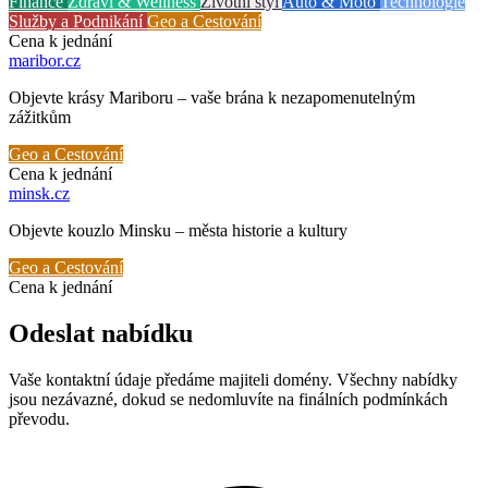
Finance
Zdraví & Wellness
Životní styl
Auto & Moto
Technologie
Služby a Podnikání
Geo a Cestování
Cena k jednání
maribor
.cz
Objevte krásy Mariboru – vaše brána k nezapomenutelným
zážitkům
Geo a Cestování
Cena k jednání
minsk
.cz
Objevte kouzlo Minsku – města historie a kultury
Geo a Cestování
Cena k jednání
Odeslat nabídku
Vaše kontaktní údaje předáme majiteli domény. Všechny nabídky
jsou nezávazné, dokud se nedomluvíte na finálních podmínkách
převodu.