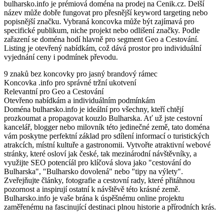
bulharsko.info je prémiová doména na prodej na Cenik.cz. Delší
název může dobře fungovat pro přesnější keyword targeting nebo
popisnější značku. Vybraná koncovka může být zajímavá pro
specifické publikum, niche projekt nebo odlišení značky. Podle
zařazení se doména hodí hlavně pro segment Geo a Cestování.
Listing je otevřený nabídkám, což dává prostor pro individuální
vyjednání ceny i podmínek převodu.
9 znaků bez koncovky pro jasný brandový rámec
Koncovka .info pro správné tržní ukotvení
Relevantní pro Geo a Cestování
Otevřeno nabídkám a individuálním podmínkám
Doména bulharsko.info je ideální pro všechny, kteří chtějí
prozkoumat a propagovat kouzlo Bulharska. Ať už jste cestovní
kancelář, blogger nebo milovník této jedinečné země, tato doména
vám poskytne perfektní základ pro sdílení informací o turistických
atrakcích, místní kultuře a gastronomii. Vytvořte atraktivní webové
stránky, které osloví jak české, tak mezinárodní návštěvníky, a
využijte SEO potencíál pro klíčová slova jako "cestování do
Bulharska", "Bulharsko dovolená" nebo "tipy na výlety".
Zveřejňujte články, fotografie a cestovní rady, které přitáhnou
pozornost a inspirují ostatní k návštěvě této krásné země.
Bulharsko.info je vaše brána k úspěšnému online projektu
zaměřenému na fascinující destinaci plnou historie a přírodních krás.