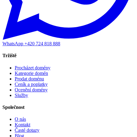
WhatsApp +420 724 818 888
Tržiště
Procházet domény
Kategorie domén
Prodat doménu
Ceník a poplatky
Ocenění domény
Služby
Společnost
O nás
Kontakt
Časté dotazy
Blog