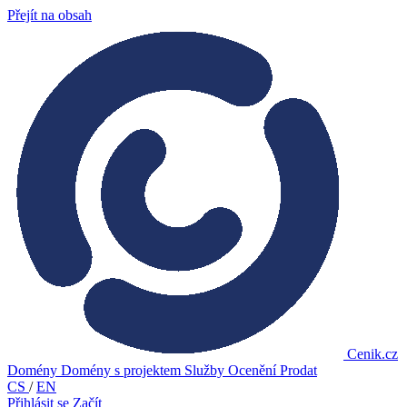
Přejít na obsah
Cenik.cz
Domény
Domény s projektem
Služby
Ocenění
Prodat
CS
/
EN
Přihlásit se
Začít