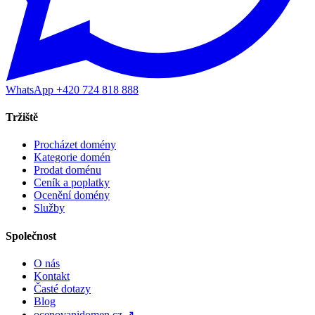
WhatsApp +420 724 818 888
Tržiště
Procházet domény
Kategorie domén
Prodat doménu
Ceník a poplatky
Ocenění domény
Služby
Společnost
O nás
Kontakt
Časté dotazy
Blog
ocenovanidomen.cz ↗