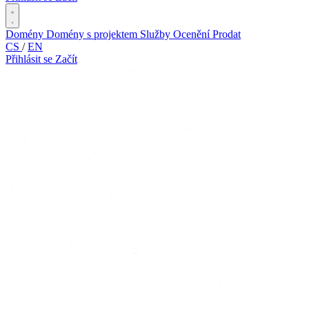
Domény
Domény s projektem
Služby
Ocenění
Prodat
CS
/
EN
Přihlásit se
Začít