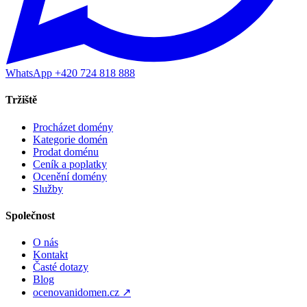
WhatsApp +420 724 818 888
Tržiště
Procházet domény
Kategorie domén
Prodat doménu
Ceník a poplatky
Ocenění domény
Služby
Společnost
O nás
Kontakt
Časté dotazy
Blog
ocenovanidomen.cz ↗