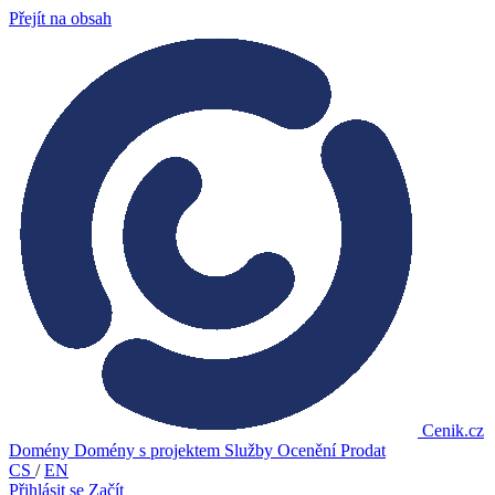
Přejít na obsah
Cenik.cz
Domény
Domény s projektem
Služby
Ocenění
Prodat
CS
/
EN
Přihlásit se
Začít