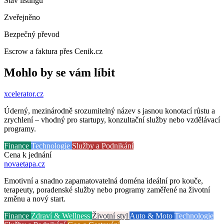
Stav listingu
Zveřejněno
Bezpečný převod
Escrow a faktura přes Cenik.cz
Mohlo by se vám líbit
xcelerator
.cz
Úderný, mezinárodně srozumitelný název s jasnou konotací růstu a
zrychlení – vhodný pro startupy, konzultační služby nebo vzdělávací
programy.
Finance
Technologie
Služby a Podnikání
Cena k jednání
novaetapa
.cz
Emotivní a snadno zapamatovatelná doména ideální pro kouče,
terapeuty, poradenské služby nebo programy zaměřené na životní
změnu a nový start.
Finance
Zdraví & Wellness
Životní styl
Auto & Moto
Technologie