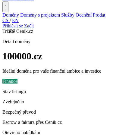
Domény
Domény s projektem
Služby
Ocenění
Prodat
CS
/
EN
Přihlásit se
Začít
Tržiště Cenik.cz
Detail domény
100000
.cz
Ideální doména pro vaše finanční ambice a investice
Finance
Stav listingu
Zveřejněno
Bezpečný převod
Escrow a faktura přes Cenik.cz
Otevřeno nabídkám