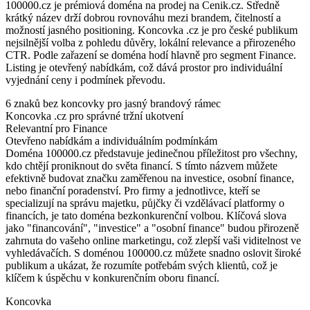
100000.cz je prémiová doména na prodej na Cenik.cz. Středně
krátký název drží dobrou rovnováhu mezi brandem, čitelností a
možností jasného positioning. Koncovka .cz je pro české publikum
nejsilnější volba z pohledu důvěry, lokální relevance a přirozeného
CTR. Podle zařazení se doména hodí hlavně pro segment Finance.
Listing je otevřený nabídkám, což dává prostor pro individuální
vyjednání ceny i podmínek převodu.
6 znaků bez koncovky pro jasný brandový rámec
Koncovka .cz pro správné tržní ukotvení
Relevantní pro Finance
Otevřeno nabídkám a individuálním podmínkám
Doména 100000.cz představuje jedinečnou příležitost pro všechny,
kdo chtějí proniknout do světa financí. S tímto názvem můžete
efektivně budovat značku zaměřenou na investice, osobní finance,
nebo finanční poradenství. Pro firmy a jednotlivce, kteří se
specializují na správu majetku, půjčky či vzdělávací platformy o
financích, je tato doména bezkonkurenční volbou. Klíčová slova
jako "financování", "investice" a "osobní finance" budou přirozeně
zahrnuta do vašeho online marketingu, což zlepší vaši viditelnost ve
vyhledávačích. S doménou 100000.cz můžete snadno oslovit široké
publikum a ukázat, že rozumíte potřebám svých klientů, což je
klíčem k úspěchu v konkurenčním oboru financí.
Koncovka