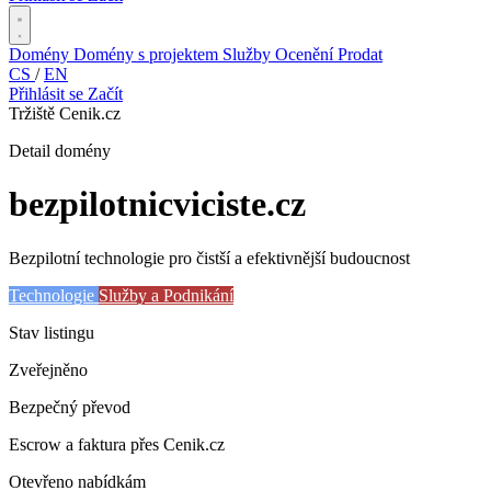
Domény
Domény s projektem
Služby
Ocenění
Prodat
CS
/
EN
Přihlásit se
Začít
Tržiště Cenik.cz
Detail domény
bezpilotnicviciste
.cz
Bezpilotní technologie pro čistší a efektivnější budoucnost
Technologie
Služby a Podnikání
Stav listingu
Zveřejněno
Bezpečný převod
Escrow a faktura přes Cenik.cz
Otevřeno nabídkám