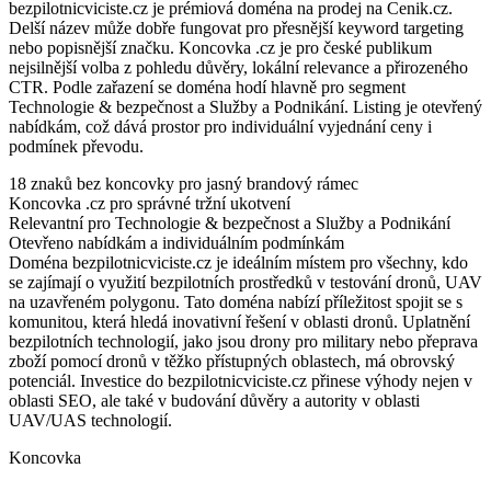
bezpilotnicviciste.cz je prémiová doména na prodej na Cenik.cz.
Delší název může dobře fungovat pro přesnější keyword targeting
nebo popisnější značku. Koncovka .cz je pro české publikum
nejsilnější volba z pohledu důvěry, lokální relevance a přirozeného
CTR. Podle zařazení se doména hodí hlavně pro segment
Technologie & bezpečnost a Služby a Podnikání. Listing je otevřený
nabídkám, což dává prostor pro individuální vyjednání ceny i
podmínek převodu.
18 znaků bez koncovky pro jasný brandový rámec
Koncovka .cz pro správné tržní ukotvení
Relevantní pro Technologie & bezpečnost a Služby a Podnikání
Otevřeno nabídkám a individuálním podmínkám
Doména bezpilotnicviciste.cz je ideálním místem pro všechny, kdo
se zajímají o využití bezpilotních prostředků v testování dronů, UAV
na uzavřeném polygonu. Tato doména nabízí příležitost spojit se s
komunitou, která hledá inovativní řešení v oblasti dronů. Uplatnění
bezpilotních technologií, jako jsou drony pro military nebo přeprava
zboží pomocí dronů v těžko přístupných oblastech, má obrovský
potenciál. Investice do bezpilotnicviciste.cz přinese výhody nejen v
oblasti SEO, ale také v budování důvěry a autority v oblasti
UAV/UAS technologií.
Koncovka