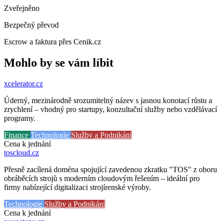
Zveřejněno
Bezpečný převod
Escrow a faktura přes Cenik.cz
Mohlo by se vám líbit
xcelerator
.cz
Úderný, mezinárodně srozumitelný název s jasnou konotací růstu a
zrychlení – vhodný pro startupy, konzultační služby nebo vzdělávací
programy.
Finance
Technologie
Služby a Podnikání
Cena k jednání
toscloud
.cz
Přesně zacílená doména spojující zavedenou zkratku "TOS" z oboru
obráběcích strojů s moderním cloudovým řešením – ideální pro
firmy nabízející digitalizaci strojírenské výroby.
Technologie
Služby a Podnikání
Cena k jednání