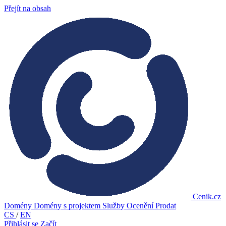
Přejít na obsah
Cenik.cz
Domény
Domény s projektem
Služby
Ocenění
Prodat
CS
/
EN
Přihlásit se
Začít