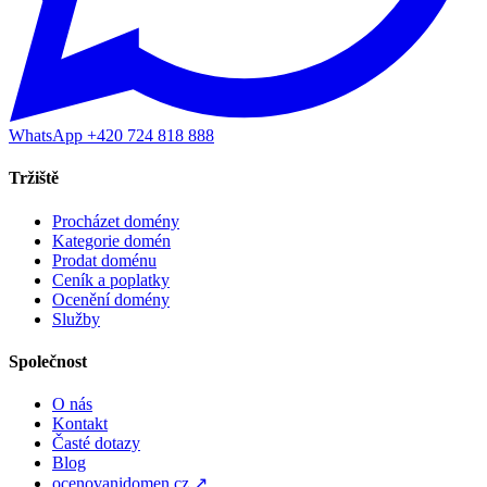
WhatsApp +420 724 818 888
Tržiště
Procházet domény
Kategorie domén
Prodat doménu
Ceník a poplatky
Ocenění domény
Služby
Společnost
O nás
Kontakt
Časté dotazy
Blog
ocenovanidomen.cz ↗