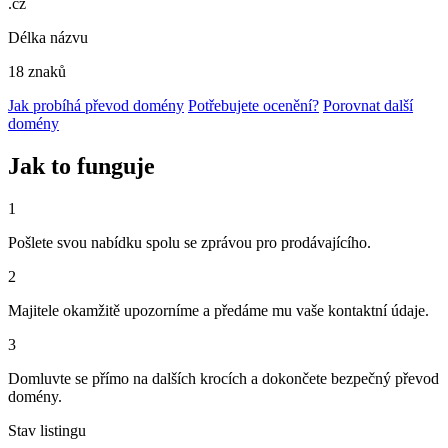
.cz
Délka názvu
18 znaků
Jak probíhá převod domény
Potřebujete ocenění?
Porovnat další
domény
Jak to funguje
1
Pošlete svou nabídku spolu se zprávou pro prodávajícího.
2
Majitele okamžitě upozorníme a předáme mu vaše kontaktní údaje.
3
Domluvte se přímo na dalších krocích a dokončete bezpečný převod
domény.
Stav listingu