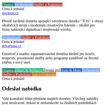
Finance
Technologie
Služby a Podnikání
Cena k jednání
toscloud
.cz
Přesně zacílená doména spojující zavedenou zkratku "TOS" z oboru
obráběcích strojů s moderním cloudovým řešením – ideální pro
firmy nabízející digitalizaci strojírenské výroby.
Technologie
Služby a Podnikání
Cena k jednání
novaetapa
.cz
Emotivní a snadno zapamatovatelná doména ideální pro kouče,
terapeuty, poradenské služby nebo programy zaměřené na životní
změnu a nový start.
Finance
Zdraví & Wellness
Životní styl
Auto & Moto
Technologie
Služby a Podnikání
Geo a Cestování
Cena k jednání
Odeslat nabídku
Vaše kontaktní údaje předáme majiteli domény. Všechny nabídky
jsou nezávazné, dokud se nedomluvíte na finálních podmínkách