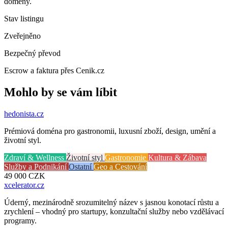
domény.
Stav listingu
Zveřejněno
Bezpečný převod
Escrow a faktura přes Cenik.cz
Mohlo by se vám líbit
hedonista
.cz
Prémiová doména pro gastronomii, luxusní zboží, design, umění a
životní styl.
Zdraví & Wellness
Životní styl
Gastronomie
Kultura & Zábava
Služby a Podnikání
Ostatní
Geo a Cestování
49 000
CZK
xcelerator
.cz
Úderný, mezinárodně srozumitelný název s jasnou konotací růstu a
zrychlení – vhodný pro startupy, konzultační služby nebo vzdělávací
programy.