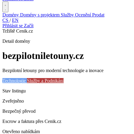
Domény
Domény s projektem
Služby
Ocenění
Prodat
CS
/
EN
Přihlásit se
Začít
Tržiště Cenik.cz
Detail domény
bezpilotniletouny
.cz
Bezpilotní letouny pro moderní technologie a inovace
Technologie
Služby a Podnikání
Stav listingu
Zveřejněno
Bezpečný převod
Escrow a faktura přes Cenik.cz
Otevřeno nabídkám