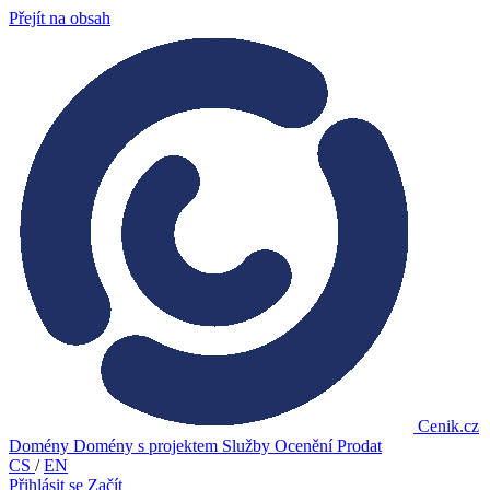
Přejít na obsah
Cenik.cz
Domény
Domény s projektem
Služby
Ocenění
Prodat
CS
/
EN
Přihlásit se
Začít