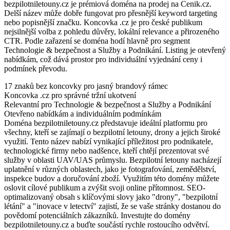
bezpilotniletouny.cz je prémiová doména na prodej na Cenik.cz.
Delší název může dobře fungovat pro přesnější keyword targeting
nebo popisnější značku. Koncovka .cz je pro české publikum
nejsilnější volba z pohledu důvěry, lokální relevance a přirozeného
CTR. Podle zařazení se doména hodí hlavně pro segment
Technologie & bezpečnost a Služby a Podnikání. Listing je otevřený
nabídkám, což dává prostor pro individuální vyjednání ceny i
podmínek převodu.
17 znaků bez koncovky pro jasný brandový rámec
Koncovka .cz pro správné tržní ukotvení
Relevantní pro Technologie & bezpečnost a Služby a Podnikání
Otevřeno nabídkám a individuálním podmínkám
Doména bezpilotniletouny.cz představuje ideální platformu pro
všechny, kteří se zajímají o bezpilotní letouny, drony a jejich široké
využití. Tento název nabízí vynikající příležitost pro podnikatele,
technologické firmy nebo nadšence, kteří chtějí prezentovat své
služby v oblasti UAV/UAS průmyslu. Bezpilotní letouny nacházejí
uplatnění v různých oblastech, jako je fotografování, zemědělství,
inspekce budov a doručování zboží. Využitím této domény můžete
oslovit cílové publikum a zvýšit svoji online přítomnost. SEO-
optimalizovaný obsah s klíčovými slovy jako "drony", "bezpilotní
létání" a "inovace v letectví" zajistí, že se vaše stránky dostanou do
povědomí potenciálních zákazníků. Investujte do domény
bezpilotniletouny.cz a buďte součástí rychle rostoucího odvětví.