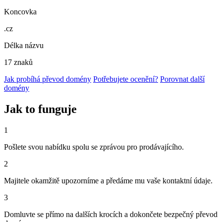
Koncovka
.cz
Délka názvu
17 znaků
Jak probíhá převod domény
Potřebujete ocenění?
Porovnat další
domény
Jak to funguje
1
Pošlete svou nabídku spolu se zprávou pro prodávajícího.
2
Majitele okamžitě upozorníme a předáme mu vaše kontaktní údaje.
3
Domluvte se přímo na dalších krocích a dokončete bezpečný převod