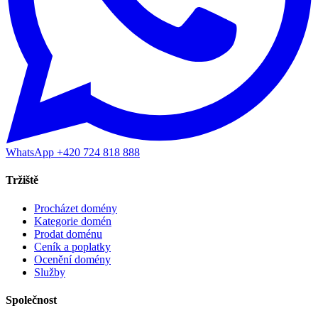
WhatsApp +420 724 818 888
Tržiště
Procházet domény
Kategorie domén
Prodat doménu
Ceník a poplatky
Ocenění domény
Služby
Společnost