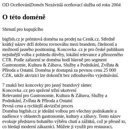
OD
Oceňování
Domén
Nezávislá oceňovací služba od roku 2004
O této doméně
Shrnutí pro kupujícího
bigfish.cz je prémiová doména na prodej na Cenik.cz. Středně
krátký název drží dobrou rovnováhu mezi brandem, čitelností a
možností jasného positioning. Koncovka .cz je pro české publikum
nejsilnější volba z pohledu důvěry, lokální relevance a přirozeného
CTR. Podle zařazení se doména hodí hlavně pro segment
Gastronomie, Kultura & Zábava, Služby a Podnikání, Zvířata &
Příroda a Ostatní. Doména je dostupná za pevnou cenu 25 000
CZK, takže akvizici lze dokončit bez zdlouhavého vyjednávání.
7 znaků bez koncovky pro jasný brandový rámec
Koncovka .cz pro správné tržní ukotvení
Relevantní pro Gastronomie, Kultura & Zábava, Služby a
Podnikání, Zvířata & Příroda a Ostatní
Pevná cena a rychlejší akviziční proces
Doména bigfish.cz je ideální volbou pro všechny podnikatele a
nadšence v oblastech gastronomie, kultury a zábavy. Tento název
evokuje představu bohatého výběru chutí a zážitků, což je přesně to,
co hledají moderní zákazníci. Můžete ji využít pro restauraci,