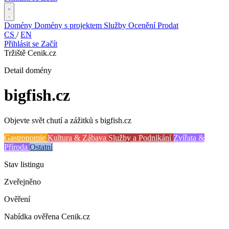
Domény
Domény s projektem
Služby
Ocenění
Prodat
CS
/
EN
Přihlásit se
Začít
Tržiště Cenik.cz
Detail domény
bigfish
.cz
Objevte svět chutí a zážitků s bigfish.cz
Gastronomie
Kultura & Zábava
Služby a Podnikání
Zvířata &
Příroda
Ostatní
Stav listingu
Zveřejněno
Ověření
Nabídka ověřena Cenik.cz