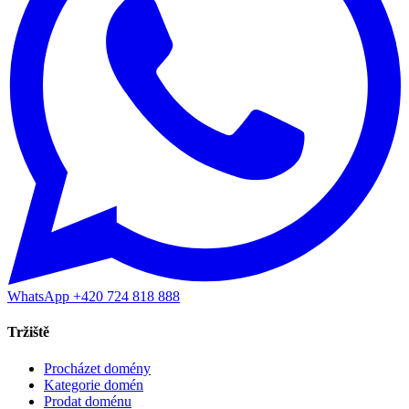
WhatsApp +420 724 818 888
Tržiště
Procházet domény
Kategorie domén
Prodat doménu