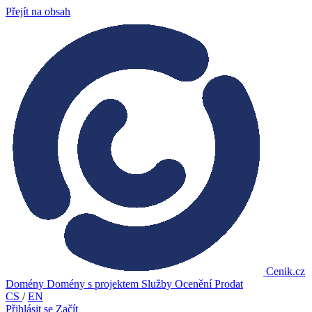
Přejít na obsah
Cenik.cz
Domény
Domény s projektem
Služby
Ocenění
Prodat
CS
/
EN
Přihlásit se
Začít