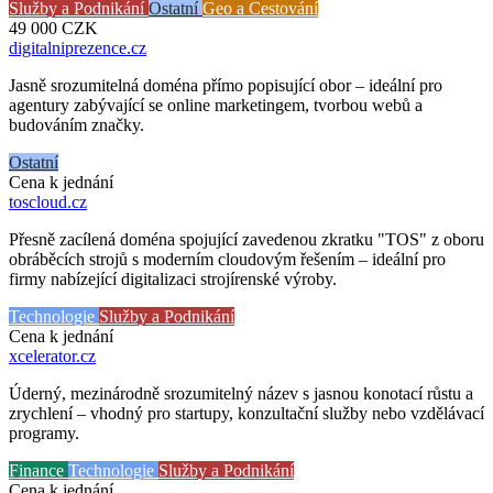
Služby a Podnikání
Ostatní
Geo a Cestování
49 000
CZK
digitalniprezence
.cz
Jasně srozumitelná doména přímo popisující obor – ideální pro
agentury zabývající se online marketingem, tvorbou webů a
budováním značky.
Ostatní
Cena k jednání
toscloud
.cz
Přesně zacílená doména spojující zavedenou zkratku "TOS" z oboru
obráběcích strojů s moderním cloudovým řešením – ideální pro
firmy nabízející digitalizaci strojírenské výroby.
Technologie
Služby a Podnikání
Cena k jednání
xcelerator
.cz
Úderný, mezinárodně srozumitelný název s jasnou konotací růstu a
zrychlení – vhodný pro startupy, konzultační služby nebo vzdělávací
programy.
Finance
Technologie
Služby a Podnikání
Cena k jednání