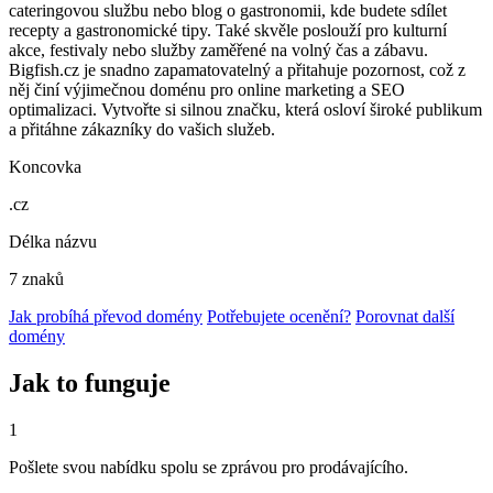
cateringovou službu nebo blog o gastronomii, kde budete sdílet
recepty a gastronomické tipy. Také skvěle poslouží pro kulturní
akce, festivaly nebo služby zaměřené na volný čas a zábavu.
Bigfish.cz je snadno zapamatovatelný a přitahuje pozornost, což z
něj činí výjimečnou doménu pro online marketing a SEO
optimalizaci. Vytvořte si silnou značku, která osloví široké publikum
a přitáhne zákazníky do vašich služeb.
Koncovka
.cz
Délka názvu
7 znaků
Jak probíhá převod domény
Potřebujete ocenění?
Porovnat další
domény
Jak to funguje
1
Pošlete svou nabídku spolu se zprávou pro prodávajícího.