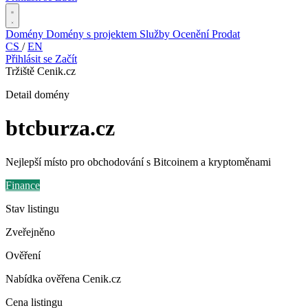
Domény
Domény s projektem
Služby
Ocenění
Prodat
CS
/
EN
Přihlásit se
Začít
Tržiště Cenik.cz
Detail domény
btcburza
.cz
Nejlepší místo pro obchodování s Bitcoinem a kryptoměnami
Finance
Stav listingu
Zveřejněno
Ověření
Nabídka ověřena Cenik.cz
Cena listingu