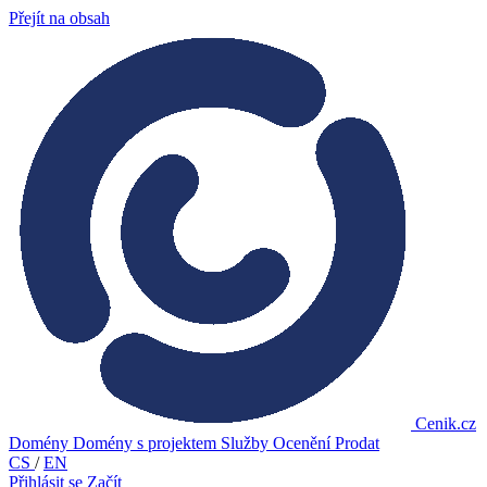
Přejít na obsah
Cenik.cz
Domény
Domény s projektem
Služby
Ocenění
Prodat
CS
/
EN
Přihlásit se
Začít