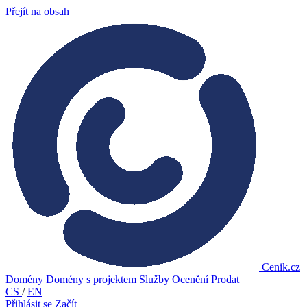
Přejít na obsah
Cenik.cz
Domény
Domény s projektem
Služby
Ocenění
Prodat
CS
/
EN
Přihlásit se
Začít