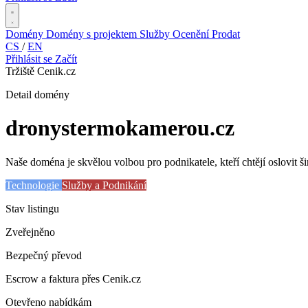
Domény
Domény s projektem
Služby
Ocenění
Prodat
CS
/
EN
Přihlásit se
Začít
Tržiště Cenik.cz
Detail domény
dronystermokamerou
.cz
Naše doména je skvělou volbou pro podnikatele, kteří chtějí oslovit ši
Technologie
Služby a Podnikání
Stav listingu
Zveřejněno
Bezpečný převod
Escrow a faktura přes Cenik.cz
Otevřeno nabídkám