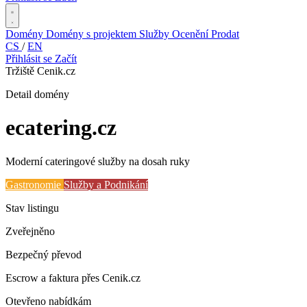
Domény
Domény s projektem
Služby
Ocenění
Prodat
CS
/
EN
Přihlásit se
Začít
Tržiště Cenik.cz
Detail domény
ecatering
.cz
Moderní cateringové služby na dosah ruky
Gastronomie
Služby a Podnikání
Stav listingu
Zveřejněno
Bezpečný převod
Escrow a faktura přes Cenik.cz
Otevřeno nabídkám