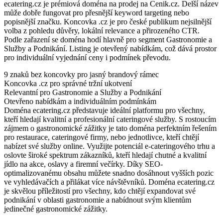
ecatering.cz je prémiová doména na prodej na Cenik.cz. Delší název
může dobře fungovat pro přesnější keyword targeting nebo
popisnější značku. Koncovka .cz je pro české publikum nejsilnější
volba z pohledu důvěry, lokální relevance a přirozeného CTR.
Podle zařazení se doména hodí hlavně pro segment Gastronomie a
Služby a Podnikání. Listing je otevřený nabídkám, což dává prostor
pro individuální vyjednání ceny i podmínek převodu.
9 znaků bez koncovky pro jasný brandový rámec
Koncovka .cz pro správné tržní ukotvení
Relevantní pro Gastronomie a Služby a Podnikání
Otevřeno nabídkám a individuálním podmínkám
Doména ecatering.cz představuje ideální platformu pro všechny,
kteří hledají kvalitní a profesionální cateringové služby. S rostoucím
zájmem o gastronomické zážitky je tato doména perfektním řešením
pro restaurace, cateringové firmy, nebo jednotlivce, kteří chtějí
nabízet své služby online. Využijte potenciál e-cateringového trhu a
oslovte široké spektrum zákazníků, kteří hledají chutné a kvalitní
jídlo na akce, oslavy a firemní večírky. Díky SEO-
optimalizovanému obsahu můžete snadno dosáhnout vyšších pozic
ve vyhledávačích a přilákat více návštěvníků. Doména ecatering.cz
je skvělou příležitostí pro všechny, kdo chtějí expandovat své
podnikání v oblasti gastronomie a nabídnout svým klientům
jedinečné gastronomické zážitky.