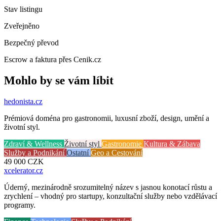
Stav listingu
Zveřejněno
Bezpečný převod
Escrow a faktura přes Cenik.cz
Mohlo by se vám líbit
hedonista
.cz
Prémiová doména pro gastronomii, luxusní zboží, design, umění a
životní styl.
Zdraví & Wellness
Životní styl
Gastronomie
Kultura & Zábava
Služby a Podnikání
Ostatní
Geo a Cestování
49 000
CZK
xcelerator
.cz
Úderný, mezinárodně srozumitelný název s jasnou konotací růstu a
zrychlení – vhodný pro startupy, konzultační služby nebo vzdělávací
programy.