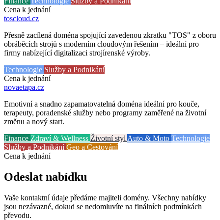
Finance
Technologie
Služby a Podnikání
Cena k jednání
toscloud
.cz
Přesně zacílená doména spojující zavedenou zkratku "TOS" z oboru
obráběcích strojů s moderním cloudovým řešením – ideální pro
firmy nabízející digitalizaci strojírenské výroby.
Technologie
Služby a Podnikání
Cena k jednání
novaetapa
.cz
Emotivní a snadno zapamatovatelná doména ideální pro kouče,
terapeuty, poradenské služby nebo programy zaměřené na životní
změnu a nový start.
Finance
Zdraví & Wellness
Životní styl
Auto & Moto
Technologie
Služby a Podnikání
Geo a Cestování
Cena k jednání
Odeslat nabídku
Vaše kontaktní údaje předáme majiteli domény. Všechny nabídky
jsou nezávazné, dokud se nedomluvíte na finálních podmínkách
převodu.