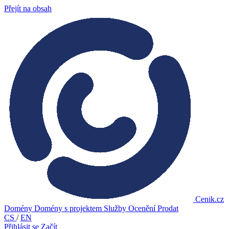
Přejít na obsah
Cenik.cz
Domény
Domény s projektem
Služby
Ocenění
Prodat
CS
/
EN
Přihlásit se
Začít