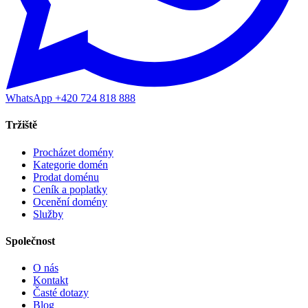
WhatsApp +420 724 818 888
Tržiště
Procházet domény
Kategorie domén
Prodat doménu
Ceník a poplatky
Ocenění domény
Služby
Společnost
O nás
Kontakt
Časté dotazy
Blog