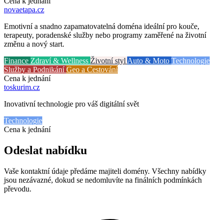
Cena k jednání
novaetapa
.cz
Emotivní a snadno zapamatovatelná doména ideální pro kouče,
terapeuty, poradenské služby nebo programy zaměřené na životní
změnu a nový start.
Finance
Zdraví & Wellness
Životní styl
Auto & Moto
Technologie
Služby a Podnikání
Geo a Cestování
Cena k jednání
toskurim
.cz
Inovativní technologie pro váš digitální svět
Technologie
Cena k jednání
Odeslat nabídku
Vaše kontaktní údaje předáme majiteli domény. Všechny nabídky
jsou nezávazné, dokud se nedomluvíte na finálních podmínkách
převodu.