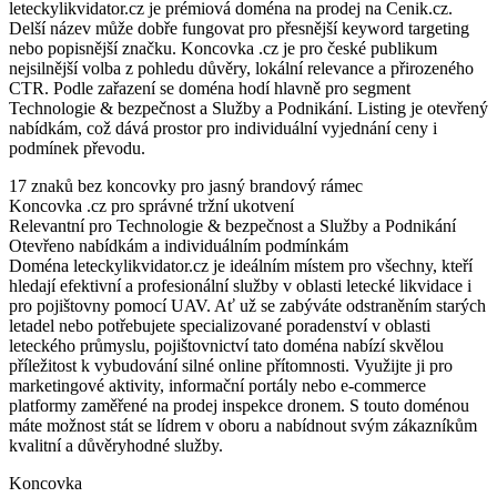
leteckylikvidator.cz je prémiová doména na prodej na Cenik.cz.
Delší název může dobře fungovat pro přesnější keyword targeting
nebo popisnější značku. Koncovka .cz je pro české publikum
nejsilnější volba z pohledu důvěry, lokální relevance a přirozeného
CTR. Podle zařazení se doména hodí hlavně pro segment
Technologie & bezpečnost a Služby a Podnikání. Listing je otevřený
nabídkám, což dává prostor pro individuální vyjednání ceny i
podmínek převodu.
17 znaků bez koncovky pro jasný brandový rámec
Koncovka .cz pro správné tržní ukotvení
Relevantní pro Technologie & bezpečnost a Služby a Podnikání
Otevřeno nabídkám a individuálním podmínkám
Doména leteckylikvidator.cz je ideálním místem pro všechny, kteří
hledají efektivní a profesionální služby v oblasti letecké likvidace i
pro pojištovny pomocí UAV. Ať už se zabýváte odstraněním starých
letadel nebo potřebujete specializované poradenství v oblasti
leteckého průmyslu, pojištovnictví tato doména nabízí skvělou
příležitost k vybudování silné online přítomnosti. Využijte ji pro
marketingové aktivity, informační portály nebo e-commerce
platformy zaměřené na prodej inspekce dronem. S touto doménou
máte možnost stát se lídrem v oboru a nabídnout svým zákazníkům
kvalitní a důvěryhodné služby.
Koncovka