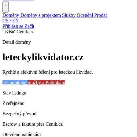
Domény
Domény s projektem
Služby
Ocenění
Prodat
CS
/
EN
Přihlásit se
Začít
Tržiště Cenik.cz
Detail domény
leteckylikvidator
.cz
Rychlé a efektivní řešení pro leteckou likvidaci
Technologie
Služby a Podnikání
Stav listingu
Zveřejněno
Bezpečný převod
Escrow a faktura přes Cenik.cz
Otevřeno nabídkám