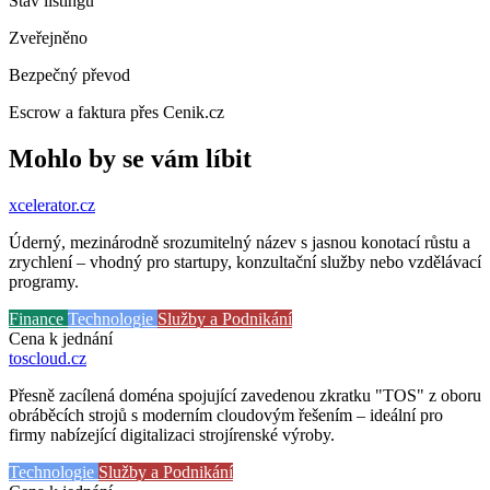
Stav listingu
Zveřejněno
Bezpečný převod
Escrow a faktura přes Cenik.cz
Mohlo by se vám líbit
xcelerator
.cz
Úderný, mezinárodně srozumitelný název s jasnou konotací růstu a
zrychlení – vhodný pro startupy, konzultační služby nebo vzdělávací
programy.
Finance
Technologie
Služby a Podnikání
Cena k jednání
toscloud
.cz
Přesně zacílená doména spojující zavedenou zkratku "TOS" z oboru
obráběcích strojů s moderním cloudovým řešením – ideální pro
firmy nabízející digitalizaci strojírenské výroby.
Technologie
Služby a Podnikání