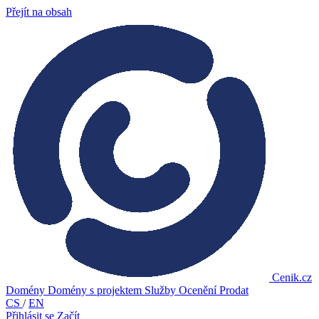
Přejít na obsah
Cenik.cz
Domény
Domény s projektem
Služby
Ocenění
Prodat
CS
/
EN
Přihlásit se
Začít