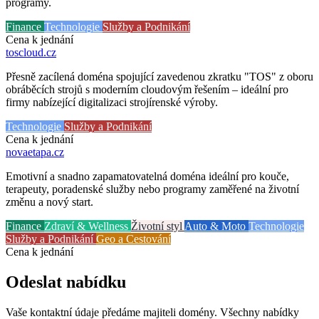
programy.
Finance
Technologie
Služby a Podnikání
Cena k jednání
toscloud
.cz
Přesně zacílená doména spojující zavedenou zkratku "TOS" z oboru
obráběcích strojů s moderním cloudovým řešením – ideální pro
firmy nabízející digitalizaci strojírenské výroby.
Technologie
Služby a Podnikání
Cena k jednání
novaetapa
.cz
Emotivní a snadno zapamatovatelná doména ideální pro kouče,
terapeuty, poradenské služby nebo programy zaměřené na životní
změnu a nový start.
Finance
Zdraví & Wellness
Životní styl
Auto & Moto
Technologie
Služby a Podnikání
Geo a Cestování
Cena k jednání
Odeslat nabídku
Vaše kontaktní údaje předáme majiteli domény. Všechny nabídky