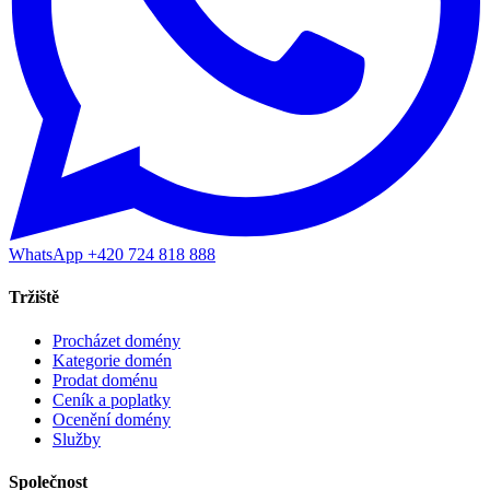
WhatsApp +420 724 818 888
Tržiště
Procházet domény
Kategorie domén
Prodat doménu
Ceník a poplatky
Ocenění domény
Služby
Společnost