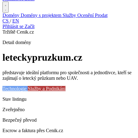
Domény
Domény s projektem
Služby
Ocenění
Prodat
CS
/
EN
Přihlásit se
Začít
Tržiště Cenik.cz
Detail domény
leteckypruzkum
.cz
představuje ideální platformu pro společnosti a jednotlivce, kteří se
zajímají o letecký průzkum nebo UAV.
Technologie
Služby a Podnikání
Stav listingu
Zveřejněno
Bezpečný převod
Escrow a faktura přes Cenik.cz