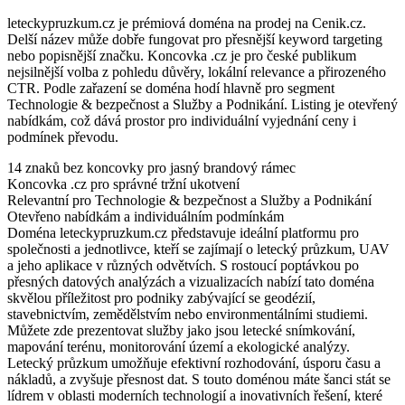
leteckypruzkum.cz je prémiová doména na prodej na Cenik.cz.
Delší název může dobře fungovat pro přesnější keyword targeting
nebo popisnější značku. Koncovka .cz je pro české publikum
nejsilnější volba z pohledu důvěry, lokální relevance a přirozeného
CTR. Podle zařazení se doména hodí hlavně pro segment
Technologie & bezpečnost a Služby a Podnikání. Listing je otevřený
nabídkám, což dává prostor pro individuální vyjednání ceny i
podmínek převodu.
14 znaků bez koncovky pro jasný brandový rámec
Koncovka .cz pro správné tržní ukotvení
Relevantní pro Technologie & bezpečnost a Služby a Podnikání
Otevřeno nabídkám a individuálním podmínkám
Doména leteckypruzkum.cz představuje ideální platformu pro
společnosti a jednotlivce, kteří se zajímají o letecký průzkum, UAV
a jeho aplikace v různých odvětvích. S rostoucí poptávkou po
přesných datových analýzách a vizualizacích nabízí tato doména
skvělou příležitost pro podniky zabývající se geodézií,
stavebnictvím, zemědělstvím nebo environmentálními studiemi.
Můžete zde prezentovat služby jako jsou letecké snímkování,
mapování terénu, monitorování území a ekologické analýzy.
Letecký průzkum umožňuje efektivní rozhodování, úsporu času a
nákladů, a zvyšuje přesnost dat. S touto doménou máte šanci stát se
lídrem v oblasti moderních technologií a inovativních řešení, které