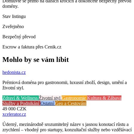
Domluvte se přímo na dalších krocích a dokončete bezpečný převod
domény.
Stav listingu
Zveřejněno
Bezpečný převod
Escrow a faktura přes Cenik.cz
Mohlo by se vám líbit
hedonista
.cz
Prémiová doména pro gastronomii, luxusní zboží, design, umění a
životní styl.
Zdraví & Wellness
Životní styl
Gastronomie
Kultura & Zábava
Služby a Podnikání
Ostatní
Geo a Cestování
49 000
CZK
xcelerator
.cz
Úderný, mezinárodně srozumitelný název s jasnou konotací růstu a
zrychlení – vhodný pro startupy, konzultační služby nebo vzdělávací