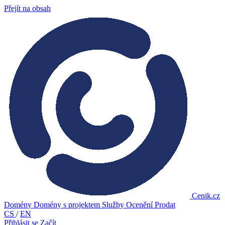
Přejít na obsah
Cenik.cz
Domény
Domény s projektem
Služby
Ocenění
Prodat
CS
/
EN
Přihlásit se
Začít