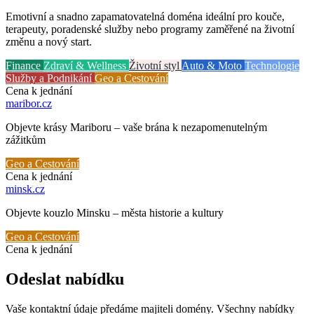
Emotivní a snadno zapamatovatelná doména ideální pro kouče,
terapeuty, poradenské služby nebo programy zaměřené na životní
změnu a nový start.
Finance
Zdraví & Wellness
Životní styl
Auto & Moto
Technologie
Služby a Podnikání
Geo a Cestování
Cena k jednání
maribor
.cz
Objevte krásy Mariboru – vaše brána k nezapomenutelným
zážitkům
Geo a Cestování
Cena k jednání
minsk
.cz
Objevte kouzlo Minsku – města historie a kultury
Geo a Cestování
Cena k jednání
Odeslat nabídku
Vaše kontaktní údaje předáme majiteli domény. Všechny nabídky