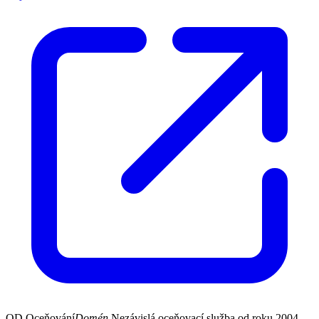
OD
Oceňování
Domén
Nezávislá oceňovací služba od roku 2004