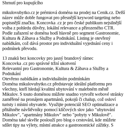
Shrnutí pro kupujícího
mikulovubytko.cz je prémiová doména na prodej na Cenik.cz. Delší
název může dobře fungovat pro přesnější keyword targeting nebo
popisnější značku. Koncovka .cz je pro české publikum nejsilnější
volba z pohledu důvěry, lokální relevance a přirozeného CTR.
Podle zařazení se doména hodí hlavně pro segment Gastronomie,
Kultura & Zábava a Služby a Podnikání. Listing je otevřený
nabídkám, což dává prostor pro individuální vyjednání ceny i
podmínek převodu.
13 znaků bez koncovky pro jasný brandový rámec
Koncovka .cz pro správné tržní ukotvení
Relevantní pro Gastronomie, Kultura & Zábava a Služby a
Podnikání
Otevřeno nabídkám a individuálním podmínkám
Doména mikulovubytko.cz představuje ideální platformu pro
všechny, kteří hledají kvalitní ubytování v malebném městě
Mikulov. S touto doménou můžete snadno vytvořit webové stránky
zaměřené na pronájem apartmánů, pokojů či chalup, což osloví
turisty i místní obyvatele. Využijte potenciál SEO optimalizace a
přitáhněte návštěvníky pomocí klíčových slov jako "ubytování
Mikulov", "apartmány Mikulov" nebo "pobyty v Mikulově".
Doména také skvěle poslouží pro blog o cestování, kde můžete
sdílet tipy na výlety, místní atrakce a gastronomické zážitky. S