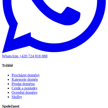
WhatsApp +420 724 818 888
Tržiště
Procházet domény
Kategorie domén
Prodat doménu
Ceník a poplatky
Ocenění domény
Služby
Společnost