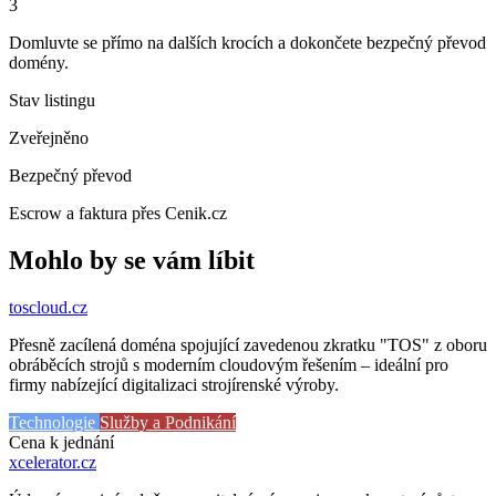
3
Domluvte se přímo na dalších krocích a dokončete bezpečný převod
domény.
Stav listingu
Zveřejněno
Bezpečný převod
Escrow a faktura přes Cenik.cz
Mohlo by se vám líbit
toscloud
.cz
Přesně zacílená doména spojující zavedenou zkratku "TOS" z oboru
obráběcích strojů s moderním cloudovým řešením – ideální pro
firmy nabízející digitalizaci strojírenské výroby.
Technologie
Služby a Podnikání
Cena k jednání
xcelerator
.cz