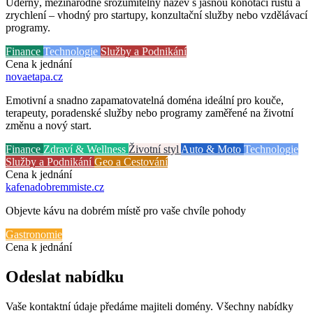
Úderný, mezinárodně srozumitelný název s jasnou konotací růstu a
zrychlení – vhodný pro startupy, konzultační služby nebo vzdělávací
programy.
Finance
Technologie
Služby a Podnikání
Cena k jednání
novaetapa
.cz
Emotivní a snadno zapamatovatelná doména ideální pro kouče,
terapeuty, poradenské služby nebo programy zaměřené na životní
změnu a nový start.
Finance
Zdraví & Wellness
Životní styl
Auto & Moto
Technologie
Služby a Podnikání
Geo a Cestování
Cena k jednání
kafenadobremmiste
.cz
Objevte kávu na dobrém místě pro vaše chvíle pohody
Gastronomie
Cena k jednání
Odeslat nabídku
Vaše kontaktní údaje předáme majiteli domény. Všechny nabídky