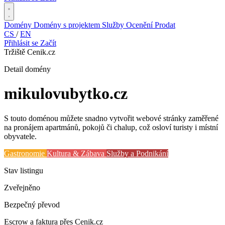
Domény
Domény s projektem
Služby
Ocenění
Prodat
CS
/
EN
Přihlásit se
Začít
Tržiště Cenik.cz
Detail domény
mikulovubytko
.cz
S touto doménou můžete snadno vytvořit webové stránky zaměřené
na pronájem apartmánů, pokojů či chalup, což osloví turisty i místní
obyvatele.
Gastronomie
Kultura & Zábava
Služby a Podnikání
Stav listingu
Zveřejněno
Bezpečný převod
Escrow a faktura přes Cenik.cz