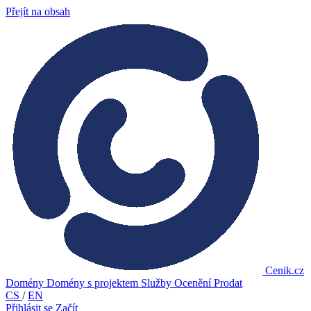
Přejít na obsah
Cenik.cz
Domény
Domény s projektem
Služby
Ocenění
Prodat
CS
/
EN
Přihlásit se
Začít