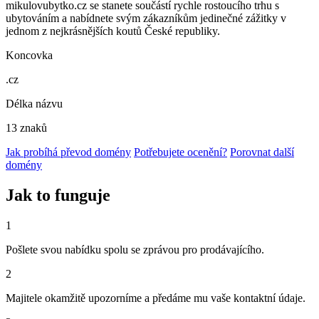
mikulovubytko.cz se stanete součástí rychle rostoucího trhu s
ubytováním a nabídnete svým zákazníkům jedinečné zážitky v
jednom z nejkrásnějších koutů České republiky.
Koncovka
.cz
Délka názvu
13 znaků
Jak probíhá převod domény
Potřebujete ocenění?
Porovnat další
domény
Jak to funguje
1
Pošlete svou nabídku spolu se zprávou pro prodávajícího.
2
Majitele okamžitě upozorníme a předáme mu vaše kontaktní údaje.