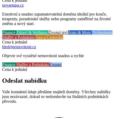
Cena k jednání
novaetapa
.cz
Emotivní a snadno zapamatovatelná doména ideální pro kouče,
terapeuty, poradenské služby nebo programy zaměřené na životní
změnu a nový start.
Finance
Zdraví & Wellness
Životní styl
Auto & Moto
Technologie
Služby a Podnikání
Geo a Cestování
Cena k jednání
hledejnemovitosti
.cz
Objevte své vysněné nemovitosti snadno a rychle
Finance
Služby a Podnikání
Ostatní
Cena k jednání
Odeslat nabídku
Vaše kontaktní údaje předáme majiteli domény. Všechny nabídky
jsou nezávazné, dokud se nedomluvíte na finálních podmínkách
převodu.