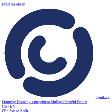
Přejít na obsah
Cenik.cz
Domény
Domény s projektem
Služby
Ocenění
Prodat
CS
/
EN
Přihlásit se
Začít