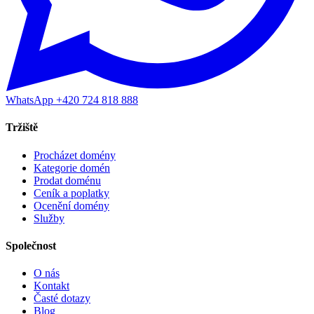
WhatsApp +420 724 818 888
Tržiště
Procházet domény
Kategorie domén
Prodat doménu
Ceník a poplatky
Ocenění domény
Služby
Společnost
O nás
Kontakt
Časté dotazy
Blog