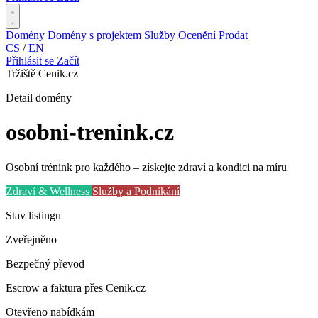
Domény
Domény s projektem
Služby
Ocenění
Prodat
CS
/
EN
Přihlásit se
Začít
Tržiště Cenik.cz
Detail domény
osobni-trenink
.cz
Osobní trénink pro každého – získejte zdraví a kondici na míru
Zdraví & Wellness
Služby a Podnikání
Stav listingu
Zveřejněno
Bezpečný převod
Escrow a faktura přes Cenik.cz
Otevřeno nabídkám