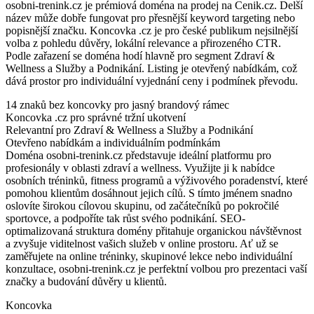
osobni-trenink.cz je prémiová doména na prodej na Cenik.cz. Delší
název může dobře fungovat pro přesnější keyword targeting nebo
popisnější značku. Koncovka .cz je pro české publikum nejsilnější
volba z pohledu důvěry, lokální relevance a přirozeného CTR.
Podle zařazení se doména hodí hlavně pro segment Zdraví &
Wellness a Služby a Podnikání. Listing je otevřený nabídkám, což
dává prostor pro individuální vyjednání ceny i podmínek převodu.
14 znaků bez koncovky pro jasný brandový rámec
Koncovka .cz pro správné tržní ukotvení
Relevantní pro Zdraví & Wellness a Služby a Podnikání
Otevřeno nabídkám a individuálním podmínkám
Doména osobni-trenink.cz představuje ideální platformu pro
profesionály v oblasti zdraví a wellness. Využijte ji k nabídce
osobních tréninků, fitness programů a výživového poradenství, které
pomohou klientům dosáhnout jejich cílů. S tímto jménem snadno
oslovíte širokou cílovou skupinu, od začátečníků po pokročilé
sportovce, a podpoříte tak růst svého podnikání. SEO-
optimalizovaná struktura domény přitahuje organickou návštěvnost
a zvyšuje viditelnost vašich služeb v online prostoru. Ať už se
zaměřujete na online tréninky, skupinové lekce nebo individuální
konzultace, osobni-trenink.cz je perfektní volbou pro prezentaci vaší
značky a budování důvěry u klientů.
Koncovka