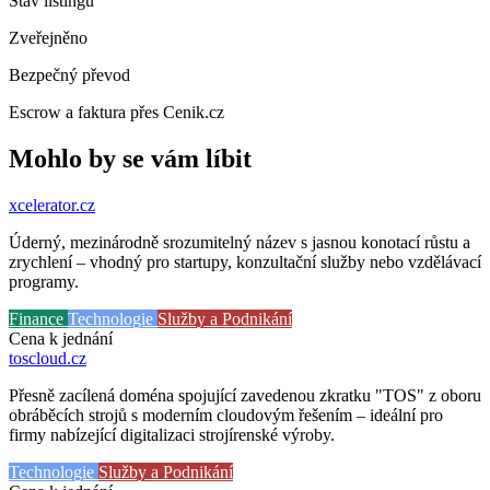
Stav listingu
Zveřejněno
Bezpečný převod
Escrow a faktura přes Cenik.cz
Mohlo by se vám líbit
xcelerator
.cz
Úderný, mezinárodně srozumitelný název s jasnou konotací růstu a
zrychlení – vhodný pro startupy, konzultační služby nebo vzdělávací
programy.
Finance
Technologie
Služby a Podnikání
Cena k jednání
toscloud
.cz
Přesně zacílená doména spojující zavedenou zkratku "TOS" z oboru
obráběcích strojů s moderním cloudovým řešením – ideální pro
firmy nabízející digitalizaci strojírenské výroby.
Technologie
Služby a Podnikání