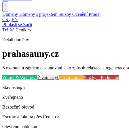
Domény
Domény s projektem
Služby
Ocenění
Prodat
CS
/
EN
Přihlásit se
Začít
Tržiště Cenik.cz
Detail domény
prahasauny
.cz
S rostoucím zájmem o saunování jako způsob relaxace a regenerace se
Zdraví & Wellness
Životní styl
Gastronomie
Služby a Podnikání
Stav listingu
Zveřejněno
Bezpečný převod
Escrow a faktura přes Cenik.cz
Otevřeno nabídkám