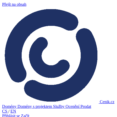
Přejít na obsah
Cenik.cz
Domény
Domény s projektem
Služby
Ocenění
Prodat
CS
/
EN
Přihlásit se
Začít