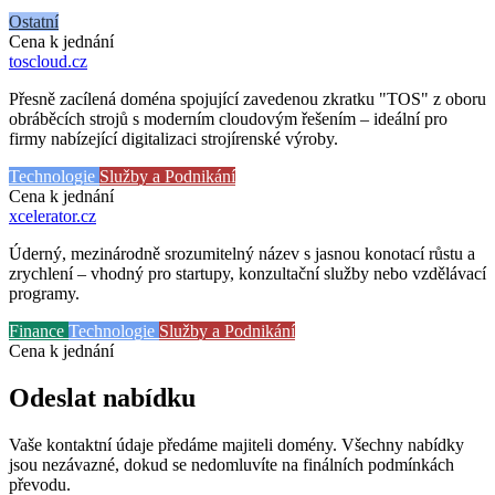
Ostatní
Cena k jednání
toscloud
.cz
Přesně zacílená doména spojující zavedenou zkratku "TOS" z oboru
obráběcích strojů s moderním cloudovým řešením – ideální pro
firmy nabízející digitalizaci strojírenské výroby.
Technologie
Služby a Podnikání
Cena k jednání
xcelerator
.cz
Úderný, mezinárodně srozumitelný název s jasnou konotací růstu a
zrychlení – vhodný pro startupy, konzultační služby nebo vzdělávací
programy.
Finance
Technologie
Služby a Podnikání
Cena k jednání
Odeslat nabídku
Vaše kontaktní údaje předáme majiteli domény. Všechny nabídky
jsou nezávazné, dokud se nedomluvíte na finálních podmínkách
převodu.