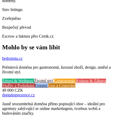
domény.
Stav listingu
Zveřejněno
Bezpečný převod
Escrow a faktura přes Cenik.cz
Mohlo by se vám líbit
hedonista
.cz
Prémiová doména pro gastronomii, luxusní zboží, design, umění a
životní styl.
Zdraví & Wellness
Životní styl
Gastronomie
Kultura & Zábava
Služby a Podnikání
Ostatní
Geo a Cestování
49 000
CZK
digitalniprezence
.cz
Jasně srozumitelná doména přímo popisující obor – ideální pro
agentury zabývající se online marketingem, tvorbou webů a
budováním značky.