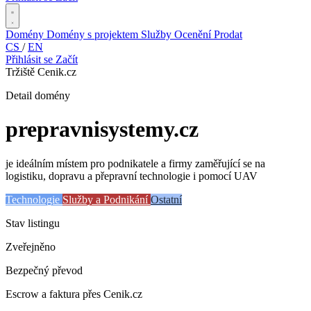
Domény
Domény s projektem
Služby
Ocenění
Prodat
CS
/
EN
Přihlásit se
Začít
Tržiště Cenik.cz
Detail domény
prepravnisystemy
.cz
je ideálním místem pro podnikatele a firmy zaměřující se na
logistiku, dopravu a přepravní technologie i pomocí UAV
Technologie
Služby a Podnikání
Ostatní
Stav listingu
Zveřejněno
Bezpečný převod
Escrow a faktura přes Cenik.cz