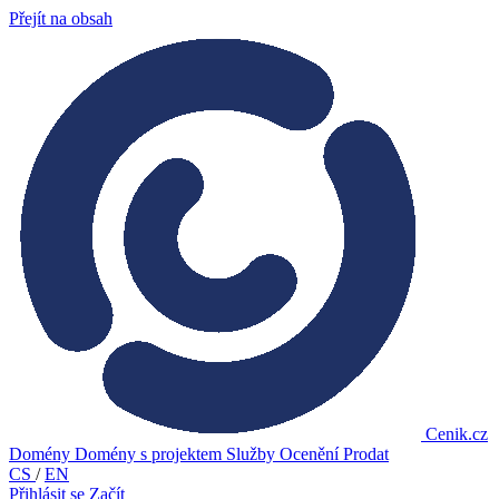
Přejít na obsah
Cenik.cz
Domény
Domény s projektem
Služby
Ocenění
Prodat
CS
/
EN
Přihlásit se
Začít