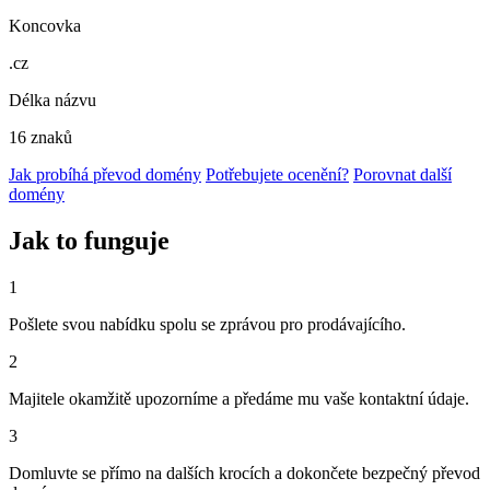
Koncovka
.cz
Délka názvu
16 znaků
Jak probíhá převod domény
Potřebujete ocenění?
Porovnat další
domény
Jak to funguje
1
Pošlete svou nabídku spolu se zprávou pro prodávajícího.
2
Majitele okamžitě upozorníme a předáme mu vaše kontaktní údaje.
3
Domluvte se přímo na dalších krocích a dokončete bezpečný převod