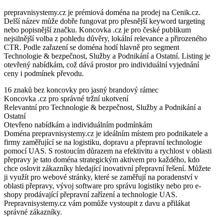
prepravnisystemy.cz je prémiová doména na prodej na Cenik.cz.
Delší název může dobře fungovat pro přesnější keyword targeting
nebo popisnější značku. Koncovka .cz je pro české publikum
nejsilnější volba z pohledu důvěry, lokální relevance a přirozeného
CTR. Podle zařazení se doména hodí hlavně pro segment
Technologie & bezpečnost, Služby a Podnikání a Ostatní. Listing je
otevřený nabídkám, což dává prostor pro individuální vyjednání
ceny i podmínek převodu.
16 znaků bez koncovky pro jasný brandový rámec
Koncovka .cz pro správné tržní ukotvení
Relevantní pro Technologie & bezpečnost, Služby a Podnikání a
Ostatní
Otevřeno nabídkám a individuálním podmínkám
Doména prepravnisystemy.cz je ideálním místem pro podnikatele a
firmy zaměřující se na logistiku, dopravu a přepravní technologie
pomocí UAS. S rostoucím důrazem na efektivitu a rychlost v oblasti
přepravy je tato doména strategickým aktivem pro každého, kdo
chce oslovit zákazníky hledající inovativní přepravní řešení. Můžete
ji využít pro webové stránky, které se zaměřují na poradenství v
oblasti přepravy, vývoj software pro správu logistiky nebo pro e-
shopy prodávající přepravní zařízení a technologie UAS.
Prepravnisystemy.cz vám pomůže vystoupit z davu a přilákat
správné zákazníky.