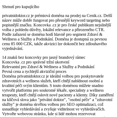
Shrnutí pro kupujícího
privatnidoktor.cz je prémiová doména na prodej na Cenik.cz. Delší
název může dobře fungovat pro přesnější keyword targeting nebo
popisnější značku. Koncovka .cz je pro české publikum nejsilnější
volba z pohledu důvěry, lokální relevance a přirozeného CTR.
Podle zařazení se doména hodí hlavně pro segment Zdraví &
Wellness a Služby a Podnikání. Doména je dostupná za pevnou
cenu 85 000 CZK, takže akvizici lze dokončit bez zdlouhavého
vyjednávání.
14 znaků bez koncovky pro jasný brandový rámec
Koncovka .cz pro správné tržní ukotvení
Relevantní pro Zdraví & Wellness a Služby a Podnikání
Pevná cena a rychlejší akviziční proces
Doména privatnidoktor.cz je ideální volbou pro poskytovatele
zdravotních a wellness služeb, kteří chtějí nabídnout osobní a
kvalitní péči svým klientům. S touto doménou můžete snadno
vytvořit platformu pro soukromé lékaře, specialisty a wellness
terapeuty, kteří chtějí oslovit nové pacienty a klienty. Díky zaměření
na klíčová slova jako "privátní doktor", "osobní péče" a "zdravotní
služby" je doména skvělou volbou pro SEO optimalizaci, což
usnadňuje vyhledávání a zvyšuje viditelnost ve vyhledávačích.
Vytvořte webovou stránku, kde si lidé mohou rezervovat