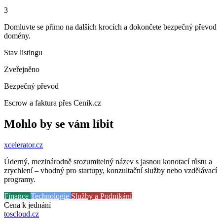
3
Domluvte se přímo na dalších krocích a dokončete bezpečný převod
domény.
Stav listingu
Zveřejněno
Bezpečný převod
Escrow a faktura přes Cenik.cz
Mohlo by se vám líbit
xcelerator
.cz
Úderný, mezinárodně srozumitelný název s jasnou konotací růstu a
zrychlení – vhodný pro startupy, konzultační služby nebo vzdělávací
programy.
Finance
Technologie
Služby a Podnikání
Cena k jednání
toscloud
.cz