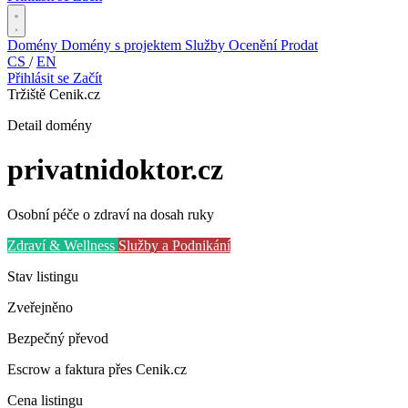
Domény
Domény s projektem
Služby
Ocenění
Prodat
CS
/
EN
Přihlásit se
Začít
Tržiště Cenik.cz
Detail domény
privatnidoktor
.cz
Osobní péče o zdraví na dosah ruky
Zdraví & Wellness
Služby a Podnikání
Stav listingu
Zveřejněno
Bezpečný převod
Escrow a faktura přes Cenik.cz
Cena listingu