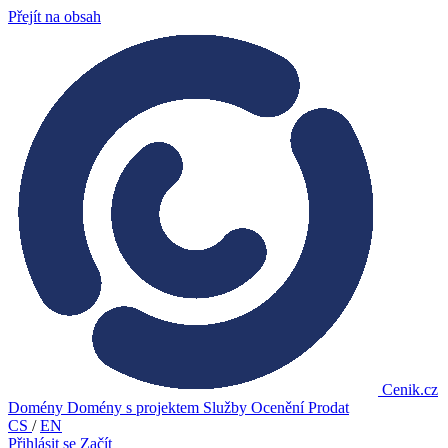
Přejít na obsah
Cenik.cz
Domény
Domény s projektem
Služby
Ocenění
Prodat
CS
/
EN
Přihlásit se
Začít