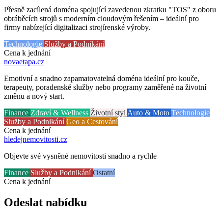
Přesně zacílená doména spojující zavedenou zkratku "TOS" z oboru
obráběcích strojů s moderním cloudovým řešením – ideální pro
firmy nabízející digitalizaci strojírenské výroby.
Technologie
Služby a Podnikání
Cena k jednání
novaetapa
.cz
Emotivní a snadno zapamatovatelná doména ideální pro kouče,
terapeuty, poradenské služby nebo programy zaměřené na životní
změnu a nový start.
Finance
Zdraví & Wellness
Životní styl
Auto & Moto
Technologie
Služby a Podnikání
Geo a Cestování
Cena k jednání
hledejnemovitosti
.cz
Objevte své vysněné nemovitosti snadno a rychle
Finance
Služby a Podnikání
Ostatní
Cena k jednání
Odeslat nabídku