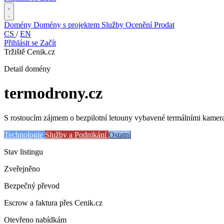
Domény
Domény s projektem
Služby
Ocenění
Prodat
CS
/
EN
Přihlásit se
Začít
Tržiště Cenik.cz
Detail domény
termodrony
.cz
S rostoucím zájmem o bezpilotní letouny vybavené termálními kamera
Technologie
Služby a Podnikání
Ostatní
Stav listingu
Zveřejněno
Bezpečný převod
Escrow a faktura přes Cenik.cz
Otevřeno nabídkám