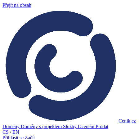
Přejít na obsah
Cenik.cz
Domény
Domény s projektem
Služby
Ocenění
Prodat
CS
/
EN
Přihlásit se
Začít