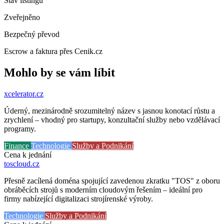
Stav listingu
Zveřejněno
Bezpečný převod
Escrow a faktura přes Cenik.cz
Mohlo by se vám líbit
xcelerator
.cz
Úderný, mezinárodně srozumitelný název s jasnou konotací růstu a
zrychlení – vhodný pro startupy, konzultační služby nebo vzdělávací
programy.
Finance
Technologie
Služby a Podnikání
Cena k jednání
toscloud
.cz
Přesně zacílená doména spojující zavedenou zkratku "TOS" z oboru
obráběcích strojů s moderním cloudovým řešením – ideální pro
firmy nabízející digitalizaci strojírenské výroby.
Technologie
Služby a Podnikání