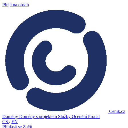
Přejít na obsah
Cenik.cz
Domény
Domény s projektem
Služby
Ocenění
Prodat
CS
/
EN
Přihlásit se
Začít