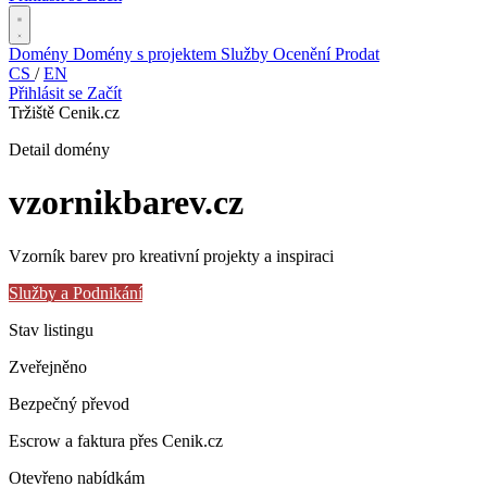
Domény
Domény s projektem
Služby
Ocenění
Prodat
CS
/
EN
Přihlásit se
Začít
Tržiště Cenik.cz
Detail domény
vzornikbarev
.cz
Vzorník barev pro kreativní projekty a inspiraci
Služby a Podnikání
Stav listingu
Zveřejněno
Bezpečný převod
Escrow a faktura přes Cenik.cz
Otevřeno nabídkám