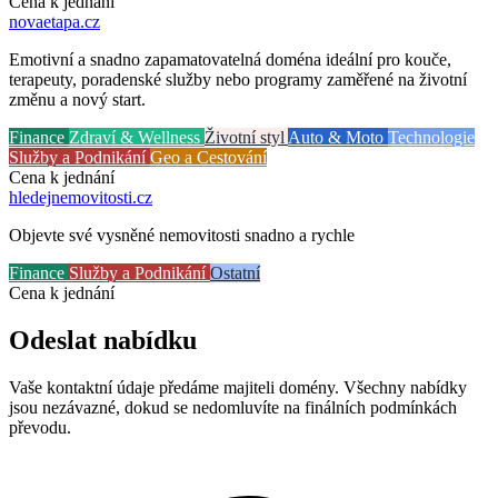
Cena k jednání
novaetapa
.cz
Emotivní a snadno zapamatovatelná doména ideální pro kouče,
terapeuty, poradenské služby nebo programy zaměřené na životní
změnu a nový start.
Finance
Zdraví & Wellness
Životní styl
Auto & Moto
Technologie
Služby a Podnikání
Geo a Cestování
Cena k jednání
hledejnemovitosti
.cz
Objevte své vysněné nemovitosti snadno a rychle
Finance
Služby a Podnikání
Ostatní
Cena k jednání
Odeslat nabídku
Vaše kontaktní údaje předáme majiteli domény. Všechny nabídky
jsou nezávazné, dokud se nedomluvíte na finálních podmínkách
převodu.