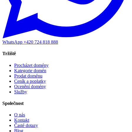
WhatsApp +420 724 818 888
Tržiště
Procházet domény
Kategorie domén
Prodat doménu
Ceník a poplatky
Ocenění domény
Služby
Společnost
O nás
Kontakt
Časté dotazy
Blog