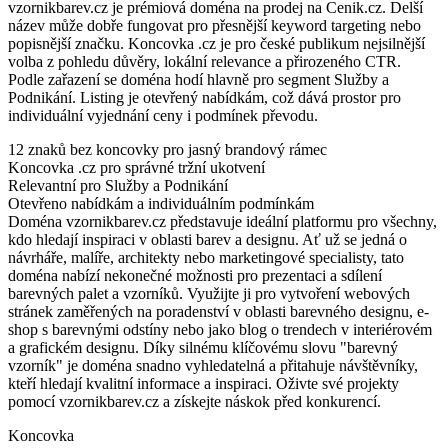
vzornikbarev.cz je prémiová doména na prodej na Cenik.cz. Delší
název může dobře fungovat pro přesnější keyword targeting nebo
popisnější značku. Koncovka .cz je pro české publikum nejsilnější
volba z pohledu důvěry, lokální relevance a přirozeného CTR.
Podle zařazení se doména hodí hlavně pro segment Služby a
Podnikání. Listing je otevřený nabídkám, což dává prostor pro
individuální vyjednání ceny i podmínek převodu.
12 znaků bez koncovky pro jasný brandový rámec
Koncovka .cz pro správné tržní ukotvení
Relevantní pro Služby a Podnikání
Otevřeno nabídkám a individuálním podmínkám
Doména vzornikbarev.cz představuje ideální platformu pro všechny,
kdo hledají inspiraci v oblasti barev a designu. Ať už se jedná o
návrháře, malíře, architekty nebo marketingové specialisty, tato
doména nabízí nekonečné možnosti pro prezentaci a sdílení
barevných palet a vzorníků. Využijte ji pro vytvoření webových
stránek zaměřených na poradenství v oblasti barevného designu, e-
shop s barevnými odstíny nebo jako blog o trendech v interiérovém
a grafickém designu. Díky silnému klíčovému slovu "barevný
vzorník" je doména snadno vyhledatelná a přitahuje návštěvníky,
kteří hledají kvalitní informace a inspiraci. Oživte své projekty
pomocí vzornikbarev.cz a získejte náskok před konkurencí.
Koncovka