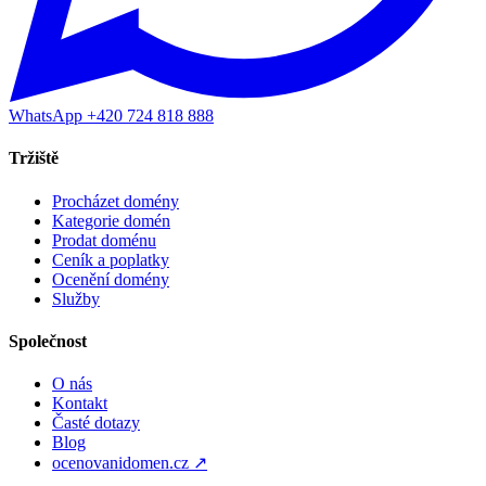
WhatsApp +420 724 818 888
Tržiště
Procházet domény
Kategorie domén
Prodat doménu
Ceník a poplatky
Ocenění domény
Služby
Společnost
O nás
Kontakt
Časté dotazy
Blog
ocenovanidomen.cz ↗