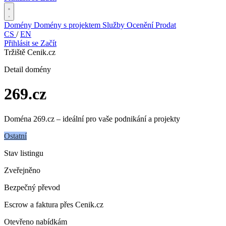
Domény
Domény s projektem
Služby
Ocenění
Prodat
CS
/
EN
Přihlásit se
Začít
Tržiště Cenik.cz
Detail domény
269
.cz
Doména 269.cz – ideální pro vaše podnikání a projekty
Ostatní
Stav listingu
Zveřejněno
Bezpečný převod
Escrow a faktura přes Cenik.cz
Otevřeno nabídkám