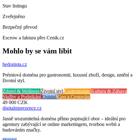
Stav listingu
Zveřejněno
Bezpečný převod
Escrow a faktura přes Cenik.cz
Mohlo by se vám líbit
hedonista
.cz
Prémiová doména pro gastronomii, luxusní zboží, design, umění a
životní styl.
Zdraví & Wellness
Životní styl
Gastronomie
Kultura & Zábava
Služby a Podnikání
Ostatní
Geo a Cestování
49 000
CZK
digitalniprezence
.cz
Jasně srozumitelná doména přímo popisující obor – ideální pro
agentury zabývající se online marketingem, tvorbou webů a
budováním značky.