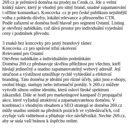
269.cz je prémiová doména na prodej na Cenik.cz. Jde o velmi
krátký název, který je vhodný pro silný brand, snadné zapamatování
i offline komunikaci. Koncovka .cz je pro české publikum nejsilnější
volba z pohledu důvěry, lokální relevance a přirozeného CTR.
Podle zařazení se doména hodí hlavně pro segment Ostatní. Listing
je otevřený nabídkám, což dává prostor pro individuální vyjednání
ceny i podmínek převodu.
3 znaků bez koncovky pro jasný brandový rámec
Koncovka .cz pro správné tržní ukotvení
Relevantní pro Ostatní
Otevřeno nabídkám a individuálním podmínkám
Doména 269.cz představuje skvělou příležitost pro všechny, kteří
hledají jedinečný a snadno zapamatovatelný webový adresář. Její
stručnost a výstižnost umožňuje rychlé vyhledání a efektivní
branding. Tato doména je ideální pro různé účely, jako jsou e-shopy,
osobní blogy, startupy nebo informační portály. S 269.cz můžete
vytvořit silnou online identitu, která osloví široké spektrum
zákazníků. Dále se hodí pro marketingové kampaně či propagační
akce, které vyžadují atraktivní a zapamatovatelnou doménu. V
kombinaci s vhodným obsahem a SEO strategií se doména 269.cz
může snadno umístit na předních pozicích ve vyhledávačích, což
zvyšuje vaši viditelnost a přitahuje více návštěvníků. Nechte 269.cz,
aby se stala vaší bránou k úspěchu online.