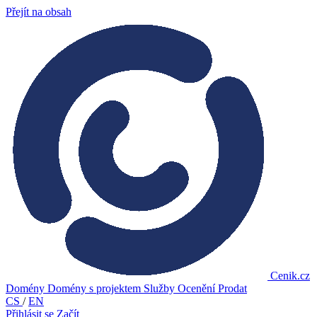
Přejít na obsah
Cenik.cz
Domény
Domény s projektem
Služby
Ocenění
Prodat
CS
/
EN
Přihlásit se
Začít