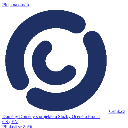
Přejít na obsah
Cenik.cz
Domény
Domény s projektem
Služby
Ocenění
Prodat
CS
/
EN
Přihlásit se
Začít