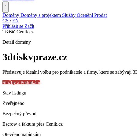
Domény
Domény s projektem
Služby
Ocenění
Prodat
CS
/
EN
Přihlásit se
Začít
Tržiště Cenik.cz
Detail domény
3dtiskvpraze
.cz
Představuje ideální volbu pro podnikatele a firmy, které se zabývají 3
Služby a Podnikání
Stav listingu
Zveřejněno
Bezpečný převod
Escrow a faktura přes Cenik.cz
Otevřeno nabídkám