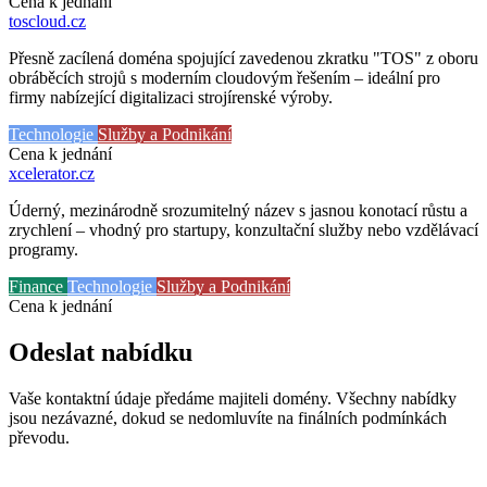
Cena k jednání
toscloud
.cz
Přesně zacílená doména spojující zavedenou zkratku "TOS" z oboru
obráběcích strojů s moderním cloudovým řešením – ideální pro
firmy nabízející digitalizaci strojírenské výroby.
Technologie
Služby a Podnikání
Cena k jednání
xcelerator
.cz
Úderný, mezinárodně srozumitelný název s jasnou konotací růstu a
zrychlení – vhodný pro startupy, konzultační služby nebo vzdělávací
programy.
Finance
Technologie
Služby a Podnikání
Cena k jednání
Odeslat nabídku
Vaše kontaktní údaje předáme majiteli domény. Všechny nabídky
jsou nezávazné, dokud se nedomluvíte na finálních podmínkách
převodu.