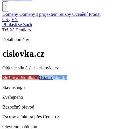
Domény
Domény s projektem
Služby
Ocenění
Prodat
CS
/
EN
Přihlásit se
Začít
Tržiště Cenik.cz
Detail domény
cislovka
.cz
Objevte sílu číslic s cislovka.cz
Služby a Podnikání
Ostatní
Zkratky
Stav listingu
Zveřejněno
Bezpečný převod
Escrow a faktura přes Cenik.cz
Otevřeno nabídkám