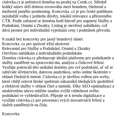
cislovka.cz je prémiová doména na prodej na Cenik.cz. Středně
krátký název drží dobrou rovnováhu mezi brandem, čitelností a
možností jasného positioning. Koncovka .cz je pro české publikum
nejsilnější volba z pohledu důvěry, lokální relevance a přirozeného
CTR. Podle zařazení se doména hodí hlavně pro segment Služby a
Podnikání, Ostatní a Zkratky. Listing je otevřený nabídkám, což
dává prostor pro individuální vyjednání ceny i podmínek převodu.
8 znaků bez koncovky pro jasný brandový rámec
Koncovka .cz pro správné tržní ukotvení
Relevantní pro Služby a Podnikání, Ostatní a Zkratky
Otevřeno nabídkám a individuálním podmínkám
Doména cislovka.cz představuje ideální platformu pro podnikatele a
služby zaměřené na zpracování dat, analýzu a číslicové řešení.
Využijte potenciál této unikátní domény pro své podnikání, ať už se
zabýváte účetnictvím, datovou analytikou, nebo online školením v
oblasti číselných metod. Cislovka.cz je skvělou volbou pro weby,
které chtějí oslovit široké spektrum zákazníků hledajících spolehlivé
a efektivní služby v oblasti čísel a statistik. Díky SEO-optimalizaci a
atraktivnímu názvu můžete snadno zvýšit viditelnost svého
podnikání ve vyhledávačích. Připojte se k trendu digitalizace a
využijte cislovka.cz pro prezentaci svých inovativních řešení a
služeb zaměřených na čísla.
Koncovka