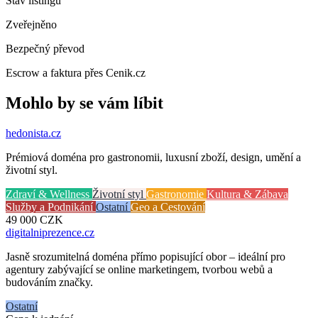
Stav listingu
Zveřejněno
Bezpečný převod
Escrow a faktura přes Cenik.cz
Mohlo by se vám líbit
hedonista
.cz
Prémiová doména pro gastronomii, luxusní zboží, design, umění a
životní styl.
Zdraví & Wellness
Životní styl
Gastronomie
Kultura & Zábava
Služby a Podnikání
Ostatní
Geo a Cestování
49 000
CZK
digitalniprezence
.cz
Jasně srozumitelná doména přímo popisující obor – ideální pro
agentury zabývající se online marketingem, tvorbou webů a
budováním značky.
Ostatní