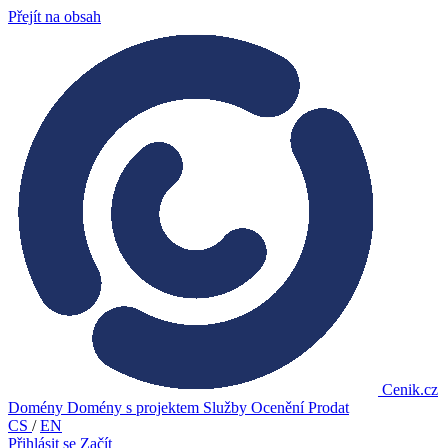
Přejít na obsah
Cenik.cz
Domény
Domény s projektem
Služby
Ocenění
Prodat
CS
/
EN
Přihlásit se
Začít