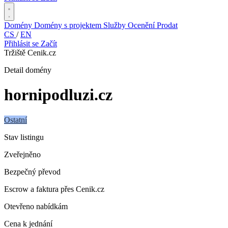
Domény
Domény s projektem
Služby
Ocenění
Prodat
CS
/
EN
Přihlásit se
Začít
Tržiště Cenik.cz
Detail domény
hornipodluzi
.cz
Ostatní
Stav listingu
Zveřejněno
Bezpečný převod
Escrow a faktura přes Cenik.cz
Otevřeno nabídkám
Cena k jednání