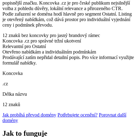
popisnější značku. Koncovka .cz je pro české publikum nejsilnější
volba z pohledu důvěry, lokální relevance a přirozeného CTR.
Podle zařazení se doména hodí hlavně pro segment Ostatní. Listing
je otevřený nabídkám, což dává prostor pro individuální vyjednání
ceny i podmínek převodu.
12 znaků bez koncovky pro jasný brandový rámec
Koncovka .cz pro správné tržní ukotvení
Relevantní pro Ostatní
Otevřeno nabídkám a individuálním podmínkám
Prodávající zatím nepřidal detailní popis. Pro více informací využijte
formulář nabídky.
Koncovka
.cz
Délka názvu
12 znaků
Jak probíhá převod domény
Potřebujete ocenění?
Porovnat další
domény
Jak to funguje