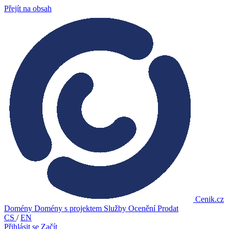
Přejít na obsah
Cenik.cz
Domény
Domény s projektem
Služby
Ocenění
Prodat
CS
/
EN
Přihlásit se
Začít