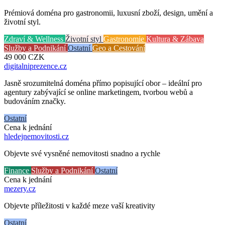
Prémiová doména pro gastronomii, luxusní zboží, design, umění a
životní styl.
Zdraví & Wellness
Životní styl
Gastronomie
Kultura & Zábava
Služby a Podnikání
Ostatní
Geo a Cestování
49 000
CZK
digitalniprezence
.cz
Jasně srozumitelná doména přímo popisující obor – ideální pro
agentury zabývající se online marketingem, tvorbou webů a
budováním značky.
Ostatní
Cena k jednání
hledejnemovitosti
.cz
Objevte své vysněné nemovitosti snadno a rychle
Finance
Služby a Podnikání
Ostatní
Cena k jednání
mezery
.cz
Objevte příležitosti v každé meze vaší kreativity
Ostatní