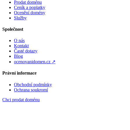
Prodat doménu
Ceník a poplatky
Ocenění domény
Služby
Společnost
O nás
Kontakt
Časté dotazy
Blog
ocenovanidomen.cz ↗
Právní informace
Obchodní podmínky
Ochrana soukromí
Chci prodat doménu