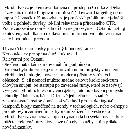
hybridnifve.cz je prémiová doména na prodej na Cenik.cz. Delší
název může dobře fungovat pro přesnější keyword targeting nebo
popisnější značku. Koncovka .cz je pro české publikum nejsilnější
volba z pohledu důvěry, lokální relevance a přirozeného CTR.
Podle zařazení se doména hodí hlavně pro segment Ostatní. Listing
je otevřený nabídkám, což dává prostor pro individuální vyjednání
ceny i podmínek převodu.
11 znaků bez koncovky pro jasný brandový rámec
Koncovka .cz pro správné tržní ukotvení
Relevantní pro Ostatní
Otevřeno nabídkám a individuálním podmínkám
Doména hybridnifve.cz je ideální volbou pro projekty zaměřené na
hybridní technologie, inovace a moderní přístupy v různých
oblastech. S její pomocí můžete snadno oslovit široké spektrum
cílových skupin, od startupů po zavedené firmy, které se zabývají
vývojem hybridních řešení v energetice, automobilovém průmyslu
nebo digitálních službách. Díky své jedinečnosti a snadné
zapamatovatelnosti se doména skvěle hodí pro marketingové
kampaně, blogy zaměřené na trendy v technologiích, nebo e-shopy s
produktovým zaměřením na hybridní zařízení. Investice do
hybridnifve.cz znamená vstup do dynamického světa inovací, kde
můžete efektivně prezentovat své nápady a služby, a tím přilákat
nové zákazníky.