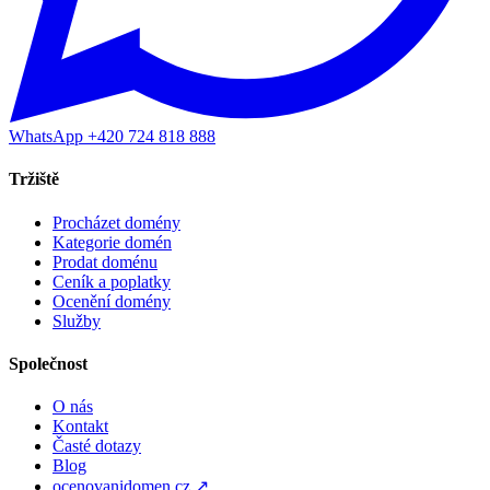
WhatsApp +420 724 818 888
Tržiště
Procházet domény
Kategorie domén
Prodat doménu
Ceník a poplatky
Ocenění domény
Služby
Společnost
O nás
Kontakt
Časté dotazy
Blog
ocenovanidomen.cz ↗