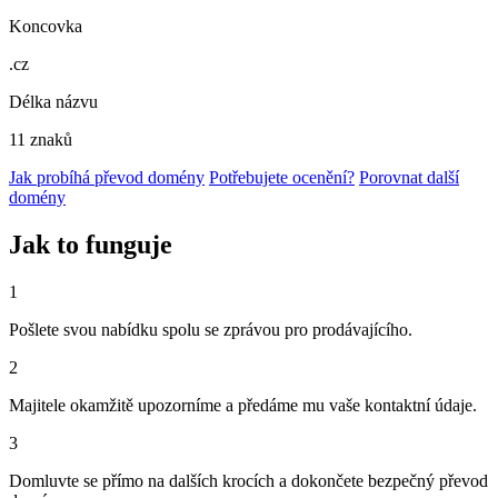
Koncovka
.cz
Délka názvu
11 znaků
Jak probíhá převod domény
Potřebujete ocenění?
Porovnat další
domény
Jak to funguje
1
Pošlete svou nabídku spolu se zprávou pro prodávajícího.
2
Majitele okamžitě upozorníme a předáme mu vaše kontaktní údaje.
3
Domluvte se přímo na dalších krocích a dokončete bezpečný převod