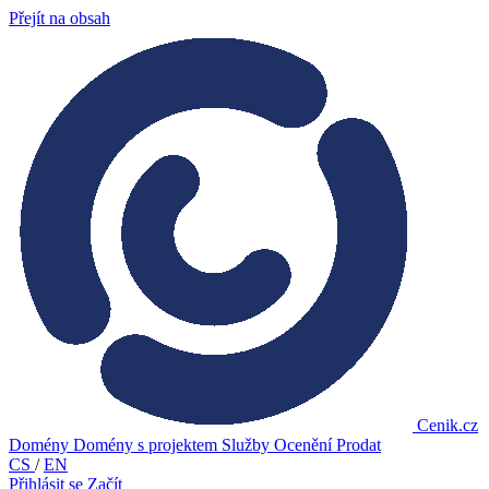
Přejít na obsah
Cenik.cz
Domény
Domény s projektem
Služby
Ocenění
Prodat
CS
/
EN
Přihlásit se
Začít