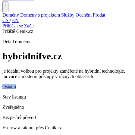
Domény
Domény s projektem
Služby
Ocenění
Prodat
CS
/
EN
Přihlásit se
Začít
Tržiště Cenik.cz
Detail domény
hybridnifve
.cz
je ideální volbou pro projekty zaměřené na hybridní technologie,
inovace a moderní přístupy v různých oblastech
Ostatní
Stav listingu
Zveřejněno
Bezpečný převod
Escrow a faktura přes Cenik.cz