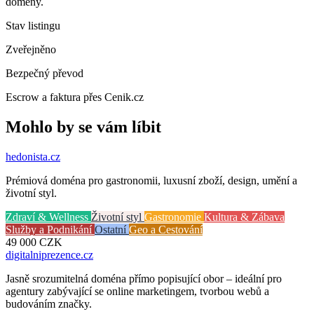
domény.
Stav listingu
Zveřejněno
Bezpečný převod
Escrow a faktura přes Cenik.cz
Mohlo by se vám líbit
hedonista
.cz
Prémiová doména pro gastronomii, luxusní zboží, design, umění a
životní styl.
Zdraví & Wellness
Životní styl
Gastronomie
Kultura & Zábava
Služby a Podnikání
Ostatní
Geo a Cestování
49 000
CZK
digitalniprezence
.cz
Jasně srozumitelná doména přímo popisující obor – ideální pro
agentury zabývající se online marketingem, tvorbou webů a
budováním značky.