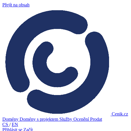
Přejít na obsah
Cenik.cz
Domény
Domény s projektem
Služby
Ocenění
Prodat
CS
/
EN
Přihlásit se
Začít