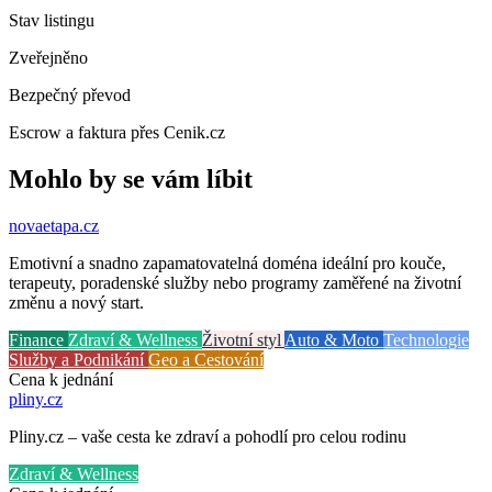
Stav listingu
Zveřejněno
Bezpečný převod
Escrow a faktura přes Cenik.cz
Mohlo by se vám líbit
novaetapa
.cz
Emotivní a snadno zapamatovatelná doména ideální pro kouče,
terapeuty, poradenské služby nebo programy zaměřené na životní
změnu a nový start.
Finance
Zdraví & Wellness
Životní styl
Auto & Moto
Technologie
Služby a Podnikání
Geo a Cestování
Cena k jednání
pliny
.cz
Pliny.cz – vaše cesta ke zdraví a pohodlí pro celou rodinu
Zdraví & Wellness