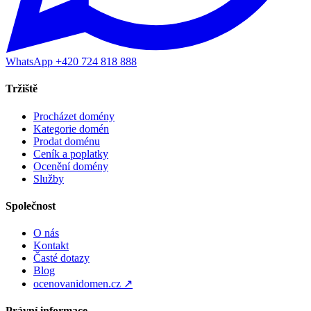
WhatsApp +420 724 818 888
Tržiště
Procházet domény
Kategorie domén
Prodat doménu
Ceník a poplatky
Ocenění domény
Služby
Společnost
O nás
Kontakt
Časté dotazy
Blog
ocenovanidomen.cz ↗
Právní informace