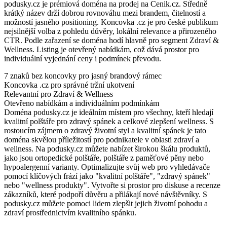
podusky.cz je prémiová doména na prodej na Cenik.cz. Středně
krátký název drží dobrou rovnováhu mezi brandem, čitelností a
možností jasného positioning. Koncovka .cz je pro české publikum
nejsilnější volba z pohledu důvěry, lokální relevance a přirozeného
CTR. Podle zařazení se doména hodí hlavně pro segment Zdraví &
Wellness. Listing je otevřený nabídkám, což dává prostor pro
individuální vyjednání ceny i podmínek převodu.
7 znaků bez koncovky pro jasný brandový rámec
Koncovka .cz pro správné tržní ukotvení
Relevantní pro Zdraví & Wellness
Otevřeno nabídkám a individuálním podmínkám
Doména podusky.cz je ideálním místem pro všechny, kteří hledají
kvalitní polštáře pro zdravý spánek a celkové zlepšení wellness. S
rostoucím zájmem o zdravý životní styl a kvalitní spánek je tato
doména skvělou příležitostí pro podnikatele v oblasti zdraví a
wellness. Na podusky.cz můžete nabízet širokou škálu produktů,
jako jsou ortopedické polštáře, polštáře z paměťové pěny nebo
hypoalergenní varianty. Optimalizujte svůj web pro vyhledávače
pomocí klíčových frází jako "kvalitní polštáře", "zdravý spánek"
nebo "wellness produkty". Vytvořte si prostor pro diskuse a recenze
zákazníků, které podpoří důvěru a přilákají nové návštěvníky. S
podusky.cz můžete pomoci lidem zlepšit jejich životní pohodu a
zdraví prostřednictvím kvalitního spánku.