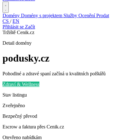
Domény
Domény s projektem
Služby
Ocenění
Prodat
CS
/
EN
Přihlásit se
Začít
Tržiště Cenik.cz
Detail domény
podusky
.cz
Pohodlné a zdravé spaní začíná u kvalitních polštářů
Zdraví & Wellness
Stav listingu
Zveřejněno
Bezpečný převod
Escrow a faktura přes Cenik.cz
Otevřeno nabídkám