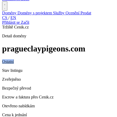
Domény
Domény s projektem
Služby
Ocenění
Prodat
CS
/
EN
Přihlásit se
Začít
Tržiště Cenik.cz
Detail domény
pragueclaypigeons
.com
Ostatní
Stav listingu
Zveřejněno
Bezpečný převod
Escrow a faktura přes Cenik.cz
Otevřeno nabídkám
Cena k jednání