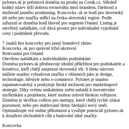
pylones.sk je prémiová doména na prodej na Cenik.cz. Středně
krátký název drží dobrou rovnováhu mezi brandem, čitelností a
možností jasného positioning. Koncovka .sk se hodí pro slovenský
trh nebo pro značky mířící na česko-slovenský region. Podle
zařazení se doména hodí hlavně pro segment Ostatní. Listing je
otevřený nabídkám, což dává prostor pro individuální vyjednání
ceny i podmínek převodu.
7 znaků bez koncovky pro jasný brandový rámec
Koncovka .sk pro správné tržní ukotvení
Relevantní pro Ostatní
Otevřeno nabídkám a individuálním podmínkám
Doména pylones.sk představuje ideální příležitost pro podnikatele a
kreativce, kteří chtějí zaujmout slovenský trh. S tímto názvem
můžete snadno vybudovat značku v oblastech jako je design,
technologie, lifestyle nebo e-commerce. Pylones je snadno
zapamatovatelný a poskytuje široké možnosti pro marketingové
strategie. Díky svému unikátnímu znění nabádá k inovativním
myšlenkám a projektem, které mohou oslovit širokou veřejnost.
Doména je skvělou volbou pro startupy, které chtějí rychle získat
pozornost, nebo pro etablované firmy hledající nový směr.
Optimalizujte své online přítomnost a využijte potenciál pylones.sk
k dosažení obchodních cílů a budování silné značky.
Koncovka