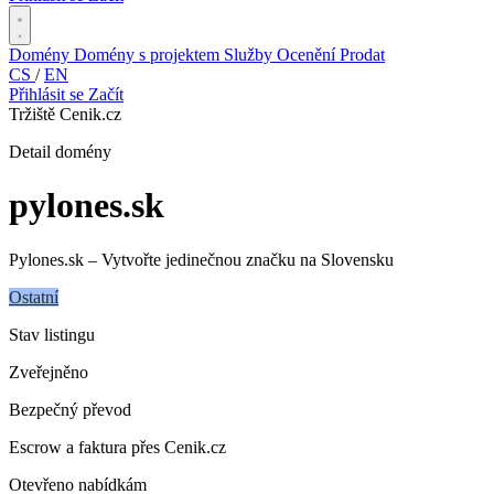
Domény
Domény s projektem
Služby
Ocenění
Prodat
CS
/
EN
Přihlásit se
Začít
Tržiště Cenik.cz
Detail domény
pylones
.sk
Pylones.sk – Vytvořte jedinečnou značku na Slovensku
Ostatní
Stav listingu
Zveřejněno
Bezpečný převod
Escrow a faktura přes Cenik.cz
Otevřeno nabídkám