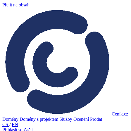
Přejít na obsah
Cenik.cz
Domény
Domény s projektem
Služby
Ocenění
Prodat
CS
/
EN
Přihlásit se
Začít