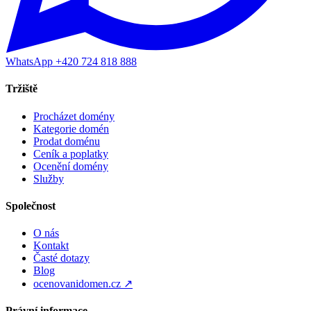
WhatsApp +420 724 818 888
Tržiště
Procházet domény
Kategorie domén
Prodat doménu
Ceník a poplatky
Ocenění domény
Služby
Společnost
O nás
Kontakt
Časté dotazy
Blog
ocenovanidomen.cz ↗
Právní informace