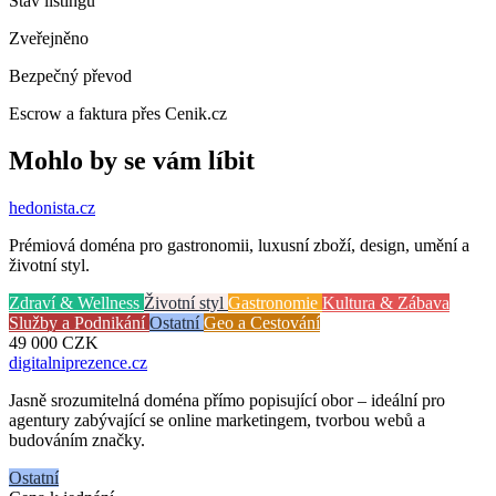
Stav listingu
Zveřejněno
Bezpečný převod
Escrow a faktura přes Cenik.cz
Mohlo by se vám líbit
hedonista
.cz
Prémiová doména pro gastronomii, luxusní zboží, design, umění a
životní styl.
Zdraví & Wellness
Životní styl
Gastronomie
Kultura & Zábava
Služby a Podnikání
Ostatní
Geo a Cestování
49 000
CZK
digitalniprezence
.cz
Jasně srozumitelná doména přímo popisující obor – ideální pro
agentury zabývající se online marketingem, tvorbou webů a
budováním značky.
Ostatní