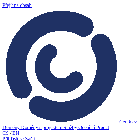
Přejít na obsah
Cenik.cz
Domény
Domény s projektem
Služby
Ocenění
Prodat
CS
/
EN
Přihlásit se
Začít