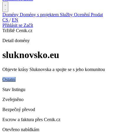
Domény
Domény s projektem
Služby
Ocenění
Prodat
CS
/
EN
Přihlásit se
Začít
Tržiště Cenik.cz
Detail domény
sluknovsko
.eu
Objevte krásy Sluknovska a spojte se s jeho komunitou
Ostatní
Stav listingu
Zveřejněno
Bezpečný převod
Escrow a faktura přes Cenik.cz
Otevřeno nabídkám