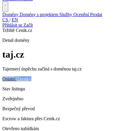
Domény
Domény s projektem
Služby
Ocenění
Prodat
CS
/
EN
Přihlásit se
Začít
Tržiště Cenik.cz
Detail domény
taj
.cz
Tajemství úspěchu začíná s doménou taj.cz
Ostatní
Zkratky
Stav listingu
Zveřejněno
Bezpečný převod
Escrow a faktura přes Cenik.cz
Otevřeno nabídkám