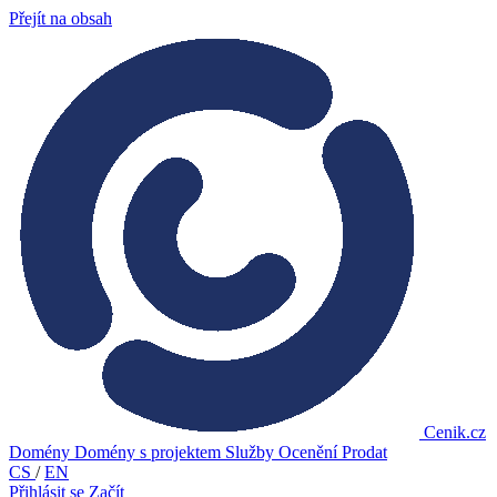
Přejít na obsah
Cenik.cz
Domény
Domény s projektem
Služby
Ocenění
Prodat
CS
/
EN
Přihlásit se
Začít