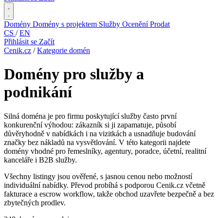
Domény
Domény s projektem
Služby
Ocenění
Prodat
CS
/
EN
Přihlásit se
Začít
Cenik.cz
/
Kategorie domén
Domény pro služby a
podnikání
Silná doména je pro firmu poskytující služby často první
konkurenční výhodou: zákazník si ji zapamatuje, působí
důvěryhodně v nabídkách i na vizitkách a usnadňuje budování
značky bez nákladů na vysvětlování. V této kategorii najdete
domény vhodné pro řemeslníky, agentury, poradce, účetní, realitní
kanceláře i B2B služby.
Všechny listingy jsou ověřené, s jasnou cenou nebo možností
individuální nabídky. Převod probíhá s podporou Cenik.cz včetně
fakturace a escrow workflow, takže obchod uzavřete bezpečně a bez
zbytečných prodlev.