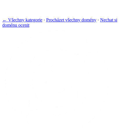
← Všechny kategorie
·
Procházet všechny domény
·
Nechat si
doménu ocenit