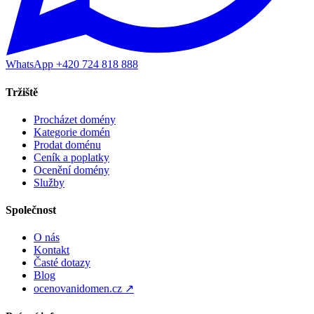
WhatsApp +420 724 818 888
Tržiště
Procházet domény
Kategorie domén
Prodat doménu
Ceník a poplatky
Ocenění domény
Služby
Společnost
O nás
Kontakt
Časté dotazy
Blog
ocenovanidomen.cz ↗