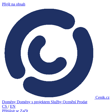
Přejít na obsah
Cenik.cz
Domény
Domény s projektem
Služby
Ocenění
Prodat
CS
/
EN
Přihlásit se
Začít