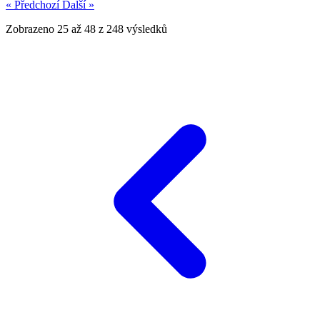
« Předchozí
Další »
Zobrazeno
25
až
48
z
248
výsledků