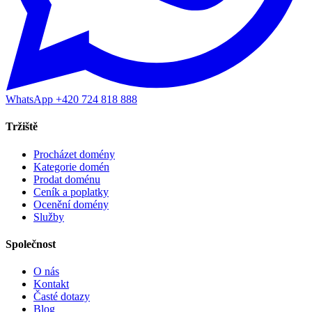
WhatsApp +420 724 818 888
Tržiště
Procházet domény
Kategorie domén
Prodat doménu
Ceník a poplatky
Ocenění domény
Služby
Společnost
O nás
Kontakt
Časté dotazy
Blog