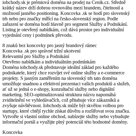
iobchody.sk je prémiová doména na prodej na Cenik.cz. Středně
krátký název drží dobrou rovnováhu mezi brandem, čitelností a
možností jasného positioning. Koncovka .sk se hodí pro slovenský
trh nebo pro značky mířící na česko-slovenský region. Podle
zařazení se doména hodí hlavně pro segment Služby a Podnikání.
Listing je otevřený nabídkám, což dává prostor pro individuální
vyjednání ceny i podmínek převodu.
8 znaků bez koncovky pro jasný brandový rámec
Koncovka .sk pro správné tržní ukotvení
Relevantní pro Služby a Podnikání
Otevřeno nabídkám a individuálním podmínkám
Doména iobchody.sk představuje ideální základ pro každého
podnikatele, který chce rozvíjet své online služby a e-commerce
projekty. S jasným zaměřením na slovenský trh tato doména
umožňuje snadnou a efektivní prezentaci vašich produktů a služeb,
ať už se jedná o e-shopy, konzultační služby nebo digitální
marketing. SEO-optimalizovaná struktura názvu napomáhá
zviditelnění ve vyhledávačích, což přitahuje více zákazníků a
zvyšuje návštěvnost. Iobchody.sk může být skvělou volbou pro
startupy, které chtějí rychle získat důvěru a rozšiřovat svou značku.
Vytvořte si vlastní online obchod, nabízejte služby nebo vybudujte
informační portál a využijte plný potenciál této hodnotné domény.
Koncovka