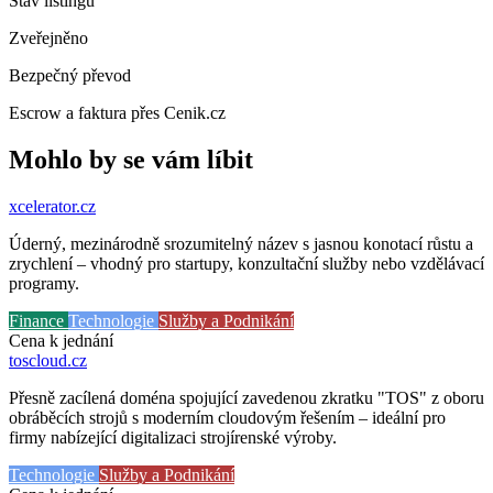
Stav listingu
Zveřejněno
Bezpečný převod
Escrow a faktura přes Cenik.cz
Mohlo by se vám líbit
xcelerator
.cz
Úderný, mezinárodně srozumitelný název s jasnou konotací růstu a
zrychlení – vhodný pro startupy, konzultační služby nebo vzdělávací
programy.
Finance
Technologie
Služby a Podnikání
Cena k jednání
toscloud
.cz
Přesně zacílená doména spojující zavedenou zkratku "TOS" z oboru
obráběcích strojů s moderním cloudovým řešením – ideální pro
firmy nabízející digitalizaci strojírenské výroby.
Technologie
Služby a Podnikání