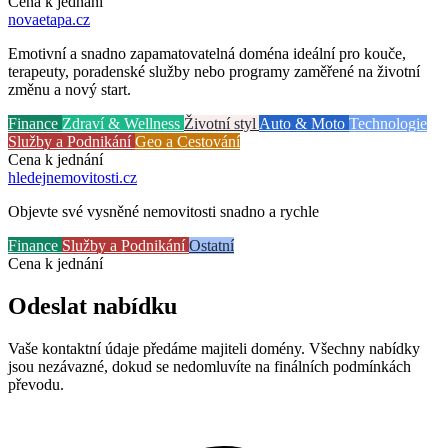
Cena k jednání
novaetapa
.cz
Emotivní a snadno zapamatovatelná doména ideální pro kouče,
terapeuty, poradenské služby nebo programy zaměřené na životní
změnu a nový start.
Finance
Zdraví & Wellness
Životní styl
Auto & Moto
Technologie
Služby a Podnikání
Geo a Cestování
Cena k jednání
hledejnemovitosti
.cz
Objevte své vysněné nemovitosti snadno a rychle
Finance
Služby a Podnikání
Ostatní
Cena k jednání
Odeslat nabídku
Vaše kontaktní údaje předáme majiteli domény. Všechny nabídky
jsou nezávazné, dokud se nedomluvíte na finálních podmínkách
převodu.