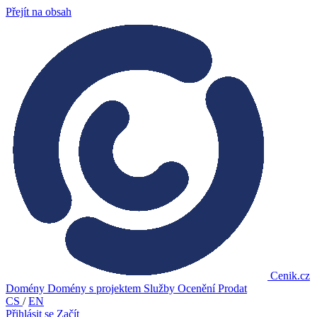
Přejít na obsah
Cenik.cz
Domény
Domény s projektem
Služby
Ocenění
Prodat
CS
/
EN
Přihlásit se
Začít