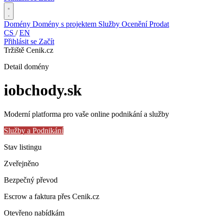
Domény
Domény s projektem
Služby
Ocenění
Prodat
CS
/
EN
Přihlásit se
Začít
Tržiště Cenik.cz
Detail domény
iobchody
.sk
Moderní platforma pro vaše online podnikání a služby
Služby a Podnikání
Stav listingu
Zveřejněno
Bezpečný převod
Escrow a faktura přes Cenik.cz
Otevřeno nabídkám