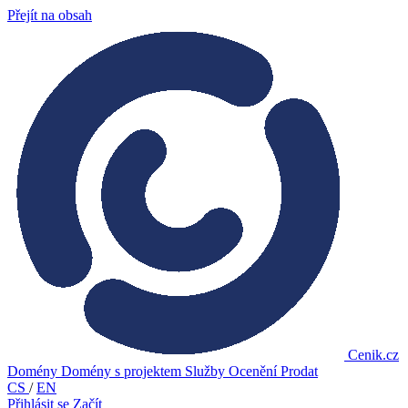
Přejít na obsah
Cenik.cz
Domény
Domény s projektem
Služby
Ocenění
Prodat
CS
/
EN
Přihlásit se
Začít