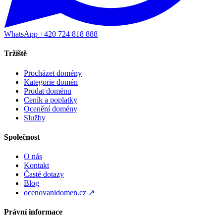
WhatsApp +420 724 818 888
Tržiště
Procházet domény
Kategorie domén
Prodat doménu
Ceník a poplatky
Ocenění domény
Služby
Společnost
O nás
Kontakt
Časté dotazy
Blog
ocenovanidomen.cz ↗
Právní informace