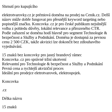
Shrnutí pro kupujícího
elektrotvarovky.cz je prémiová doména na prodej na Cenik.cz. Delší
název může dobře fungovat pro přesnější keyword targeting nebo
popisnější značku. Koncovka .cz je pro české publikum nejsilnější
volba z pohledu důvěry, lokální relevance a přirozeného CTR.
Podle zařazení se doména hodí hlavně pro segment Technologie &
bezpečnost a Služby a Podnikání. Doména je dostupná za pevnou
cenu 2 500 CZK, takže akvizici lze dokončit bez zdlouhavého
vyjednávání.
15 znaků bez koncovky pro jasný brandový rámec
Koncovka .cz pro správné tržní ukotvení
Relevantní pro Technologie & bezpečnost a Služby a Podnikání
Pevná cena a rychlejší akviziční proces
Ideální pro prodejce eletrotvarovek, elektrospojek.
Koncovka
.cz
Délka názvu
15 znaků