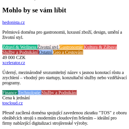
Mohlo by se vám líbit
hedonista
.cz
Prémiová doména pro gastronomii, luxusní zboží, design, umění a
životní styl.
Zdraví & Wellness
Životní styl
Gastronomie
Kultura & Zábava
Služby a Podnikání
Ostatní
Geo a Cestování
49 000
CZK
xcelerator
.cz
Úderný, mezinárodně srozumitelný název s jasnou konotací růstu a
zrychlení – vhodný pro startupy, konzultační služby nebo vzdělávací
programy.
Finance
Technologie
Služby a Podnikání
Cena k jednání
toscloud
.cz
Přesně zacílená doména spojující zavedenou zkratku "TOS" z oboru
obráběcích strojů s moderním cloudovým řešením – ideální pro
firmy nabízející digitalizaci strojírenské výroby.