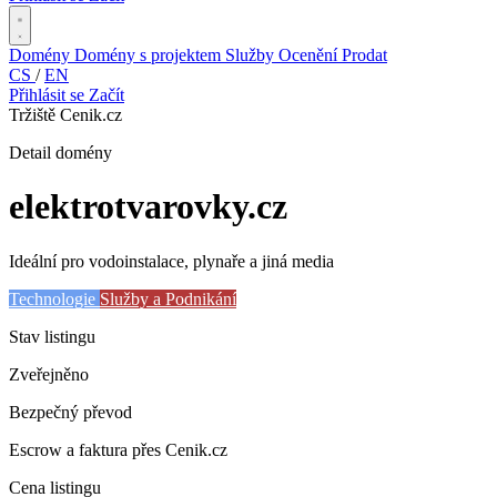
Domény
Domény s projektem
Služby
Ocenění
Prodat
CS
/
EN
Přihlásit se
Začít
Tržiště Cenik.cz
Detail domény
elektrotvarovky
.cz
Ideální pro vodoinstalace, plynaře a jiná media
Technologie
Služby a Podnikání
Stav listingu
Zveřejněno
Bezpečný převod
Escrow a faktura přes Cenik.cz
Cena listingu