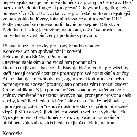
nejlevnejsihala.cz je prémiová doména na prodej na Cenik.cz. Delší
název může dobře fungovat pro přesnější keyword targeting nebo
popisnější značku. Koncovka .cz je pro české publikum nejsilnější
volba z pohledu důvěry, lokální relevance a přirozeného CTR.
Podle zařazení se doména hodí hlavně pro segment Služby a
Podnikání. Listing je otevřený nabídkám, což dává prostor pro
individuální vyjednání ceny i podmínek převodu.
15 znaků bez koncovky pro jasný brandový rámec
Koncovka .cz pro správné tržní ukotvení
Relevantní pro Služby a Podnikání
Otevřeno nabídkám a individuálním podmínkám
Doména nejlevnejsihala.cz představuje ideální volbu pro všechny,
kteří hledají cenově dostupné prostory pro své podnikání a služby.
Ať už plánujete otevřít obchod, organizovat kulturní akce nebo
potřebujete skladovací prostory, tato doména vám umožní oslovit
široké publikum. S její pomocí můžete snadno vytvářet webové
stránky zaměřené na nabídku levných hal, pronájmy prostor a další
služby, které lidé hledají. Klíčová slova jako "nejlevnější hala",
"pronájem prostor" a "cenově dostupné služby" přitom přirozeně
zlepšují SEO a zvyšují viditelnost vašeho webu ve vyhledávačích.
Využijte potenciál této domény k rozvoji vašeho podnikání a
přitáhněte zákazníky, kteří hledají nejlepší nabídky na trhu.
Koncovka