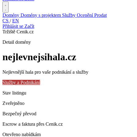
Domény
Domény s projektem
Služby
Ocenění
Prodat
CS
/
EN
Přihlásit se
Začít
Tržiště Cenik.cz
Detail domény
nejlevnejsihala
.cz
Nejlevnější hala pro vaše podnikání a služby
Služby a Podnikání
Stav listingu
Zveřejněno
Bezpečný převod
Escrow a faktura přes Cenik.cz
Otevřeno nabídkám