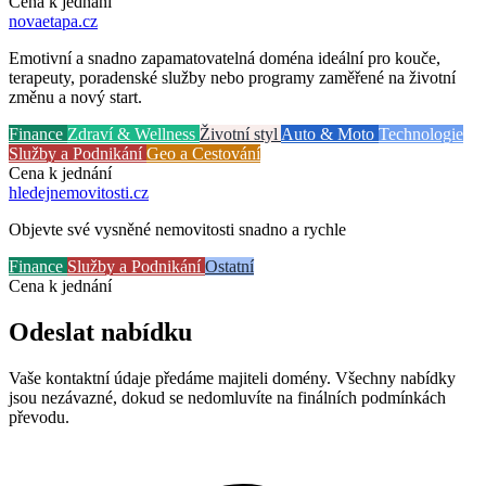
Cena k jednání
novaetapa
.cz
Emotivní a snadno zapamatovatelná doména ideální pro kouče,
terapeuty, poradenské služby nebo programy zaměřené na životní
změnu a nový start.
Finance
Zdraví & Wellness
Životní styl
Auto & Moto
Technologie
Služby a Podnikání
Geo a Cestování
Cena k jednání
hledejnemovitosti
.cz
Objevte své vysněné nemovitosti snadno a rychle
Finance
Služby a Podnikání
Ostatní
Cena k jednání
Odeslat nabídku
Vaše kontaktní údaje předáme majiteli domény. Všechny nabídky
jsou nezávazné, dokud se nedomluvíte na finálních podmínkách
převodu.