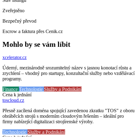
Stav listingu
Zveřejněno
Bezpečný převod
Escrow a faktura přes Cenik.cz
Mohlo by se vám líbit
xcelerator
.cz
Úderný, mezinárodně srozumitelný název s jasnou konotací růstu a
zrychlení – vhodný pro startupy, konzultační služby nebo vzdělávací
programy.
Finance
Technologie
Služby a Podnikání
Cena k jednání
toscloud
.cz
Přesně zacílená doména spojující zavedenou zkratku "TOS" z oboru
obráběcích strojů s moderním cloudovým řešením – ideální pro
firmy nabízející digitalizaci strojírenské výroby.
Technologie
Služby a Podnikání