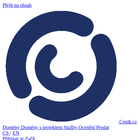
Přejít na obsah
Cenik.cz
Domény
Domény s projektem
Služby
Ocenění
Prodat
CS
/
EN
Přihlásit se
Začít