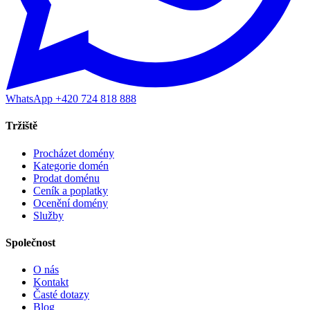
WhatsApp +420 724 818 888
Tržiště
Procházet domény
Kategorie domén
Prodat doménu
Ceník a poplatky
Ocenění domény
Služby
Společnost
O nás
Kontakt
Časté dotazy
Blog